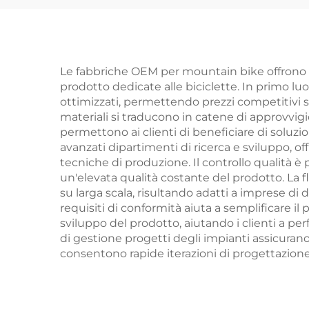
neonati, scooter yo-
Velo
yo, biciclette per
Acci
bambini a due ruote
G
Le fabbriche OEM per mountain bike offrono n
prodotto dedicate alle biciclette. In primo lu
ottimizzati, permettendo prezzi competitivi s
materiali si traducono in catene di approvvig
permettono ai clienti di beneficiare di soluzi
avanzati dipartimenti di ricerca e sviluppo, of
tecniche di produzione. Il controllo qualità è p
un'elevata qualità costante del prodotto. La fl
su larga scala, risultando adatti a imprese di
requisiti di conformità aiuta a semplificare il
sviluppo del prodotto, aiutando i clienti a pe
di gestione progetti degli impianti assicuran
consentono rapide iterazioni di progettazione