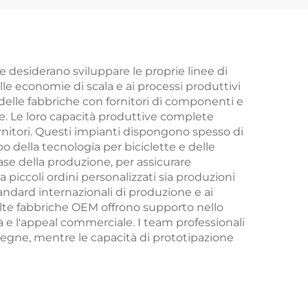
le in
variabile, per ragazzi
denti
e ragazze, con
na
forcella in acciaio,
fuoristrada
desiderano sviluppare le proprie linee di
lle economie di scala e ai processi produttivi
delle fabbriche con fornitori di componenti e
e. Le loro capacità produttive complete
ornitori. Questi impianti dispongono spesso di
po della tecnologia per biciclette e delle
 fase della produzione, per assicurare
a piccoli ordini personalizzati sia produzioni
tandard internazionali di produzione e ai
 molte fabbriche OEM offrono supporto nello
tà e l'appeal commerciale. I team professionali
segne, mentre le capacità di prototipazione