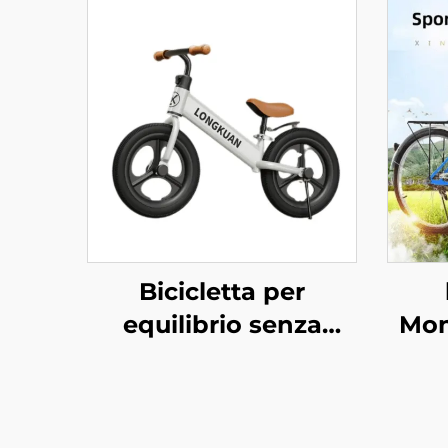
Bicicletta per
equilibrio senza
Mon
pedali per bambini
Fab
da 2 a 4 anni,
29p
passeggino per
U