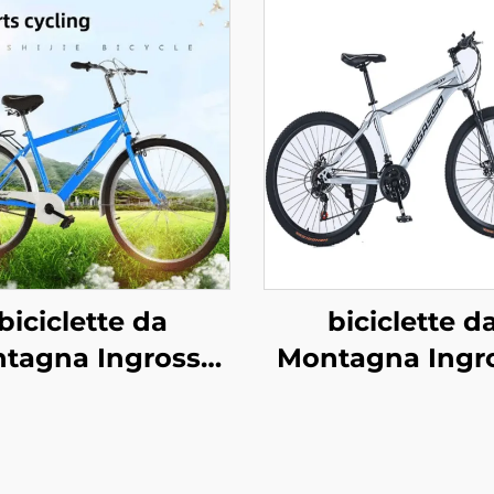
biciclette da
biciclette d
tagna Ingrosso
Montagna Ingr
brica 26pollici &
Fabbrica 26polli
ollici per Adulti
29pollici per Ad
omo Donna a
Uomo Donna