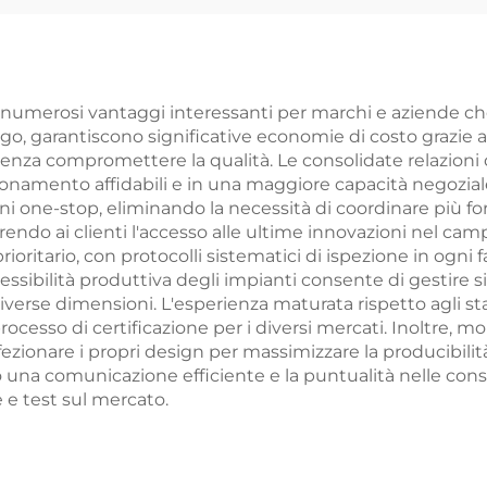
cità Variabile in
Velocità Variabi
aio per Studenti
Acciaio per Stu
uida Esterna
Guida Ester
umerosi vantaggi interessanti per marchi e aziende che 
ogo, garantiscono significative economie di costo grazie a
enza compromettere la qualità. Le consolidate relazioni 
ionamento affidabili e in una maggiore capacità negozial
oni one-stop, eliminando la necessità di coordinare più f
frendo ai clienti l'accesso alle ultime innovazioni nel cam
rioritario, con protocolli sistematici di ispezione in ogni
essibilità produttiva degli impianti consente di gestire si
 diverse dimensioni. L'esperienza maturata rispetto agli s
 processo di certificazione per i diversi mercati. Inoltre,
rfezionare i propri design per massimizzare la producibili
o una comunicazione efficiente e la puntualità nelle con
 e test sul mercato.