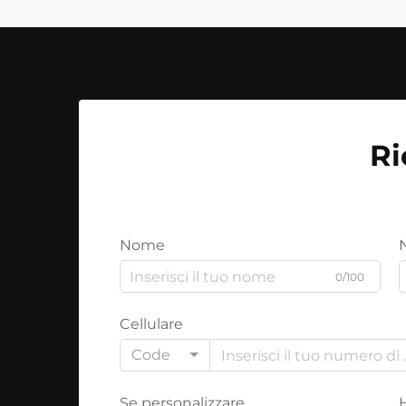
Ri
Nome
0/100
Cellulare
Code
Se personalizzare