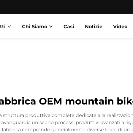
tti
Chi Siamo
Casi
Notizie
Video
fabbrica OEM mountain bik
truttura produttiva completa dedicata alla realizzazion
l'avanguardia uniscono processi produttivi avanzati a rigo
i. La fabbrica comprende generalmente diverse linee di pro