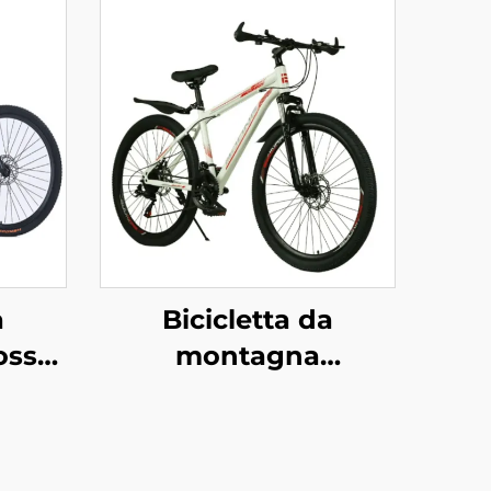
a
Bicicletta da
osso
montagna
ci &
personalizzata da 26
ulti
pollici con freni a
 a
disco doppi, velocità