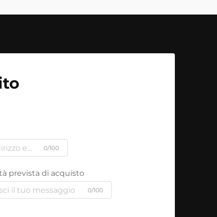
ito
0/100
à prevista di acquisto
0/100