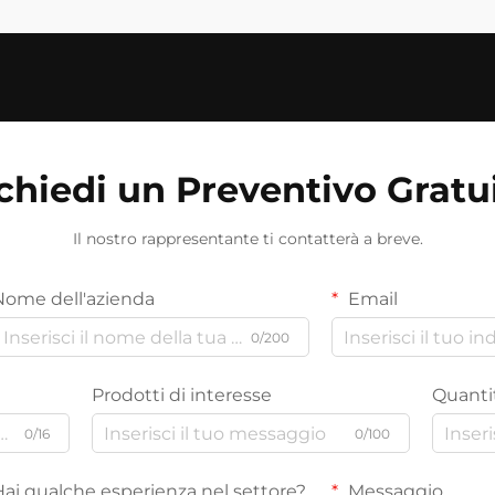
chiedi un Preventivo Gratu
Il nostro rappresentante ti contatterà a breve.
Nome dell'azienda
Email
0/200
Prodotti di interesse
Quantit
0/16
0/100
Hai qualche esperienza nel settore?
Messaggio