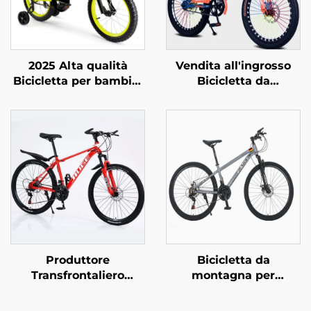
2025 Alta qualità
Vendita all'ingrosso
Bicicletta per bambini
Bicicletta da
con 14'16'18' telaio in
Montagna per Ragazzi
acciaio Singola
e Ragazze da 18/20/22
velocità & Freno a
Pollici con Freno a
pedale posteriore
Disco e Pedali,
Design semplice e
Bicicletta per Bambini
sicuro per ragazzi e
da 16 Pollici con
ragazze
Forcella in Acciaio e
Pedali Normali
Produttore
Bicicletta da
Transfrontaliero
montagna per
Ingrosso Esterno
uomo/donna, lunga
Fuoristrada Bicicletta
distanza, con