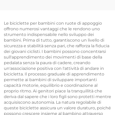
da Montagna per
ammortizzatore
Studenti Economica a
regolabile, cambio
Velocità Variabile con
variabile, forcella in
Forcella in Acciaio
acciaio, un ottimo
Le biciclette per bambini con ruote di appoggio
Freno a Disco con
regalo
offrono numerosi vantaggi che le rendono uno
Pedali Normali
strumento indispensabile nello sviluppo dei
bambini. Prima di tutto, garantiscono un livello di
sicurezza e stabilità senza pari, che rafforza la fiducia
dei giovani ciclisti. I bambini possono concentrarsi
sull'apprendimento dei movimenti di base della
pedalata senza la paura di cadere, creando
un'associazione positiva con l'attività di andare in
bicicletta. Il processo graduale di apprendimento
permette ai bambini di sviluppare importanti
capacità motorie, equilibrio e coordinazione al
proprio ritmo. Ai genitori piace la tranquillità che
deriva dal sapere che i loro figli sono protetti mentre
acquisiscono autonomia. La natura regolabile di
queste biciclette assicura un valore duraturo, poiché
possono crescere insieme al bambino attraverso