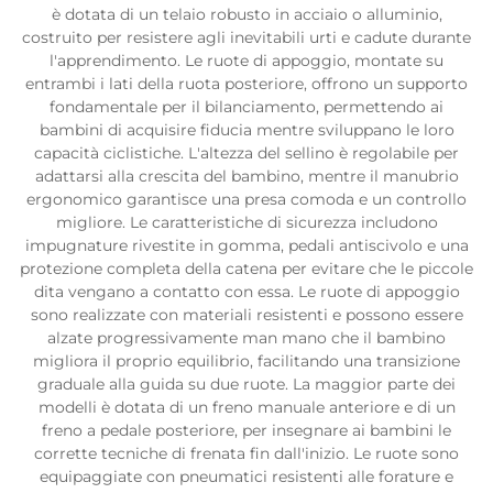
è dotata di un telaio robusto in acciaio o alluminio,
costruito per resistere agli inevitabili urti e cadute durante
l'apprendimento. Le ruote di appoggio, montate su
entrambi i lati della ruota posteriore, offrono un supporto
fondamentale per il bilanciamento, permettendo ai
bambini di acquisire fiducia mentre sviluppano le loro
capacità ciclistiche. L'altezza del sellino è regolabile per
adattarsi alla crescita del bambino, mentre il manubrio
ergonomico garantisce una presa comoda e un controllo
migliore. Le caratteristiche di sicurezza includono
impugnature rivestite in gomma, pedali antiscivolo e una
protezione completa della catena per evitare che le piccole
dita vengano a contatto con essa. Le ruote di appoggio
sono realizzate con materiali resistenti e possono essere
alzate progressivamente man mano che il bambino
migliora il proprio equilibrio, facilitando una transizione
graduale alla guida su due ruote. La maggior parte dei
modelli è dotata di un freno manuale anteriore e di un
freno a pedale posteriore, per insegnare ai bambini le
corrette tecniche di frenata fin dall'inizio. Le ruote sono
equipaggiate con pneumatici resistenti alle forature e