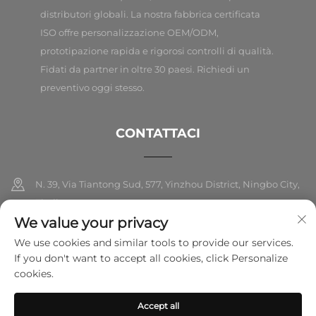
distributori globali. La nostra fabbrica certificata
ISO offre personalizzazione OEM/ODM,
prototipazione rapida e rigorosi controlli di qualità.
Fidati da partner in oltre 30 paesi. Richiedi un
preventivo oggi stesso.
CONTATTACI
N. 39, Via Tiantong Sud, 577, Yinzhou District, Ningbo City,
Zhejiang
We value your privacy
+86-18989326021
We use cookies and similar tools to provide our services.
If you don't want to accept all cookies, click Personalize
[email protected]
cookies.
Accept all
Copyright © 2025 Ningbo Folarsi E-Commerce Co., Ltd. Tutti i diritti