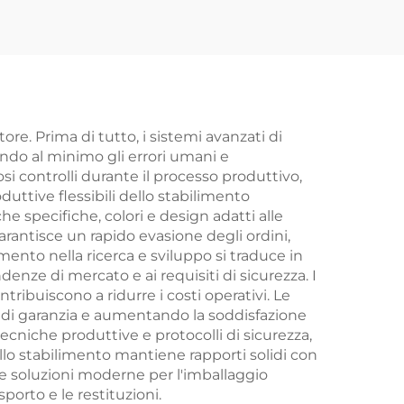
re,
ammortizzatore
à e
regolabile, cambio
 per
variabile, forcella in
acciaio, un ottimo
regalo
re. Prima di tutto, i sistemi avanzati di
endo al minimo gli errori umani e
i controlli durante il processo produttivo,
duttive flessibili dello stabilimento
e specifiche, colori e design adatti alle
rantisce un rapido evasione degli ordini,
mento nella ricerca e sviluppo si traduce in
nze di mercato e ai requisiti di sicurezza. I
ribuiscono a ridurre i costi operativi. Le
e di garanzia e aumentando la soddisfazione
ecniche produttive e protocolli di sicurezza,
dello stabilimento mantiene rapporti solidi con
 le soluzioni moderne per l'imballaggio
porto e le restituzioni.