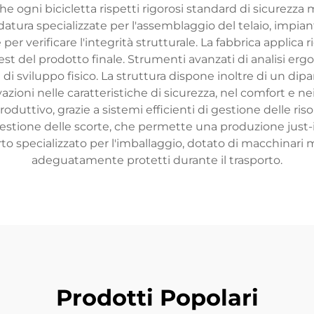
che ogni bicicletta rispetti rigorosi standard di sicurez
ldatura specializzate per l'assemblaggio del telaio, impian
r verificare l'integrità strutturale. La fabbrica applica ri
l test del prodotto finale. Strumenti avanzati di analisi e
i di sviluppo fisico. La struttura dispone inoltre di un di
ioni nelle caratteristiche di sicurezza, nel comfort e ne
duttivo, grazie a sistemi efficienti di gestione delle ris
tione delle scorte, che permette una produzione just-in
rto specializzato per l'imballaggio, dotato di macchinari 
adeguatamente protetti durante il trasporto.
Prodotti Popolari