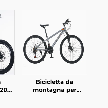
a
Bicicletta da
 20
montagna per
i a
uomo/donna, lunga
io,
distanza, con