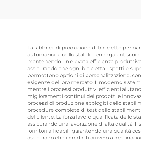
Media Grande, con
da 
Forcella in Acciaio e
con
Pedali Normali
Peda
Bamb
c
La fabbrica di produzione di biciclette per ba
automazione dello stabilimento garantiscono u
Ac
mantenendo un'elevata efficienza produttiva. I
assicurando che ogni bicicletta rispetti o supe
permettono opzioni di personalizzazione, conse
esigenze del loro mercato. Il moderno sistema
mentre i processi produttivi efficienti aiutan
miglioramenti continui dei prodotti e innovaz
processi di produzione ecologici dello stabili
procedure complete di test dello stabiliment
del cliente. La forza lavoro qualificata dello
assicurando una lavorazione di alta qualità. Il
fornitori affidabili, garantendo una qualità c
assicurano che i prodotti arrivino a destinazio