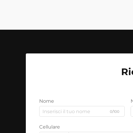
Ri
Nome
0/100
Cellulare