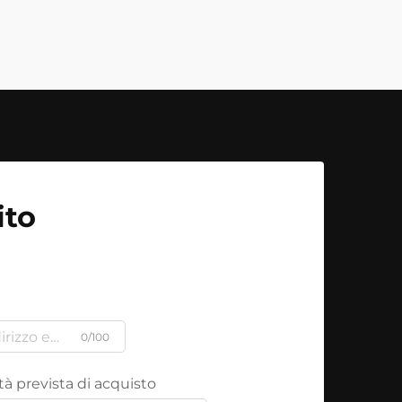
ito
0/100
à prevista di acquisto