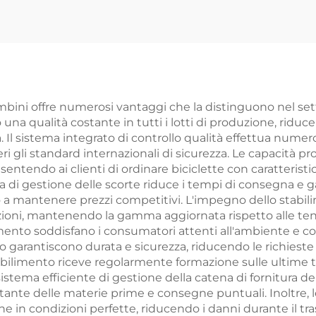
18/20/22 Pollici
ammortizzato
 Freno a Disco e
singola velocit
li, Bicicletta per
pedali normali
ini da 16 Pollici
bambini
on Forcella in
mbini offre numerosi vantaggi che la distinguono nel setto
na qualità costante in tutti i lotti di produzione, riduc
ciaio e Pedali
l sistema integrato di controllo qualità effettua numeros
Normali
ri gli standard internazionali di sicurezza. Le capacità pro
ntendo ai clienti di ordinare biciclette con caratteristich
 di gestione delle scorte riduce i tempi di consegna e ga
o a mantenere prezzi competitivi. L'impegno dello stabili
ioni, mantenendo la gamma aggiornata rispetto alle tende
mento soddisfano i consumatori attenti all'ambiente e cont
o garantiscono durata e sicurezza, riducendo le richiest
 stabilimento riceve regolarmente formazione sulle ultime t
 sistema efficiente di gestione della catena di fornitura 
ostante delle materie prime e consegne puntuali. Inoltre,
ne in condizioni perfette, riducendo i danni durante il tras