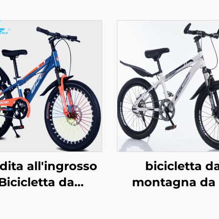
ita all'ingrosso
bicicletta d
Bicicletta da
montagna da
ontagna per
pollici con fren
azzi e Ragazze
disco in accia