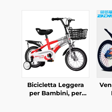
Bicicletta Leggera
Vend
per Bambini, per
Ragazzi da 12 a 20
M
Pollici, Taglie Piccola
Rag