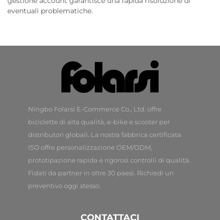
gestione account garantisce una rapida risoluzione di
eventuali problematiche.
Ningbo Folarsi E-Commerce Co., Ltd. offre
biciclette di alta qualità, e-bike e scooter per
distributori globali. La nostra fabbrica certificata
ISO offre personalizzazione OEM/ODM,
prototipazione rapida e rigorosi controlli di qualità.
Fidati da partner in oltre 30 paesi. Richiedi un
preventivo oggi stesso.
CONTATTACI