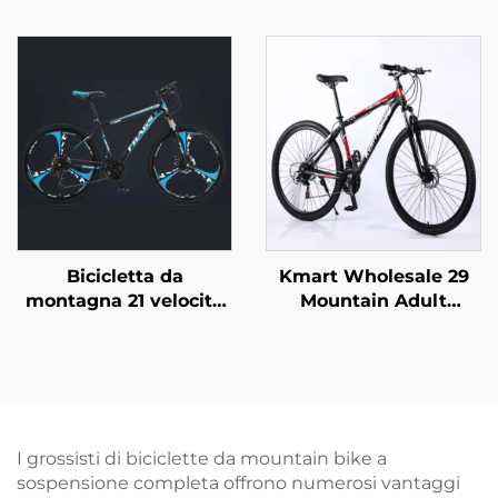
da 12 a 20 Pollici,
26 21 Velocità
Taglie Piccola Media
Fuoristrada a Velocità
Grande, con Forcella in
Variabile con Pedali
Acciaio e Pedali
Normali in Acciaio per
Normali
Ingrosso con Forcella
in Acciaio
Bicicletta da
Kmart Wholesale 29
montagna 21 velocità
Mountain Adult
certificata CE per
Bicicletta in lega di
adulti, forcella
alluminio
anteriore in acciaio
autoportante Doppio
con sospensione
freno a disco Velocità
bloccabile e freno a
variabile Acciaio
disco, vendita
ordinario
I grossisti di biciclette da mountain bike a
all'ingrosso
sospensione completa offrono numerosi vantaggi