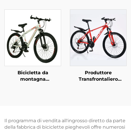
con 14'16'18' telaio in
Pollici per Età 8-12
acciaio Singola
Anni, Colori Popolari,
velocità & Freno a
una Bicicletta Bella e
pedale posteriore
Studiata per le
Design semplice e
Ragazze
sicuro per ragazzi e
ragazze
Bicicletta da
Produttore
montagna
Transfrontaliero
personalizzata da 26
Ingrosso Esterno
pollici con freni a disco
Fuoristrada Bicicletta
doppi, velocità
da Montagna per
variabile, per ragazzi e
Studenti Economica a
ragazze, con forcella in
Velocità Variabile con
acciaio, fuoristrada
Forcella in Acciaio
Il programma di vendita all'ingrosso diretto da parte
Freno a Disco con
della fabbrica di biciclette pieghevoli offre numerosi
Pedali Normali