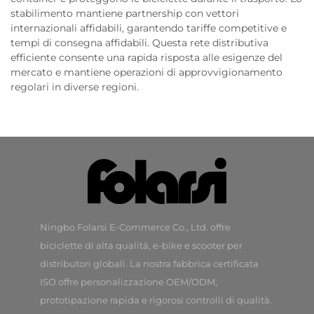
stabilimento mantiene partnership con vettori
internazionali affidabili, garantendo tariffe competitive e
tempi di consegna affidabili. Questa rete distributiva
efficiente consente una rapida risposta alle esigenze del
mercato e mantiene operazioni di approvvigionamento
regolari in diverse regioni.
Ningbo Folarsi E-Commerce Co., Ltd. offre
biciclette di alta qualità, e-bike e scooter per
distributori globali. La nostra fabbrica certificata
ISO offre personalizzazione OEM/ODM,
prototipazione rapida e rigorosi controlli di qualità.