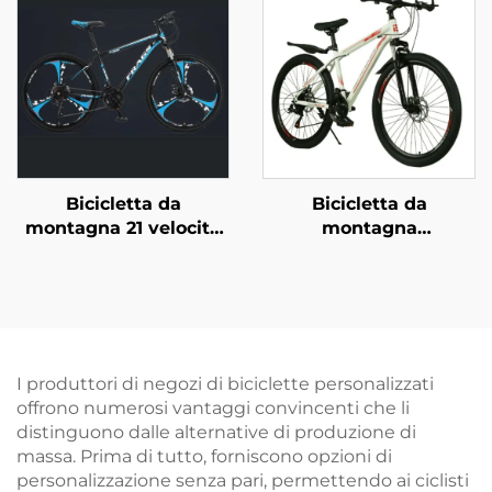
Acciaio e Pedali
biciclette per bambini
Normali
a due ruote
Bicicletta da
Bicicletta da
montagna 21 velocità
montagna
certificata CE per
personalizzata da 26
adulti, forcella
pollici con freni a disco
anteriore in acciaio
doppi, velocità
con sospensione
variabile, per ragazzi e
bloccabile e freno a
ragazze, con forcella in
disco, vendita
acciaio, fuoristrada
I produttori di negozi di biciclette personalizzati
all'ingrosso
offrono numerosi vantaggi convincenti che li
distinguono dalle alternative di produzione di
massa. Prima di tutto, forniscono opzioni di
personalizzazione senza pari, permettendo ai ciclisti