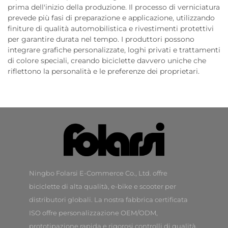
prima dell'inizio della produzione. Il processo di verniciatura
prevede più fasi di preparazione e applicazione, utilizzando
finiture di qualità automobilistica e rivestimenti protettivi
per garantire durata nel tempo. I produttori possono
integrare grafiche personalizzate, loghi privati e trattamenti
di colore speciali, creando biciclette davvero uniche che
riflettono la personalità e le preferenze dei proprietari.
Ningbo Folarsi E-Commerce Co., Ltd. offre
biciclette di alta qualità, e-bike e scooter per
distributori globali. La nostra fabbrica certificata
ISO offre personalizzazione OEM/ODM,
prototipazione rapida e rigorosi controlli di qualità.