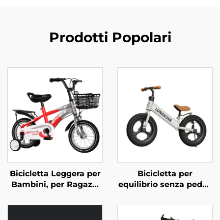
Prodotti Popolari
Bicicletta Leggera per
Bicicletta per
Bambini, per Ragazzi
equilibrio senza pedali
da 12 a 20 Pollici,
per bambini da 2 a 4
Taglie Piccola Media
anni, passeggino per
Grande, con Forcella in
neonati, scooter yo-yo,