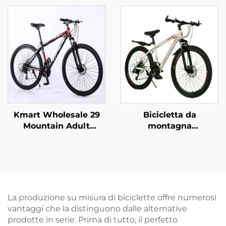
acciaio Singola
cambio a velocità
velocità & Freno a
variabile, per neve,
pedale posteriore
strada, auto,
Design semplice e
uomo/donna, con
sicuro per ragazzi e
forcella in acciaio,
ragazze
pedali normali e
pieghevole
Kmart Wholesale 29
Bicicletta da
Mountain Adult
montagna
Bicicletta in lega di
personalizzata da 26
alluminio
pollici con freni a disco
autoportante Doppio
doppi, velocità
freno a disco Velocità
variabile, per ragazzi e
variabile Acciaio
ragazze, con forcella in
ordinario
acciaio, fuoristrada
La produzione su misura di biciclette offre numerosi
vantaggi che la distinguono dalle alternative
prodotte in serie. Prima di tutto, il perfetto