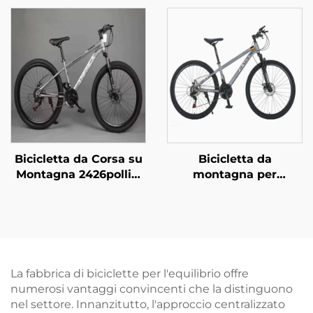
Adulti Uomo Donna a
pollici con freni a disco
Velocità Variabile in
doppi, velocità
Acciaio per Studenti
variabile, per ragazzi e
Guida Esterna
ragazze, con forcella in
acciaio, fuoristrada
Bicicletta da Corsa su
Bicicletta da
Montagna 2426pollici
montagna per
Freno a Disco 29er
uomo/donna, lunga
Veicolo a Pedali per
distanza, con
Adulto Bambino 21
ammortizzatore
Rapporti con Forcella
regolabile, cambio
in Acciaio per Corse
variabile, forcella in
Fuoristrada
acciaio, un ottimo
La fabbrica di biciclette per l'equilibrio offre
regalo
numerosi vantaggi convincenti che la distinguono
nel settore. Innanzitutto, l'approccio centralizzato