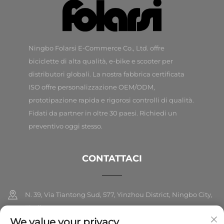
Ningbo Folarsi E-Commerce Co., Ltd. offre
biciclette di alta qualità, e-bike e scooter per
distributori globali. La nostra fabbrica certificata
ISO offre personalizzazione OEM/ODM,
prototipazione rapida e rigorosi controlli di qualità.
Fidati da partner in oltre 30 paesi. Richiedi un
preventivo oggi stesso.
CONTATTACI
N. 39, Via Tiantong Sud, 577, Yinzhou District, Ningbo City,
Zhejiang
We value your privacy