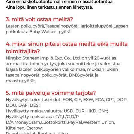
Aina ennakkotuotantomalli ennen massatuotantoa. 
Aina lopullinen tarkastus ennen lähetystä. 
3. mitä voit ostaa meiltä?   
Lasten polkupyörä,Tasapainopyörä,Harjoittelupyörä,Lapsen 
potkulauta,Baby Walker -pyörä 
4. miksi sinun pitäisi ostaa meiltä eikä muilta 
toimittajilta?   
Ningbo Staneex Imp. & Exp. Co., Ltd. on yli 20-vuotias 
ammattitaitoinen yritys, joka suunnittelee ja valmistaa 
laajaa lapsen polkupyörien valikoimaa, mukaan lukien 
tasapainopyörät, polkupyörät, BMX-pyörät ja 
maastopyörät. 
5. mitä palveluja voimme tarjota?   
Hyväksytyt toimitusehdot: FOB, CIF, EXW, FCA, CPT, DDP, 
DDU, DAF, DES; 
Hyväksytty maksuvaluutta: USD, EUR, HKD, CNY; 
Hyväksytty maksutapa: T/T,L/C,D/P 
D/A,MoneyGram,Luottokortti,PayPal,Western Union, 
Käteinen, Escrow;   
Puhutut kielet: Englanti, Kiina   