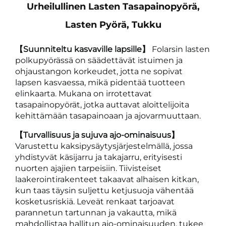
Urheilullinen Lasten Tasapainopyörä,
Lasten Pyörä, Tukku
【Suunniteltu kasvaville lapsille】
Folarsin lasten
polkupyörässä on säädettävät istuimen ja
ohjaustangon korkeudet, jotta ne sopivat
lapsen kasvaessa, mikä pidentää tuotteen
elinkaarta. Mukana on irrotettavat
tasapainopyörät, jotka auttavat aloittelijoita
kehittämään tasapainoaan ja ajovarmuuttaan.
【Turvallisuus ja sujuva ajo-ominaisuus】
Varustettu kaksipysäytysjärjestelmällä, jossa
yhdistyvät käsijarru ja takajarru, erityisesti
nuorten ajajien tarpeisiin. Tiivisteiset
laakerointirakenteet takaavat alhaisen kitkan,
kun taas täysin suljettu ketjusuoja vähentää
kosketusriskiä. Leveät renkaat tarjoavat
parannetun tartunnan ja vakautta, mikä
mahdollistaa hallitun ajo-ominaisuuden, tukee