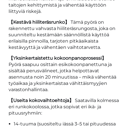
taitojen kehittymistä ja vähentää käyttöön
liittyviä riskejä.
【Kestävä hiiliteräsrunko】
Tämä pyörä on
rakennettu vahvasta hiiliteräsrungosta, joka on
suunniteltu kestämään säännöllistä käyttöä
erilaisilla pinnoilla, tarjoten pitkäaikaista
kestävyyttä ja vähentäen vaihtotarvetta.
【Yksinkertaistettu kokoonpanoprosessi】
Pyörä saapuu osittain esikokoonpanettuna ja
sisältää perusvälineet, jotka helpottavat
asennusta noin 20 minuutissa – mikä vähentää
työaikaa ja yksinkertaistaa vähittäismyyjien
varastonhallintaa.
【Useita kokovaihtoehtoja】
Saatavilla kolmessa
eri runkokoolossa, jotka sopivat eri ikä- ja
pituusryhmiin:
14-tuuma (suositeltu iässä 3–5 tai pituudessa