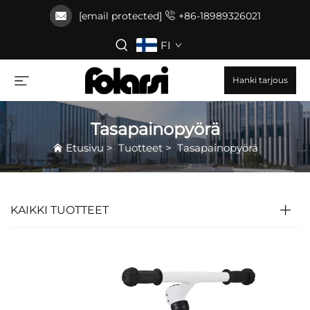
[email protected]
+86-18989326021
FI
Hanki tarjous
Tasapainopyörä
Etusivu
>
Tuotteet
>
Tasapainopyörä
KAIKKI TUOTTEET