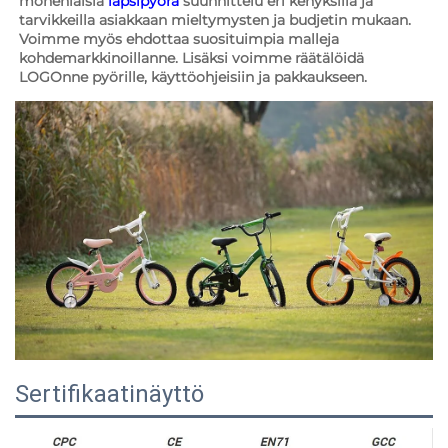
monenlaisia 
lapsipyörä 
suunnittelu eri kehyksillä ja 
tarvikkeilla asiakkaan mieltymysten ja budjetin mukaan. 
Voimme myös ehdottaa suosituimpia malleja 
kohdemarkkinoillanne. Lisäksi voimme räätälöidä 
LOGOnne pyörille, käyttöohjeisiin ja pakkaukseen. 
Sertifikaatinäyttö