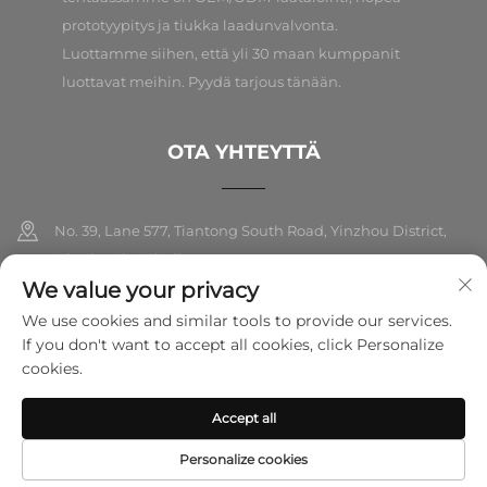
prototyypitys ja tiukka laadunvalvonta.
Luottamme siihen, että yli 30 maan kumppanit
luottavat meihin. Pyydä tarjous tänään.
OTA YHTEYTTÄ
No. 39, Lane 577, Tiantong South Road, Yinzhou District,
Ningbo City, Zhejiang
We value your privacy
+86-18989326021
We use cookies and similar tools to provide our services.
If you don't want to accept all cookies, click Personalize
[email protected]
cookies.
Accept all
Tekijänoikeus © 2026 Ningbo Folarsi E-Commerce Co., Ltd. Kaikki
oikeudet pidätetty.
Tietosuojakäytäntö
Personalize cookies