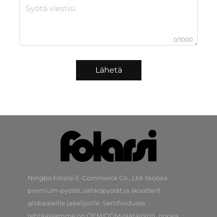
0/1000
Lähetä
Ningbo Folarsi E-Commerce Co., Ltd. tarjoaa
premium-pyörät, sähköpyörät ja skootterit
globaaleille jakelijoille. Sertifioidussa
tehtaassamme on OEM/ODM-räätälöinti, nopea