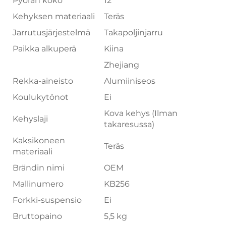
Pyörän koko
12"
Kehyksen materiaali
Teräs
Jarrutusjärjestelmä
Takapoljinjarru
Paikka alkuperä
Kiina
Zhejiang
Rekka-aineisto
Alumiiniseos
Koulukytönot
Ei
Kova kehys (Ilman
Kehyslaji
takaresussa)
Kaksikoneen
Teräs
materiaali
Brändin nimi
OEM
Mallinumero
KB256
Forkki-suspensio
Ei
Bruttopaino
5,5 kg