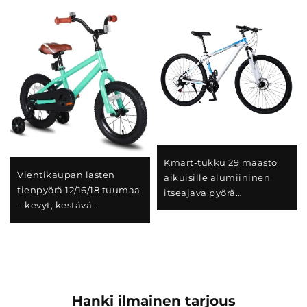
Kmart-tukku 29 maasto
Vientikaupan lasten
aikuisille alumiininen
tienpyörä 12/16/18 tuumaa
itseajava pyörä
– kevyt, kestävä
kaksoiskiekkojarrut
teräsrunkoinen
vaihtuvan nopeuden
urheilutyylinen
tavallinen teräs
polkupyörä poikille ja
tytöille
Hanki ilmainen tarjous