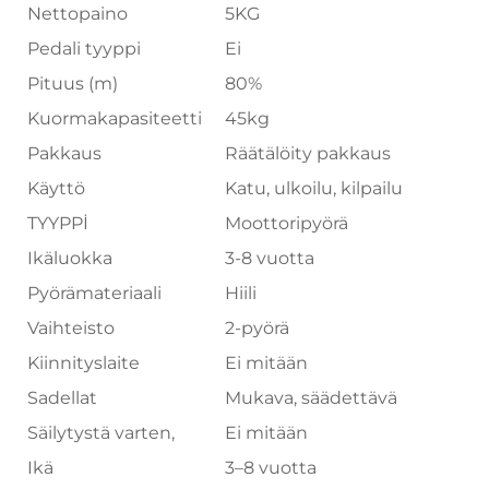
Nettopaino
5KG
Pedali tyyppi
Ei
Pituus (m)
80%
Kuormakapasiteetti
45kg
Pakkaus
Räätälöity pakkaus
Käyttö
Katu, ulkoilu, kilpailu
TYYPPİ
Moottoripyörä
Ikäluokka
3-8 vuotta
Pyörämateriaali
Hiili
Vaihteisto
2-pyörä
Kiinnityslaite
Ei mitään
Sadellat
Mukava, säädettävä
Säilytystä varten,
Ei mitään
Ikä
3–8 vuotta