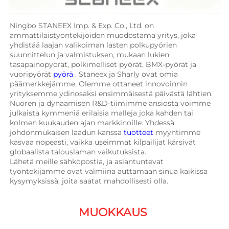
Ningbo STANEEX Imp. & Exp. Co., Ltd. on 
ammattilaistyöntekijöiden muodostama yritys, joka 
yhdistää laajan valikoiman lasten polkupyörien 
suunnittelun ja valmistuksen, mukaan lukien 
tasapainopyörät, polkimelliset pyörät, BMX-pyörät ja 
vuoripyörät 
pyörä 
. Staneex ja Sharly ovat omia 
päämerkkejämme. Olemme ottaneet innovoinnin 
yrityksemme ydinosaksi ensimmäisestä päivästä lähtien. 
Nuoren ja dynaamisen R&D-tiimimme ansiosta voimme 
julkaista kymmeniä erilaisia malleja joka kahden tai 
kolmen kuukauden ajan markkinoille. Yhdessä 
johdonmukaisen laadun kanssa 
tuotteet 
myyntimme 
kasvaa nopeasti, vaikka useimmat kilpailijat kärsivät 
globaalista talouslaman vaikutuksista. 
Lähetä meille sähköpostia, ja asiantuntevat 
työntekijämme ovat valmiina auttamaan sinua kaikissa 
kysymyksissä, joita saatat mahdollisesti olla. 
MUOKKAUS 