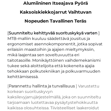
Alumiininen Itseajava Pyörä
Kaksoiskiekkojarrut Vaihtuvan
Nopeuden Tavallinen Teräs
[
Suunniteltu kehittyvää suorituskykyä varten
]
MTB-malliin kuuluu säädettävä jousitus ja
ergonomiset asennokomponentit, jotka sopivat
erilaisiin maastoihin ja ajajien mieltymyksiin,
mikä laajentaa sen soveltuvuutta eri
taitotasoille. Monikäyttöinen vaihdemekanismi
tukee sekä aloittelijoita että kokeneita ajajia
tehokkaan polkutekniikan ja polkuvarmuuden
kehittämisessä.
[
Parannettu hallinta ja turvallisuus
] Varustettu
korkean suorituskyvyn
kaksilevyjarrujärjestelmällä, joka on suunniteltu
tarjoamaan luotettavaa pysäytystehokkuutta
kaikissa olosuhteissa. Tiivisteelliset laakeroidut