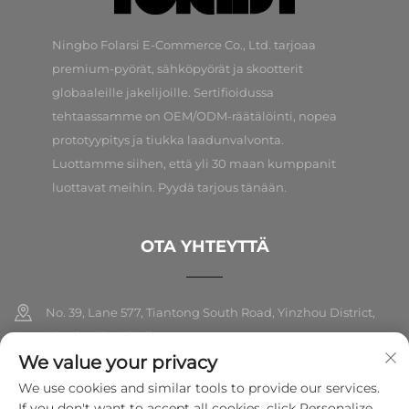
Ningbo Folarsi E-Commerce Co., Ltd. tarjoaa
premium-pyörät, sähköpyörät ja skootterit
globaaleille jakelijoille. Sertifioidussa
tehtaassamme on OEM/ODM-räätälöinti, nopea
prototyypitys ja tiukka laadunvalvonta.
Luottamme siihen, että yli 30 maan kumppanit
luottavat meihin. Pyydä tarjous tänään.
OTA YHTEYTTÄ
No. 39, Lane 577, Tiantong South Road, Yinzhou District,
Ningbo City, Zhejiang
We value your privacy
+86-18989326021
We use cookies and similar tools to provide our services.
If you don't want to accept all cookies, click Personalize