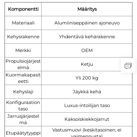
Komponentti
Määritys
Materiaali
Alumiiniseppäinen ajoneuvo
Kehysrakenne
Yhdentävä kehärakenne
Merkki
OEM
Propulsiojärjest
Ketju
elmä
Kuormakapasit
Yli 200 kg
eetti
Kehyslaji
Jäykkä kehä
Konfiguraation
Luxus-intoilijan taso
taso
Jarrusjärjestel
Kaksoiskiekkojarrut
mä
Vastusmuovi (keskitasoinen, ei
Etupäätytyyppi
vaimennusta)