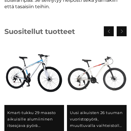
sulavampaa. Se selviytyy helposti sekä ylämäkiin
että tasaisiin teihin.
Suositellut tuotteet
Kmart-tukku 29 maasto
Uusi aikuisten 26 tuuman
aikuisille alumiininen
vuoristopyörä,
itseajava pyörä
muuttuvalla vaihteistolla