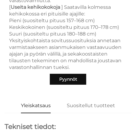
varastovalmiutta.
[
Useita kehikokokoja
] Saatavilla kolmessa
kehikokossa eri pituisille ajajille:
Pieni (suositeltu pituus 157–168 cm)
Keskikokoinen (suositeltu pituus 170–178 cm)
Suuri (suositeltu pituus 180–188 cm)
Yksityiskohtaista sovitussuosituksia annetaan
varmistaakseen asianmukaisen vastaavuuden
ajajan ja pyörän välillä, ja sekakoostaisten
tilausten tekeminen on mahdollista joustavan
varastonhallinnan tueksi.
Pyynnöt
Yleiskatsaus
Suositellut tuotteet
Tekniset tiedot: