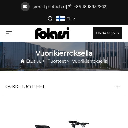
[email protected]
+86-18989326021
FI
Hanki tarjous
Vuorikierroksella
Etusivu
>
Tuotteet
>
Vuorikierroksella
KAIKKI TUOTTEET