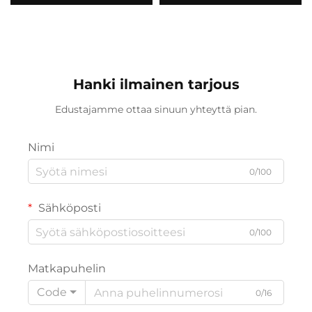
kaksoiskiekkojarrut
varustettu, auto,
vaihtuvan nopeuden
lumikelkka, tienpyörä,
tavallinen teräs
miehille ja naisille,
teräshaarukalla ja
tavallisella
poljinjärjestelmällä,
Hanki ilmainen tarjous
taittuvalla
Edustajamme ottaa sinuun yhteyttä pian.
ominaisuudella
Nimi
0/100
Sähköposti
0/100
Matkapuhelin
Code
0/16