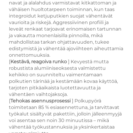
navat ja alalahdus varmistavat kitkattoman ja
vähäisen huoltotarpeen toiminnan, kun taas
integroidut ketjuputkien suojat vähentävät
vaurioita ja riskejä. Aggressiivinen profiili ja
leveät renkaat tarjoavat erinomaisen tartunnan
ja vakautta monenlaisilla pinnoilla, mikä
mahdollistaa tarkan ohjattavuuden, tukee
edistymistä ja vähentää ajoviihteen aiheuttamia
onnettomuuksia.
[
Kestävä, reagoiva runko
] Kevyestä mutta
robustista alumiiniseoksesta valmistettu
kehikko on suunniteltu vaimentamaan
polkutien tärinää ja kestämään kovaa käyttöä,
tarjoten pitkäaikaista luotettavuutta ja
vähentäen vaihtojaksoja.
[
Tehokas asennusprosessi
] Polkupyörä
toimitetaan 85 % esiasennettuna, ja tarvittavat
työkalut sisältyvät pakettiin, jolloin jälleenmyyjä
voi asentaa sen noin 30 minuutissa – mikä
vähentää työkustannuksia ja yksinkertaistaa