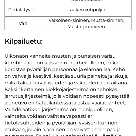
Pedali tyyppi
Laakerointipoljin
Valkoinen-sininen, Musta-sininen,
Väri
Musta-punainen
Kilpailuetu:
Ulkonäön kannalta mustan ja punaisen värisu
kombinaatio on klassinen ja urheilullinen, mikä
korostaa pyöräilijän persoonaa ja elämänilaa. Keho
on vahva ja kestävä, kestää suuria paineita ja iskuja,
mikä takaa turvallisuuden ja vakauden ajon aikana.
Kaksinkertainen kiekkojärjestelmä on tehokas
jarrutusjärjestelmä, jolla voidaan nopeasti pysäyttää
ajoneuvo eri hätätilanteissa ja estää vaaratilanteet.
Vaihdelaatikon järjestelmä on monipuolinen,
vaihteita voidaan vaihtaa vapaasti eri
tietolosuhteiden ja pyöräilijän fyysisen kunnon
mukaan, jolloin ajaminen on vaivattomampaa ja