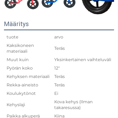
Määritys
tuote
arvo
Kaksikoneen
Teräs
materiaali
Muut kuin
Yksinkertainen vaihteluväli
Pyörän koko
12"
Kehyksen materiaali
Teräs
Rekka-aineisto
Teräs
Koulukytönot
Ei
Kova kehys (Ilman
Kehyslaji
takaresussa)
Paikka alkuperä
Kiina