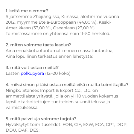
1. keitä me olemme?   
Sijaitsemme Zhejiangissa, Kiinassa, aloitimme vuonna 
2012, myymme Etelä-Eurooppaan (44,00 %), Keski-
Amerikkaan (33,00 %), Oseaniaan (23,00 %). 
Toimistossamme on yhteensä noin 11–50 henkilöä. 
2. miten voimme taata laadun?   
Aina ennakkotuotantomalli ennen massatuotantoa;   
Aina lopullinen tarkastus ennen lähetystä;   
3. mitä voit ostaa meiltä?   
Lasten 
polkupyörä 
(12–20 koko) 
4. miksi sinun pitäisi ostaa meiltä eikä muilta toimittajilta?   
Ningbo Staneex Import & Export Co., Ltd. on 
ammattilaista yritystä, jolla on yli 10 vuoden kokemus 
lapsille tarkoitettujen tuotteiden suunnittelussa ja 
valmistuksessa. 
5. mitä palveluja voimme tarjota?   
Hyväksytyt toimitusehdot: FOB, CIF, EXW, FCA, CPT, DDP, 
DDU, DAF, DES; 