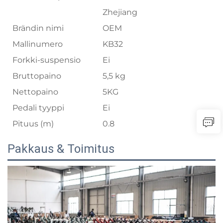
Zhejiang
Brändin nimi
OEM
Mallinumero
KB32
Forkki-suspensio
Ei
Bruttopaino
5,5 kg
Nettopaino
5KG
Pedali tyyppi
Ei
Pituus (m)
0.8
Pakkaus & Toimitus