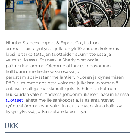
Ningbo Staneex Import & Export Co., Ltd. on 
ammattilaista yritystä, jolla on yli 10 vuoden kokemus 
lapsille tarkoitettujen tuotteiden suunnittelussa ja 
valmistuksessa. 
Staneex ja Sharly ovat omia 
päämerkkejämme. Olemme ottaneet innovoinnin 
kulttuurimme keskeiseksi osaksi jo 
perustamispäivästämme lähtien. Nuoren ja dynaamisen 
R&D-tiimimme ansiosta voimme julkaista kymmeniä 
erilaisia malleja markkinoille joka kahden tai kolmen 
kuukauden välein. Yhdessä johdonmukaisen laadun kanssa 
tuotteet 
lähetä meille sähköpostia, ja asiantuntevat 
työntekijämme ovat valmiina auttamaan sinua kaikissa 
kysymyksissä, jotka saatatella esiintyä. 
UKK