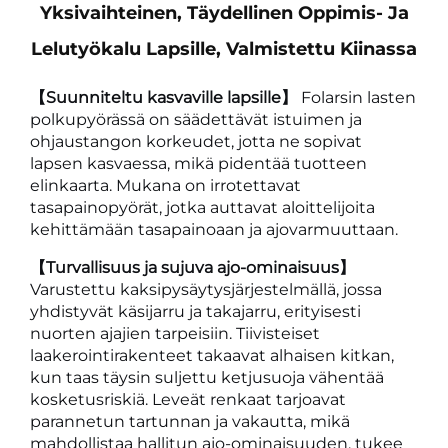
Yksivaihteinen, Täydellinen Oppimis- Ja
Lelutyökalu Lapsille, Valmistettu Kiinassa
【Suunniteltu kasvaville lapsille】
Folarsin lasten
polkupyörässä on säädettävät istuimen ja
ohjaustangon korkeudet, jotta ne sopivat
lapsen kasvaessa, mikä pidentää tuotteen
elinkaarta. Mukana on irrotettavat
tasapainopyörät, jotka auttavat aloittelijoita
kehittämään tasapainoaan ja ajovarmuuttaan.
【Turvallisuus ja sujuva ajo-ominaisuus】
Varustettu kaksipysäytysjärjestelmällä, jossa
yhdistyvät käsijarru ja takajarru, erityisesti
nuorten ajajien tarpeisiin. Tiivisteiset
laakerointirakenteet takaavat alhaisen kitkan,
kun taas täysin suljettu ketjusuoja vähentää
kosketusriskiä. Leveät renkaat tarjoavat
parannetun tartunnan ja vakautta, mikä
mahdollistaa hallitun ajo-ominaisuuden, tukee