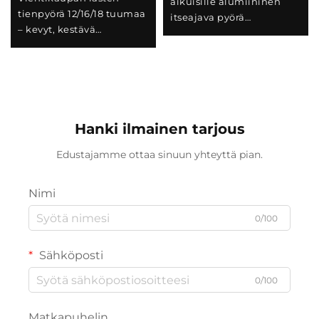
aikuisille alumiininen
tienpyörä 12/16/18 tuumaa
itseajava pyörä
– kevyt, kestävä
kaksoiskiekkojarrut
teräsrunkoinen
vaihtuvan nopeuden
urheilutyylinen
tavallinen teräs
polkupyörä poikille ja
tytöille
Hanki ilmainen tarjous
Edustajamme ottaa sinuun yhteyttä pian.
Nimi
0/100
Sähköposti
0/100
Matkapuhelin