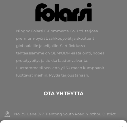
Ningbo Folarsi E-Commerce Co., Ltd. tarjoaa
premium-pyörät, sähköpyörät ja skootterit
globaaleille jakelijoille. Sertifioidussa
tehtaassamme on OEM/ODM-räätälöinti, nopea
prototyypitys ja tiukka laadunvalvonta.
Luottamme siihen, että yli 30 maan kumppanit
luottavat meihin. Pyydä tarjous tänään.
OTA YHTEYTTÄ
No. 39, Lane 577, Tiantong South Road, Yinzhou District,
Ningbo City, Zhejiang