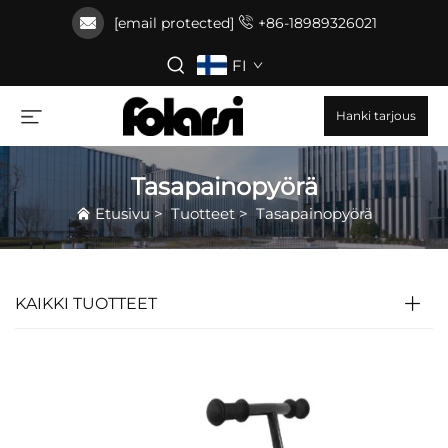
[email protected]
+86-18989326021
FI
Hanki tarjous
Tasapainopyörä
Etusivu
>
Tuotteet
>
Tasapainopyörä
KAIKKI TUOTTEET