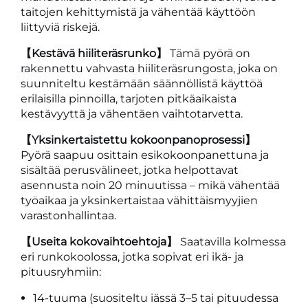
taitojen kehittymistä ja vähentää käyttöön
liittyviä riskejä.
【Kestävä hiiliteräsrunko】
Tämä pyörä on
rakennettu vahvasta hiiliteräsrungosta, joka on
suunniteltu kestämään säännöllistä käyttöä
erilaisilla pinnoilla, tarjoten pitkäaikaista
kestävyyttä ja vähentäen vaihtotarvetta.
【Yksinkertaistettu kokoonpanoprosessi】
Pyörä saapuu osittain esikokoonpanettuna ja
sisältää perusvälineet, jotka helpottavat
asennusta noin 20 minuutissa – mikä vähentää
työaikaa ja yksinkertaistaa vähittäismyyjien
varastonhallintaa.
【Useita kokovaihtoehtoja】
Saatavilla kolmessa
eri runkokoolossa, jotka sopivat eri ikä- ja
pituusryhmiin:
14-tuuma (suositeltu iässä 3–5 tai pituudessa