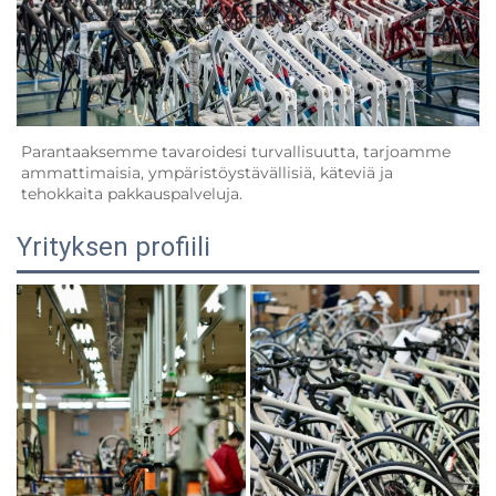
Parantaaksemme tavaroidesi turvallisuutta, tarjoamme 
ammattimaisia, ympäristöystävällisiä, käteviä ja 
tehokkaita pakkauspalveluja.   
Yrityksen profiili