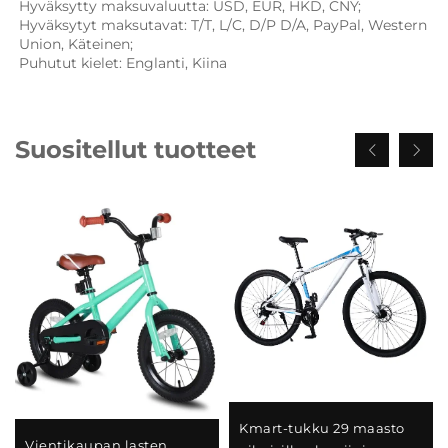
Hyväksytty maksuvaluutta: USD, EUR, HKD, CNY; 
Hyväksytyt maksutavat: T/T, L/C, D/P D/A, PayPal, Western 
Union, Käteinen; 
Puhutut kielet: Englanti, Kiina   
Suositellut tuotteet
Kmart-tukku 29 maasto
Vientikaupan lasten