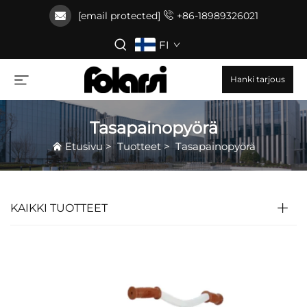
[email protected]
+86-18989326021
FI
Hanki tarjous
Tasapainopyörä
Etusivu
>
Tuotteet
>
Tasapainopyörä
KAIKKI TUOTTEET