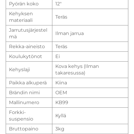
Pyörän koko
12"
Kehyksen
Teräs
materiaali
Jarrutusjärjestel
Ilman jarrua
mä
Rekka-aineisto
Teräs
Koulukytönot
Ei
Kova kehys (Ilman
Kehyslaji
takaresussa)
Paikka alkuperä
Kiina
Brändin nimi
OEM
Mallinumero
KB99
Forkki-
Kyllä
suspensio
Bruttopaino
3kg