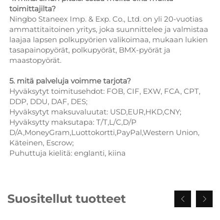
toimittajilta?
Ningbo Staneex Imp. & Exp. Co., Ltd. on yli 20-vuotias
ammattitaitoinen yritys, joka suunnittelee ja valmistaa
laajaa lapsen polkupyörien valikoimaa, mukaan lukien
tasapainopyörät, polkupyörät, BMX-pyörät ja
maastopyörät.
5. mitä palveluja voimme tarjota?
Hyväksytyt toimitusehdot: FOB, CIF, EXW, FCA, CPT,
DDP, DDU, DAF, DES;
Hyväksytyt maksuvaluutat: USD,EUR,HKD,CNY;
Hyväksytty maksutapa: T/T,L/C,D/P
D/A,MoneyGram,Luottokortti,PayPal,Western Union,
Käteinen, Escrow;
Puhuttuja kielitä: englanti, kiina
Suositellut tuotteet