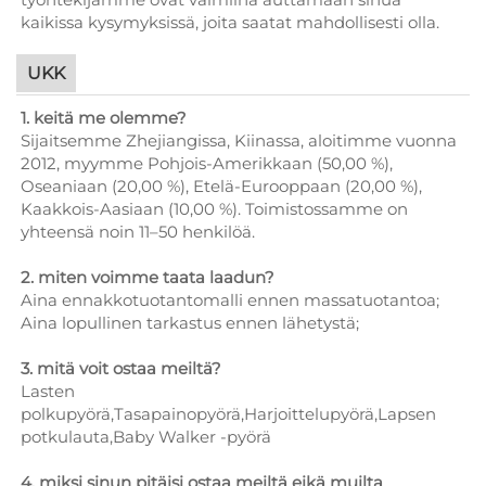
kaikissa kysymyksissä, joita saatat mahdollisesti olla.
UKK
1. keitä me olemme?
Sijaitsemme Zhejiangissa, Kiinassa, aloitimme vuonna
2012, myymme Pohjois-Amerikkaan (50,00 %),
Oseaniaan (20,00 %), Etelä-Eurooppaan (20,00 %),
Kaakkois-Aasiaan (10,00 %). Toimistossamme on
yhteensä noin 11–50 henkilöä.
2. miten voimme taata laadun?
Aina ennakkotuotantomalli ennen massatuotantoa;
Aina lopullinen tarkastus ennen lähetystä;
3. mitä voit ostaa meiltä?
Lasten
polkupyörä,Tasapainopyörä,Harjoittelupyörä,Lapsen
potkulauta,Baby Walker -pyörä
4. miksi sinun pitäisi ostaa meiltä eikä muilta