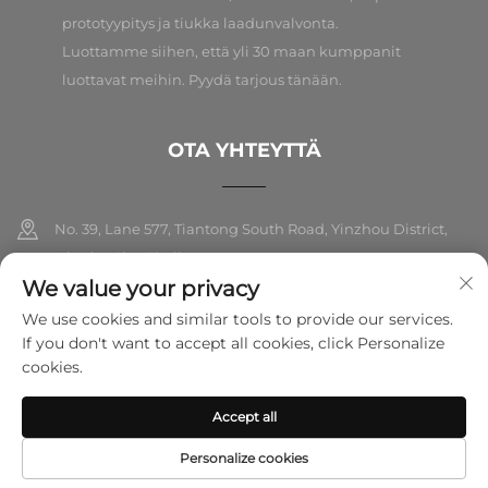
prototyypitys ja tiukka laadunvalvonta.
Luottamme siihen, että yli 30 maan kumppanit
luottavat meihin. Pyydä tarjous tänään.
OTA YHTEYTTÄ
No. 39, Lane 577, Tiantong South Road, Yinzhou District,
Ningbo City, Zhejiang
We value your privacy
+86-18989326021
We use cookies and similar tools to provide our services.
If you don't want to accept all cookies, click Personalize
[email protected]
cookies.
Accept all
Tekijänoikeus © 2026 Ningbo Folarsi E-Commerce Co., Ltd. Kaikki
oikeudet pidätetty.
Tietosuojakäytäntö
Personalize cookies