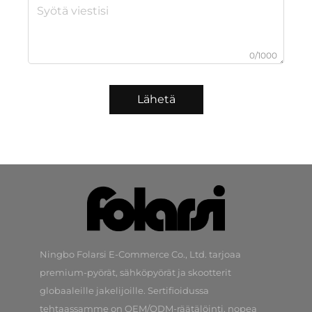
0/1000
Lähetä
Ningbo Folarsi E-Commerce Co., Ltd. tarjoaa
premium-pyörät, sähköpyörät ja skootterit
globaaleille jakelijoille. Sertifioidussa
tehtaassamme on OEM/ODM-räätälöinti, nopea