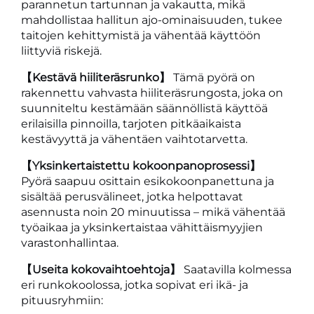
parannetun tartunnan ja vakautta, mikä
mahdollistaa hallitun ajo-ominaisuuden, tukee
taitojen kehittymistä ja vähentää käyttöön
liittyviä riskejä.
【Kestävä hiiliteräsrunko】
Tämä pyörä on
rakennettu vahvasta hiiliteräsrungosta, joka on
suunniteltu kestämään säännöllistä käyttöä
erilaisilla pinnoilla, tarjoten pitkäaikaista
kestävyyttä ja vähentäen vaihtotarvetta.
【Yksinkertaistettu kokoonpanoprosessi】
Pyörä saapuu osittain esikokoonpanettuna ja
sisältää perusvälineet, jotka helpottavat
asennusta noin 20 minuutissa – mikä vähentää
työaikaa ja yksinkertaistaa vähittäismyyjien
varastonhallintaa.
【Useita kokovaihtoehtoja】
Saatavilla kolmessa
eri runkokoolossa, jotka sopivat eri ikä- ja
pituusryhmiin: