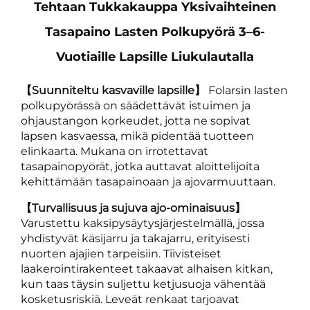
Tehtaan Tukkakauppa Yksivaihteinen
Tasapaino Lasten Polkupyörä 3–6-
Vuotiaille Lapsille Liukulautalla
【Suunniteltu kasvaville lapsille】
Folarsin lasten
polkupyörässä on säädettävät istuimen ja
ohjaustangon korkeudet, jotta ne sopivat
lapsen kasvaessa, mikä pidentää tuotteen
elinkaarta. Mukana on irrotettavat
tasapainopyörät, jotka auttavat aloittelijoita
kehittämään tasapainoaan ja ajovarmuuttaan.
【Turvallisuus ja sujuva ajo-ominaisuus】
Varustettu kaksipysäytysjärjestelmällä, jossa
yhdistyvät käsijarru ja takajarru, erityisesti
nuorten ajajien tarpeisiin. Tiivisteiset
laakerointirakenteet takaavat alhaisen kitkan,
kun taas täysin suljettu ketjusuoja vähentää
kosketusriskiä. Leveät renkaat tarjoavat