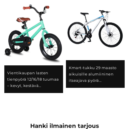
Kmart-tukku 29 maasto
Vientikaupan lasten
aikuisille alumiininen
tienpyörä 12/16/18 tuumaa
itseajava pyörä
– kevyt, kestävä
kaksoiskiekkojarrut
teräsrunkoinen
vaihtuvan nopeuden
urheilutyylinen
tavallinen teräs
polkupyörä poikille ja
tytöille
Hanki ilmainen tarjous