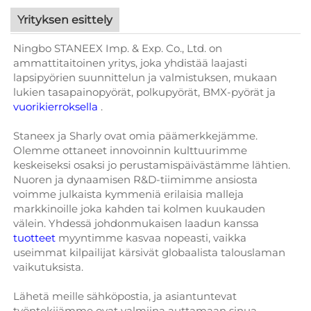
Yrityksen esittely
Ningbo STANEEX Imp. & Exp. Co., Ltd. on
ammattitaitoinen yritys, joka yhdistää laajasti
lapsipyörien suunnittelun ja valmistuksen, mukaan
lukien tasapainopyörät, polkupyörät, BMX-pyörät ja
vuorikierroksella
.
Staneex ja Sharly ovat omia päämerkkejämme.
Olemme ottaneet innovoinnin kulttuurimme
keskeiseksi osaksi jo perustamispäivästämme lähtien.
Nuoren ja dynaamisen R&D-tiimimme ansiosta
voimme julkaista kymmeniä erilaisia malleja
markkinoille joka kahden tai kolmen kuukauden
välein. Yhdessä johdonmukaisen laadun kanssa
tuotteet
myyntimme kasvaa nopeasti, vaikka
useimmat kilpailijat kärsivät globaalista talouslaman
vaikutuksista.
Lähetä meille sähköpostia, ja asiantuntevat
työntekijämme ovat valmiina auttamaan sinua