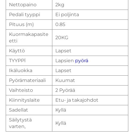
Nettopaino
2kg
Pedali tyyppi
Ei poljinta
Pituus (m)
0.85
Kuormakapasite
20KG
etti
Käyttö
Lapset
TYYPPİ
Lapsien
pyörä
Ikäluokka
Lapset
Pyörämateriaali
Kuumat
Vaihteisto
2 Pyörää
Kiinnityslaite
Etu- ja takajohdot
Sadellat
Kyllä
Säilytystä
Kyllä
varten,