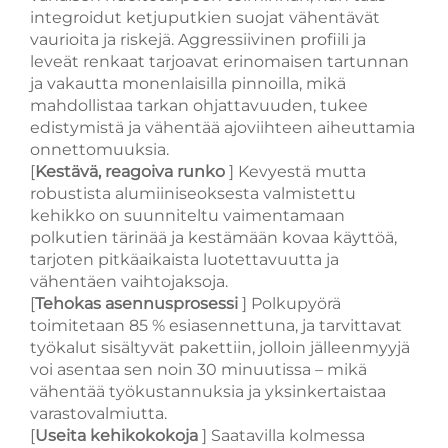
integroidut ketjuputkien suojat vähentävät
vaurioita ja riskejä. Aggressiivinen profiili ja
leveät renkaat tarjoavat erinomaisen tartunnan
ja vakautta monenlaisilla pinnoilla, mikä
mahdollistaa tarkan ohjattavuuden, tukee
edistymistä ja vähentää ajoviihteen aiheuttamia
onnettomuuksia.
[
Kestävä, reagoiva runko
] Kevyestä mutta
robustista alumiiniseoksesta valmistettu
kehikko on suunniteltu vaimentamaan
polkutien tärinää ja kestämään kovaa käyttöä,
tarjoten pitkäaikaista luotettavuutta ja
vähentäen vaihtojaksoja.
[
Tehokas asennusprosessi
] Polkupyörä
toimitetaan 85 % esiasennettuna, ja tarvittavat
työkalut sisältyvät pakettiin, jolloin jälleenmyyjä
voi asentaa sen noin 30 minuutissa – mikä
vähentää työkustannuksia ja yksinkertaistaa
varastovalmiutta.
[
Useita kehikokokoja
] Saatavilla kolmessa