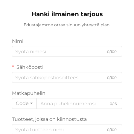
tavallisella
poljinjärjestelmällä,
Hanki ilmainen tarjous
taittuvalla
Edustajamme ottaa sinuun yhteyttä pian.
ominaisuudella
Nimi
0/100
Sähköposti
0/100
Matkapuhelin
Code
0/16
Tuotteet, joissa on kiinnostusta
0/100