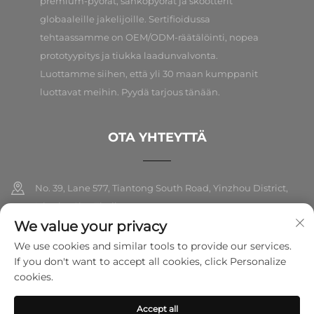
premium-pyörät, sähköpyörät ja skootterit
globaaleille jakelijoille. Sertifioidussa
tehtaassamme on OEM/ODM-räätälöinti, nopea
prototyypitys ja tiukka laadunvalvonta.
Luottamme siihen, että yli 30 maan kumppanit
luottavat meihin. Pyydä tarjous tänään.
OTA YHTEYTTÄ
No. 39, Lane 577, Tiantong South Road, Yinzhou District,
Ningbo City, Zhejiang
We value your privacy
+86-18989326021
We use cookies and similar tools to provide our services.
If you don't want to accept all cookies, click Personalize
[email protected]
cookies.
Accept all
Tekijänoikeus © 2026 Ningbo Folarsi E-Commerce Co., Ltd. Kaikki