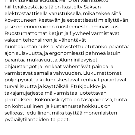
merkittävässä edussa. Keho on valmistettu
hiiliteräksestä, ja sitä on käsitelty Saksan
elektrostaattisella varustuksella, mikä tekee siitä
kovettuneen, kestävän ja esteettisesti miellyttävän,
ja se on erinomainen ruosteenesto-ominaisuus.
Ruostumattomat ketjut ja flywheel varmistavat
vakaan tehonsiirron ja vähentävät
huoltokustannuksia. Vahvistettu etutanko parantaa
ajon sulavuutta, ja ergonomisesti pehmeä istuin
parantaa mukavuutta. Alumiinilevyiset
ohjaustangot ja renkaat vähentävät painoa ja
varmistavat samalla vahvuuden. Liukumattomat
poljinpyörät ja kulumiskestävät renkaat parantavat
turvallisuutta ja käyttöikää. Etukjoukko- ja
takajarrujärjestelmä varmistaa luotettavan
jarrutuksen. Kokonaiskäyttö on tasapainossa, hinta
on kohtuullinen, ja kustannustehokkuus on
selkeästi edullinen, mikä täyttää monenlaisten
pyöräilytilanteiden tarpeet.