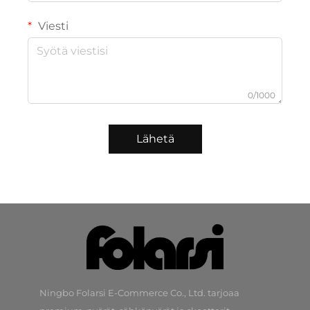
Viesti
0/1000
Lähetä
Ningbo Folarsi E-Commerce Co., Ltd. tarjoaa