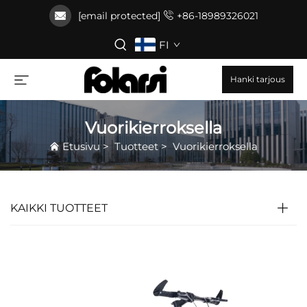
[email protected]
+86-18989326021
FI
Hanki tarjous
Vuorikierroksella
Etusivu
>
Tuotteet
>
Vuorikierroksella
KAIKKI TUOTTEET