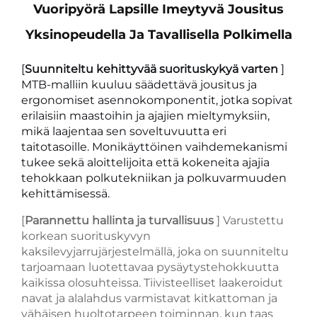
Vuoripyörä Lapsille Imeytyvä Jousitus
Yksinopeudella Ja Tavallisella Polkimella
[
Suunniteltu kehittyvää suorituskykyä varten
]
MTB-malliin kuuluu säädettävä jousitus ja
ergonomiset asennokomponentit, jotka sopivat
erilaisiin maastoihin ja ajajien mieltymyksiin,
mikä laajentaa sen soveltuvuutta eri
taitotasoille. Monikäyttöinen vaihdemekanismi
tukee sekä aloittelijoita että kokeneita ajajia
tehokkaan polkutekniikan ja polkuvarmuuden
kehittämisessä.
[
Parannettu hallinta ja turvallisuus
] Varustettu
korkean suorituskyvyn
kaksilevyjarrujärjestelmällä, joka on suunniteltu
tarjoamaan luotettavaa pysäytystehokkuutta
kaikissa olosuhteissa. Tiivisteelliset laakeroidut
navat ja alalahdus varmistavat kitkattoman ja
vähäisen huoltotarpeen toiminnan, kun taas