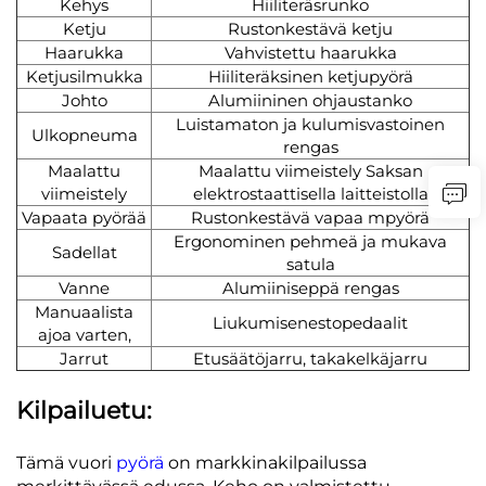
Kehys
Hiiliteräsrunko
Ketju
Rustonkestävä ketju
Haarukka
Vahvistettu haarukka
Ketjusilmukka
Hiiliteräksinen ketjupyörä
Johto
Alumiininen ohjaustanko
Luistamaton ja kulumisvastoinen
Ulkopneuma
rengas
Maalattu
Maalattu viimeistely Saksan
viimeistely
elektrostaattisella laitteistolla
Vapaata pyörää
Rustonkestävä vapaa mpyörä
Ergonominen pehmeä ja mukava
Sadellat
satula
Vanne
Alumiiniseppä rengas
Manuaalista
Liukumisenestopedaalit
ajoa varten,
Jarrut
Etusäätöjarru, takakelkäjarru
Kilpailuetu:
Tämä vuori
pyörä
on markkinakilpailussa