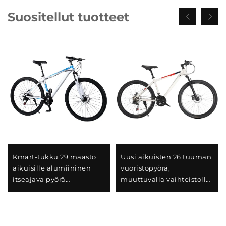
Suositellut tuotteet
Kmart-tukku 29 maasto
Uusi aikuisten 26 tuuman
aikuisille alumiininen
vuoristopyörä,
itseajava pyörä
muuttuvalla vaihteistolla
kaksoiskiekkojarrut
varustettu, auto,
vaihtuvan nopeuden
lumikelkka, tienpyörä,
tavallinen teräs
miehille ja naisille,
teräshaarukalla ja