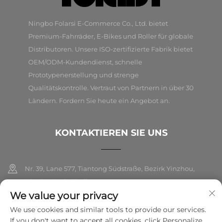
Ningbo Folarsi E-Commerce Co., Ltd. bietet
Premium-Fahrräder, E-Bikes und Roller für globale
Distributoren. Unsere ISO-zertifizierte Fabrik bietet
OEM/ODM-Kundendienst, schnelle
Prototypenerstellung und strenge
Qualitätskontrolle. Vertraut von Partnern in über 30
Ländern. Fordern Sie heute ein Angebot an.
KONTAKTIEREN SIE UNS
Nr. 39, Lane 577, Tiantong Südstraße, Bezirk Yinzhou,
Ningbo Stadt, Zhejiang
We value your privacy
+86-18989326021
We use cookies and similar tools to provide our services.
If you don't want to accept all cookies, click Personalize