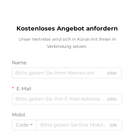
Einfaches und sicheres
verstellbarem Tempo und
Design für Jungen und
Stahlgabel – perfektes
Mädchen
Geschenk
Kostenloses Angebot anfordern
Unser Vertreter wird sich in Kürze mit Ihnen in
Verbindung setzen.
Name
0/100
E-Mail
0/100
Mobil
Code
0/16