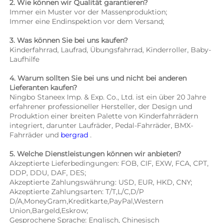
2. Wie können wir Qualität garantieren? 
Immer ein Muster vor der Massenproduktion; 
Immer eine Endinspektion vor dem Versand; 
3. Was können Sie bei uns kaufen? 
Kinderfahrrad, Laufrad, Übungsfahrrad, Kinderroller, Baby-
Laufhilfe 
4. Warum sollten Sie bei uns und nicht bei anderen 
Lieferanten kaufen? 
Ningbo Staneex Imp. & Exp. Co., Ltd. ist ein über 20 Jahre 
erfahrener professioneller Hersteller, der Design und 
Produktion einer breiten Palette von Kinderfahrrädern 
integriert, darunter Laufräder, Pedal-Fahrräder, BMX-
Fahrräder und 
bergrad 
.
5. Welche Dienstleistungen können wir anbieten? 
Akzeptierte Lieferbedingungen: FOB, CIF, EXW, FCA, CPT, 
DDP, DDU, DAF, DES; 
Akzeptierte Zahlungswährung: USD, EUR, HKD, CNY; 
Akzeptierte Zahlungsarten: T/T,L/C,D/P 
D/A,MoneyGram,Kreditkarte,PayPal,Western 
Union,Bargeld,Eskrow;   
Gesprochene Sprache: Englisch, Chinesisch 