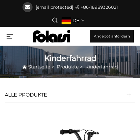
[email protected]
+86-18989326021
DE
Angebot anfordern
Kinderfahrrad
Startseite
>
Produkte
>
Kinderfahrrad
ALLE PRODUKTE