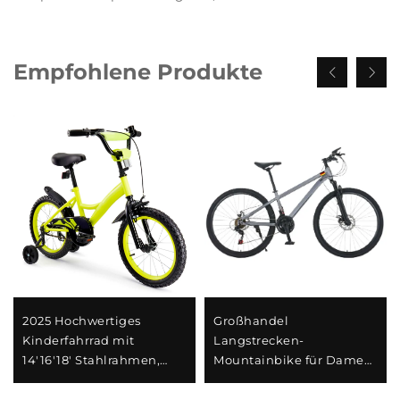
Empfohlene Produkte
2025 Hochwertiges
Großhandel
Kinderfahrrad mit
Langstrecken-
14'16'18' Stahlrahmen,
Mountainbike für Damen
Einzelgeschwindigkeit &
und Herren mit
Rücktrittbremse,
Stoßdämpfung,