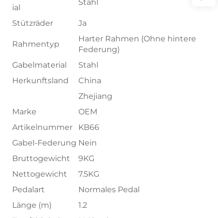
Stahl
ial
Stützräder
Ja
Harter Rahmen (Ohne hintere
Rahmentyp
Federung)
Gabelmaterial
Stahl
Herkunftsland
China
Zhejiang
Marke
OEM
Artikelnummer
KB66
Gabel-Federung
Nein
Bruttogewicht
9KG
Nettogewicht
7.5KG
Pedalart
Normales Pedal
Länge (m)
1.2