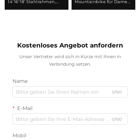
14'16'18' Stahlrahmen,
Mountainbike für Damen
Einzelgeschwindigkeit &
und Herren mit
Rücktrittbremse,
Stoßdämpfung,
Einfaches und sicheres
verstellbarem Tempo und
Design für Jungen und
Stahlgabel – perfektes
Mädchen
Geschenk
Kostenloses Angebot anfordern
Unser Vertreter wird sich in Kürze mit Ihnen in
Verbindung setzen.
Name
0/100
E-Mail
0/100
Mobil