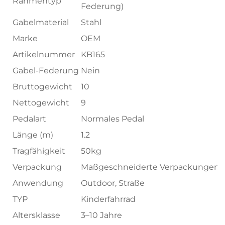
Rahmentyp
Federung)
Gabelmaterial
Stahl
Marke
OEM
Artikelnummer
KB165
Gabel-Federung
Nein
Bruttogewicht
10
Nettogewicht
9
Pedalart
Normales Pedal
Länge (m)
1.2
Tragfähigkeit
50kg
Verpackung
Maßgeschneiderte Verpackungen
Anwendung
Outdoor, Straße
TYP
Kinderfahrrad
Altersklasse
3–10 Jahre