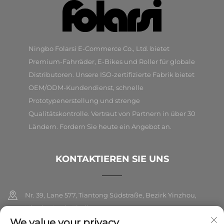
Ningbo Folarsi E-Commerce Co., Ltd. bietet
Premium-Fahrräder, E-Bikes und Roller für globale
Distributoren. Unsere ISO-zertifizierte Fabrik bietet
OEM/ODM-Kundendienst, schnelle
Prototypenerstellung und strenge
Qualitätskontrolle. Vertraut von Partnern in über 30
Ländern. Fordern Sie heute ein Angebot an.
KONTAKTIEREN SIE UNS
Nr. 39, Lane 577, Tiantong Südstraße, Bezirk Yinzhou,
Ningbo Stadt, Zhejiang
We value your privacy