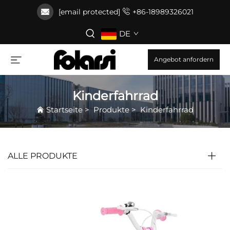
[email protected]
+86-18989326021
DE
Angebot anfordern
Kinderfahrrad
Startseite
>
Produkte
>
Kinderfahrrad
ALLE PRODUKTE