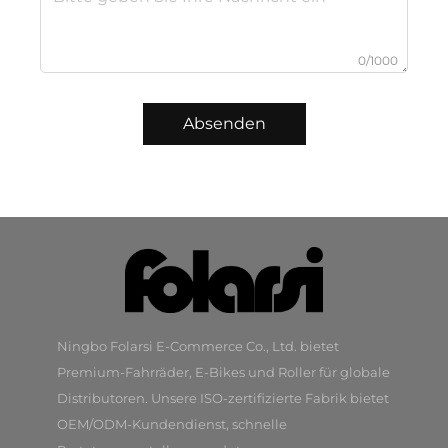
0/1000
Absenden
Ningbo Folarsi E-Commerce Co., Ltd. bietet
Premium-Fahrräder, E-Bikes und Roller für globale
Distributoren. Unsere ISO-zertifizierte Fabrik bietet
OEM/ODM-Kundendienst, schnelle