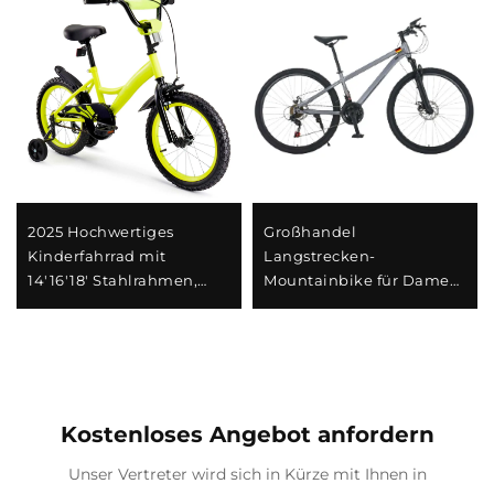
2025 Hochwertiges
Großhandel
Kinderfahrrad mit
Langstrecken-
14'16'18' Stahlrahmen,
Mountainbike für Damen
Einzelgeschwindigkeit &
und Herren mit
Rücktrittbremse,
Stoßdämpfung,
Einfaches und sicheres
verstellbarem Tempo und
Design für Jungen und
Stahlgabel – perfektes
Mädchen
Geschenk
Kostenloses Angebot anfordern
Unser Vertreter wird sich in Kürze mit Ihnen in