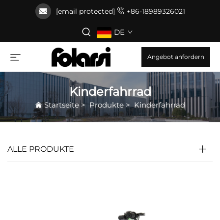
[email protected]
+86-18989326021
DE
Angebot anfordern
Kinderfahrrad
Startseite
>
Produkte
>
Kinderfahrrad
ALLE PRODUKTE