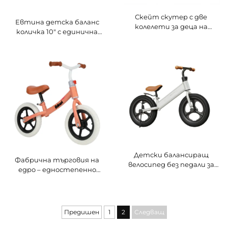
Скейт скутер с две
Евтина детска баланс
колелети за деца на
количка 10" с единична
възраст 2-7 години,
скорост и стоманена
балансиращ велосипед с
рама
нейлонова рама за детско
учене да ходи
Детски балансиращ
Фабрична търговия на
велосипед без педали за
едро – едностепенно
деца на възраст 2-4
балансиращо детско
години, бебешки ходилка,
колело, велосипед за деца
йо-йо скутер, двуколесен
на възраст 3-6 години с
детски велосипед
плъзгащ се скутер
Предишен
1
2
Следващ