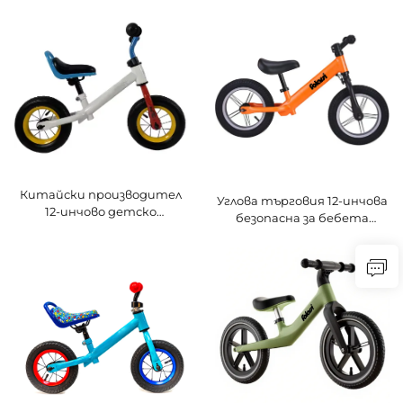
перфектна играчка за
със стоманена рама за
учене и забавление за деца,
момчета и момичета,
произведено в Китай
вилка обикновена педала
Китайски производител
Углова търговия 12-инчова
12-инчово детско
безопасна за бебета
тренировъчно за ходене и
вилица от стомана, леко
тичане, едностепенно
едностепенно предаване,
безверижно балансиращо
балансиращ велосипед без
колело с челюстна вилка
верига за деца