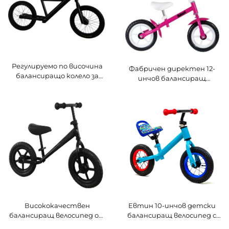
Регулируемо по височина
Фабричен директен 12-
балансиращо колело за
инчов балансиращ
деца без педали,
велосипед за бебета с
едностепенно предаване
единична скорост,
с обикновени педали за
упражнителен модел със
учене и първи стъпки
стоманена вилка, гореща
разпродажба, детски
велосипед
Висококачествен
Евтин 10-инчов детски
балансиращ велосипед от
балансиращ велосипед с
стомана с една скорост,
една скорост, мини модел