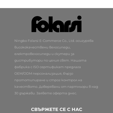
Ningbo Folarsi E-Commerce Co., Ltd. осигурява
висококачествени велосипеди,
електровелосипеди и скутери за
дистрибутори по целия свят. Нашата
фабрика с ISO сертификат предлага
OEM/ODM персонализация, бързо
прототипиране и строг контрол на
качеството. Доверявани от партньори в над
30 държави. Заявете оферта днес.
СВЪРЖЕТЕ СЕ С НАС