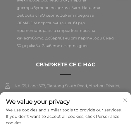
електровелосипеди и скутери за
дистрибутори по целия свят. Нашата
фабрика с ISO сертификат предлага
OEM/ODM персонализация, бързо
прототипиране и строг контрол на
качеството. Доверявани от партньори в над
30 държави. Заявете оферта днес.
СВЪРЖЕТЕ СЕ С НАС
No. 39, Lane 577, Tiantong South Road, Yinzhou District,
Ningbo City, Zhejiang
We value your privacy
+86-18989326021
We use cookies and similar tools to provide our services.
If you don't want to accept all cookies, click Personalize
[email protected]
cookies.