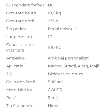
Suspendare forfecă
Nu
Greutate brută
10,5 kg
Greutate netă
9.5kg
Tip pedale
Pedal obișnuit
Lungime (m)
1.2
Capacitate de
100 KG
încărcare
Ambalaje
Ambalaj personalizat
Aplicație
Racing, Stradă, Alerg, Plajă
TIP
Bicicletă de drum
Grup de vârstă
5-10 ani
Materialul roții
COLOR
Rouă
2-roți
Tip Suspensie
Nimic