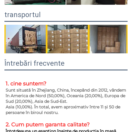
transportul
Întrebări frecvente
1. cine suntem?   
Sunt situată în Zhejiang, China, începând din 2012, vândem 
în America de Nord (50,00%), Oceania (20,00%), Europa de 
Sud (20,00%), Asia de Sud-Est. 
Asia (10,00%). În total, avem aproximativ între 11 și 50 de 
persoane în biroul nostru. 
2. Cum putem garanta 
calitate? 
Întotdeauna un eșantion înainte de producția în masă. 