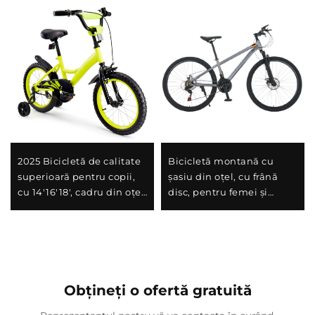
2025 Bicicletă de calitate
Bicicletă montană cu
superioară pentru copii,
șasiu din oțel, cu frână
cu 14'16'18', cadru din oțel,
disc, pentru femei și
viteză unică și frână la
bărbați, cu șoc-absorbant,
pedalierul din spate,
cu viteză variabilă, cadru
design ușor și sigur
perfect pentru cadou
pentru băieți și fete
Obțineți o ofertă gratuită