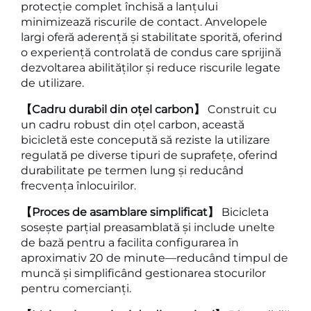
protecție complet închisă a lanțului
minimizează riscurile de contact. Anvelopele
largi oferă aderență și stabilitate sporită, oferind
o experiență controlată de condus care sprijină
dezvoltarea abilităților și reduce riscurile legate
de utilizare.
【Cadru durabil din oțel carbon】
Construit cu
un cadru robust din oțel carbon, această
bicicletă este concepută să reziste la utilizare
regulată pe diverse tipuri de suprafețe, oferind
durabilitate pe termen lung și reducând
frecvența înlocuirilor.
【Proces de asamblare simplificat】
Bicicleta
sosește parțial preasamblată și include unelte
de bază pentru a facilita configurarea în
aproximativ 20 de minute—reducând timpul de
muncă și simplificând gestionarea stocurilor
pentru comercianți.