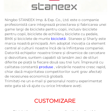
Ningbo STANEEX Imp. & Exp. Co., Ltd. este o companie 
profesionistă care integrează proiectarea și fabricarea unei 
game largi de biciclete pentru copii, inclusiv biciclete 
pentru copii, biciclete de echilibru, biciclete cu pedale, 
BMX și biciclete de munte 
bicicletă 
. Staneex și Sharly este 
marca noastră principală. Am adoptat inovația ca element 
central al culturii noastre încă de la înființarea companiei. 
Datorită echipelor noastre tinere și dinamice de cercetare 
și dezvoltare, suntem capabili să lansăm zeci de stiluri 
diferite pe piață la fiecare două sau trei luni. Împreună cu 
calitatea constantă 
produse 
, vânzările noastre cresc rapid, 
chiar dacă majoritatea competitorilor sunt grav afectați 
de recesiunea economică globală. 
Trimiteți-ne un e-mail și personalul nostru experimentat 
este gata să vă ajute cu orice întrebare aveți. 
CUSTOMIZARE 