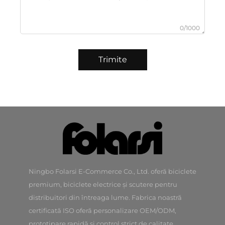
0/1000
Trimite
Ningbo Folarsi E-Commerce Co., Ltd. oferă biciclete
premium, biciclete electrice și scutere pentru
distribuitori din întreaga lume. Fabrica noastră
certificată ISO oferă personalizare OEM/ODM,
prototipare rapidă și control strict de calitate.