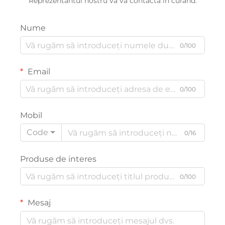
Reprezentantul nostru vă va contacta în curând.
Nume
0/100
Email
0/100
Mobil
Code
0/16
Produse de interes
0/100
Mesaj