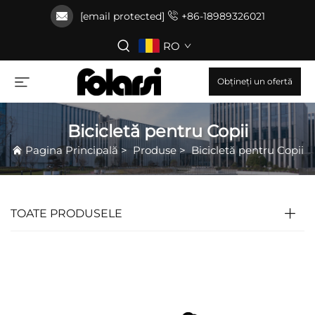
[email protected]
+86-18989326021
RO
Obțineți un ofertă
Bicicletă pentru Copii
Pagina Principală
>
Produse
>
Bicicletă pentru Copii
TOATE PRODUSELE