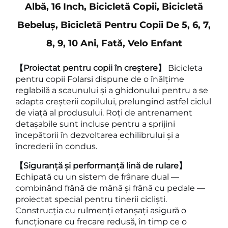
Albă, 16 Inch, Bicicletă Copii, Bicicletă
Bebeluș, Bicicletă Pentru Copii De 5, 6, 7,
8, 9, 10 Ani, Fată, Velo Enfant
【Proiectat pentru copii în creștere】
Bicicleta
pentru copii Folarsi dispune de o înălțime
reglabilă a scaunului și a ghidonului pentru a se
adapta creșterii copilului, prelungind astfel ciclul
de viață al produsului. Roți de antrenament
detașabile sunt incluse pentru a sprijini
începătorii în dezvoltarea echilibrului și a
încrederii în condus.
【Siguranță și performanță lină de rulare】
Echipată cu un sistem de frânare dual —
combinând frână de mână și frână cu pedale —
proiectat special pentru tinerii cicliști.
Construcția cu rulmenți etanșați asigură o
funcționare cu frecare redusă, în timp ce o