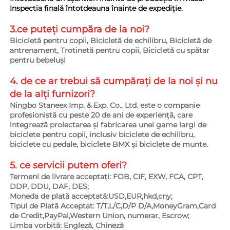
Inspectia finală întotdeauna înainte de expediție. 
3.ce puteți cumpăra de la noi?   
Bicicletă pentru copii, Bicicletă de echilibru, Bicicletă de 
antrenament, Trotinetă pentru copii, Bicicletă cu spătar 
pentru bebeluși 
4. de ce ar trebui să cumpărați de la noi și nu 
de la alți furnizori?   
Ningbo Staneex Imp. & Exp. Co., Ltd. este o companie 
profesionistă cu peste 20 de ani de experiență, care 
integrează proiectarea și fabricarea unei game largi de 
biciclete pentru copii, inclusiv biciclete de echilibru, 
biciclete cu pedale, biciclete BMX și biciclete de munte. 
5. ce servicii putem oferi?   
Termeni de livrare acceptați: FOB, CIF, EXW, FCA, CPT, 
DDP, DDU, DAF, DES; 
Moneda de plată acceptată:USD,EUR,hkd,cny; 
Tipul de Plată Acceptat: T/T,L/C,D/P D/A,MoneyGram,Card 
de Credit,PayPal,Western Union, numerar, Escrow; 
Limba vorbită: Engleză, Chineză   