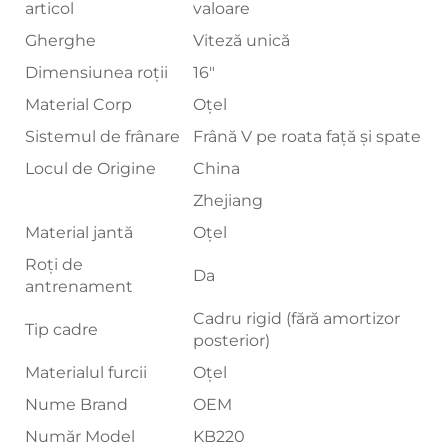
articol
valoare
Gherghe
Viteză unică
Dimensiunea roții
16"
Material Corp
Oțel
Sistemul de frânare
Frână V pe roata față și spate
Locul de Origine
China
Zhejiang
Material jantă
Oțel
Roți de
Da
antrenament
Cadru rigid (fără amortizor
Tip cadre
posterior)
Materialul furcii
Oțel
Nume Brand
OEM
Număr Model
KB220