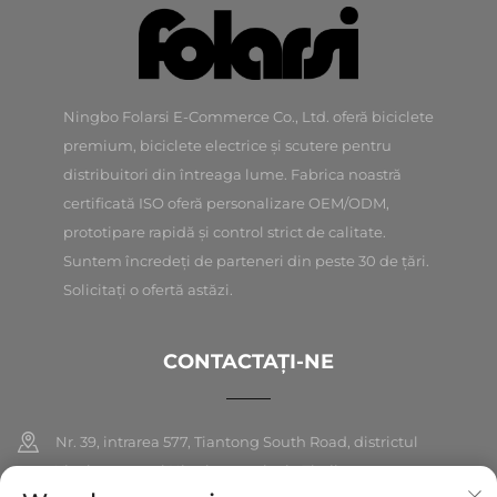
Ningbo Folarsi E-Commerce Co., Ltd. oferă biciclete
premium, biciclete electrice și scutere pentru
distribuitori din întreaga lume. Fabrica noastră
certificată ISO oferă personalizare OEM/ODM,
prototipare rapidă și control strict de calitate.
Suntem încredeți de parteneri din peste 30 de țări.
Solicitați o ofertă astăzi.
CONTACTAȚI-NE
Nr. 39, intrarea 577, Tiantong South Road, districtul
Yinzhou, orașul Ningbo, provincia Zhejiang