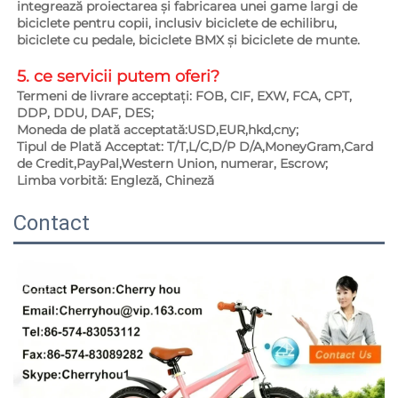
integrează proiectarea și fabricarea unei game largi de 
biciclete pentru copii, inclusiv biciclete de echilibru, 
biciclete cu pedale, biciclete BMX și biciclete de munte. 
5. ce servicii putem oferi?   
Termeni de livrare acceptați: FOB, CIF, EXW, FCA, CPT, 
DDP, DDU, DAF, DES; 
Moneda de plată acceptată:USD,EUR,hkd,cny; 
Tipul de Plată Acceptat: T/T,L/C,D/P D/A,MoneyGram,Card 
de Credit,PayPal,Western Union, numerar, Escrow; 
Limba vorbită: Engleză, Chineză   
Contact