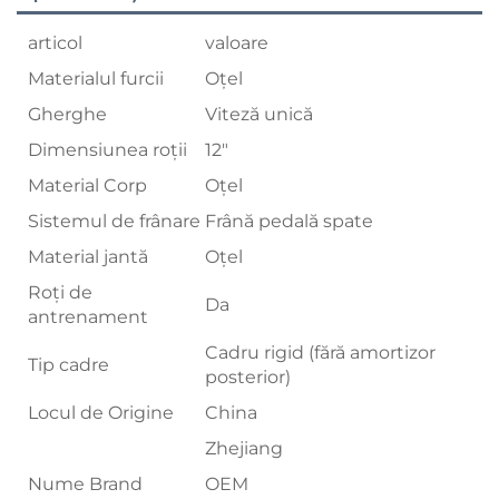
articol
valoare
Materialul furcii
Oțel
Gherghe
Viteză unică
Dimensiunea roții
12"
Material Corp
Oțel
Sistemul de frânare
Frână pedală spate
Material jantă
Oțel
Roți de
Da
antrenament
Cadru rigid (fără amortizor
Tip cadre
posterior)
Locul de Origine
China
Zhejiang
Nume Brand
OEM