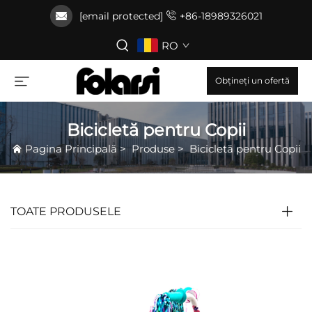
[email protected]
+86-18989326021
RO
Obțineți un ofertă
Bicicletă pentru Copii
Pagina Principală
>
Produse
>
Bicicletă pentru Copii
TOATE PRODUSELE