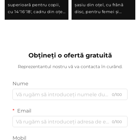
superioară pentru copii,
șasiu din oțel, cu frână
cu 14'16'18', cadru din oțel,
disc, pentru femei și
viteză unică și frână la
bărbați, cu șoc-absorbant,
pedalierul din spate,
cu viteză variabilă, cadru
design ușor și sigur
perfect pentru cadou
pentru băieți și fete
Obțineți o ofertă gratuită
Reprezentantul nostru vă va contacta în curând.
Nume
0/100
Email
0/100
Mobil