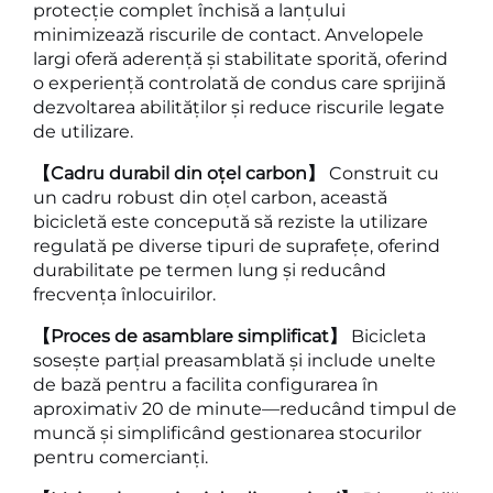
protecție complet închisă a lanțului
minimizează riscurile de contact. Anvelopele
largi oferă aderență și stabilitate sporită, oferind
o experiență controlată de condus care sprijină
dezvoltarea abilităților și reduce riscurile legate
de utilizare.
【Cadru durabil din oțel carbon】
Construit cu
un cadru robust din oțel carbon, această
bicicletă este concepută să reziste la utilizare
regulată pe diverse tipuri de suprafețe, oferind
durabilitate pe termen lung și reducând
frecvența înlocuirilor.
【Proces de asamblare simplificat】
Bicicleta
sosește parțial preasamblată și include unelte
de bază pentru a facilita configurarea în
aproximativ 20 de minute—reducând timpul de
muncă și simplificând gestionarea stocurilor
pentru comercianți.