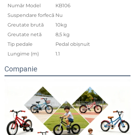
Număr Model
KB106
Suspendare forfecă
Nu
Greutate brută
10kg
Greutate netă
8,5 kg
Tip pedale
Pedal obișnuit
Lungime (m)
1.1
Companie