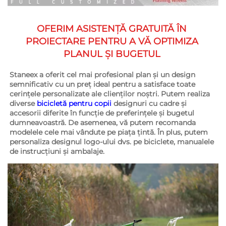
OFERIM ASISTENȚĂ GRATUITĂ ÎN 
PROIECTARE PENTRU A VĂ OPTIMIZA 
PLANUL ȘI BUGETUL 
Staneex a oferit cel mai profesional plan și un design 
semnificativ cu un preț ideal pentru a satisface toate 
cerințele personalizate ale clienților noștri. Putem realiza 
diverse 
bicicletă pentru copii 
designuri cu cadre și 
accesorii diferite în funcție de preferințele și bugetul 
dumneavoastră. De asemenea, vă putem recomanda 
modelele cele mai vândute pe piața țintă. În plus, putem 
personaliza designul logo-ului dvs. pe biciclete, manualele 
de instrucțiuni și ambalaje. 