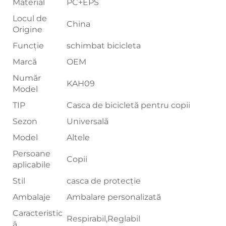
Material
PC+EPS
Locul de
China
Origine
Funcție
schimbat bicicleta
Marcă
OEM
Număr
KAH09
Model
TIP
Casca de bicicletă pentru copii
Sezon
Universală
Model
Altele
Persoane
Copii
aplicabile
Stil
casca de protecție
Ambalaje
Ambalare personalizată
Caracteristic
Respirabil,Reglabil
ă