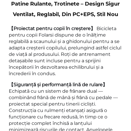
Patine Rulante, Trotinete – Design Sigur
Ventilat, Reglabil, Din PC+EPS, Stil Nou
【Proiectat pentru copii în creștere】
Bicicleta
pentru copii Folarsi dispune de o înălțime
reglabilă a scaunului și a ghidonului pentru a se
adapta creșterii copilului, prelungind astfel ciclul
de viață al produsului. Roți de antrenament
detașabile sunt incluse pentru a sprijini
începătorii în dezvoltarea echilibrului și a
încrederii în condus.
【Siguranță și performanță lină de rulare】
Echipată cu un sistem de frânare dual —
combinând frână de mână și frână cu pedale —
proiectat special pentru tinerii cicliști.
Construcția cu rulmenți etanșați asigură o
funcționare cu frecare redusă, în timp ce o
protecție complet închisă a lanțului
minimizează riscurile de contact. Anvelopele