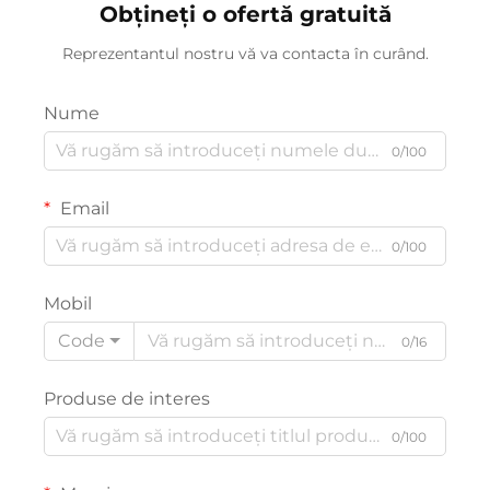
Obțineți o ofertă gratuită
Reprezentantul nostru vă va contacta în curând.
Nume
0/100
Email
0/100
Mobil
Code
0/16
Produse de interes
0/100