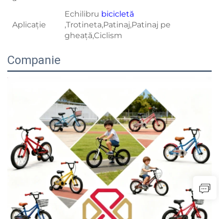
Echilibru
bicicletă
Aplicație
,Trotineta,Patinaj,Patinaj pe
gheață,Ciclism
Companie