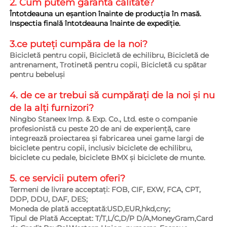
2. Cum putem garanta 
calitate? 
Întotdeauna un eșantion înainte de producția în masă. 
Inspectia finală întotdeauna înainte de expediție. 
3.ce puteți cumpăra de la noi?   
Bicicletă pentru copii, Bicicletă de echilibru, Bicicletă de 
antrenament, Trotinetă pentru copii, Bicicletă cu spătar 
pentru bebeluși 
4. de ce ar trebui să cumpărați de la noi și nu 
de la alți furnizori?   
Ningbo Staneex Imp. & Exp. Co., Ltd. este o companie 
profesionistă cu peste 20 de ani de experiență, care 
integrează proiectarea și fabricarea unei game largi de 
biciclete pentru copii, inclusiv biciclete de echilibru, 
biciclete cu pedale, biciclete BMX și biciclete de munte. 
5. ce servicii putem oferi?   
Termeni de livrare acceptați: FOB, CIF, EXW, FCA, CPT, 
DDP, DDU, DAF, DES; 
Moneda de plată acceptată:USD,EUR,hkd,cny; 
Tipul de Plată Acceptat: T/T,L/C,D/P D/A,MoneyGram,Card 