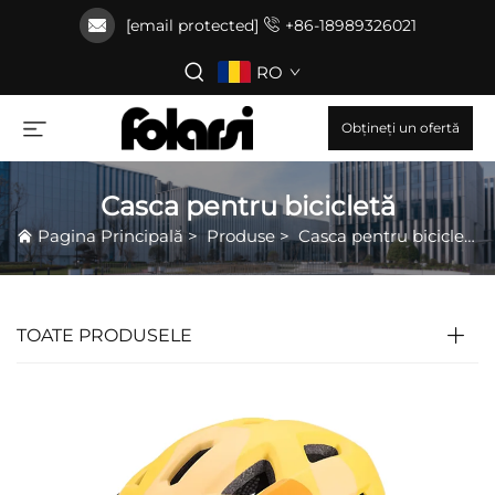
[email protected]
+86-18989326021
RO
Obțineți un ofertă
Casca pentru bicicletă
Pagina Principală
>
Produse
>
Casca pentru bicicletă
TOATE PRODUSELE