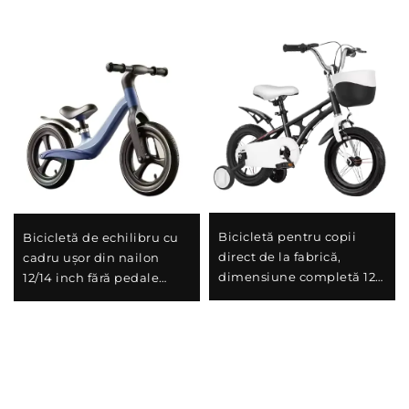
Bicicletă pentru copii
Bicicletă de echilibru cu
direct de la fabrică,
cadru ușor din nailon
dimensiune completă 12-
12/14 inch fără pedale
18 inchi, preț redus B2B
pentru copii între 1-6 ani
Vânzare în bloc