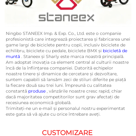
Ningbo STANEEX Imp. & Exp. Co., Ltd. este o companie 
profesionistă care integrează proiectarea și fabricarea unei 
game largi de biciclete pentru copii, inclusiv biciclete de 
echilibru, biciclete cu pedale, biciclete BMX și 
bicicletă de 
muntă 
. Staneex și Sharly este marca noastră principală. 
Am adoptat inovația ca element central al culturii noastre 
încă de la înființarea companiei. Datorită echipelor 
noastre tinere și dinamice de cercetare și dezvoltare, 
suntem capabili să lansăm zeci de stiluri diferite pe piață 
la fiecare două sau trei luni. Împreună cu calitatea 
constantă 
produse 
, vânzările noastre cresc rapid, chiar 
dacă majoritatea competitorilor sunt grav afectați de 
recesiunea economică globală. 
Trimiteți-ne un e-mail și personalul nostru experimentat 
este gata să vă ajute cu orice întrebare aveți. 
CUSTOMIZARE 