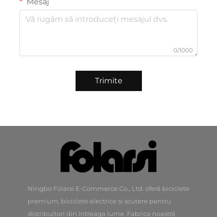
Mesaj
0/1000
Trimite
Ningbo Folarsi E-Commerce Co., Ltd. oferă biciclete
premium, biciclete electrice și scutere pentru
distribuitori din întreaga lume. Fabrica noastră