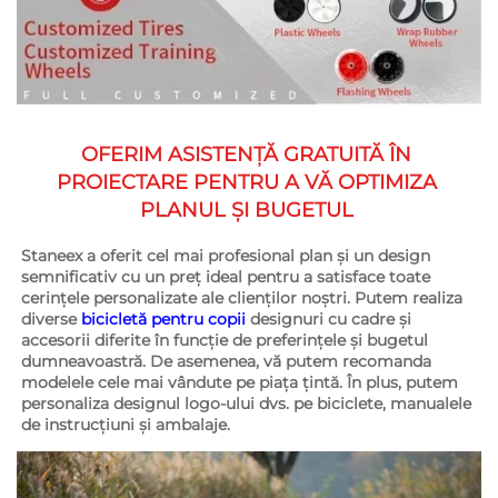
OFERIM ASISTENȚĂ GRATUITĂ ÎN 
PROIECTARE PENTRU A VĂ OPTIMIZA 
PLANUL ȘI BUGETUL 
Staneex a oferit cel mai profesional plan și un design 
semnificativ cu un preț ideal pentru a satisface toate 
cerințele personalizate ale clienților noștri. Putem realiza 
diverse 
bicicletă pentru copii 
designuri cu cadre și 
accesorii diferite în funcție de preferințele și bugetul 
dumneavoastră. De asemenea, vă putem recomanda 
modelele cele mai vândute pe piața țintă. În plus, putem 
personaliza designul logo-ului dvs. pe biciclete, manualele 
de instrucțiuni și ambalaje. 