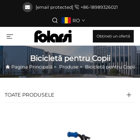
[email protected]
+86-18989326021
RO
Obțineți un ofertă
Bicicletă pentru Copii
Pagina Principală
>
Produse
>
Bicicletă pentru Copii
TOATE PRODUSELE