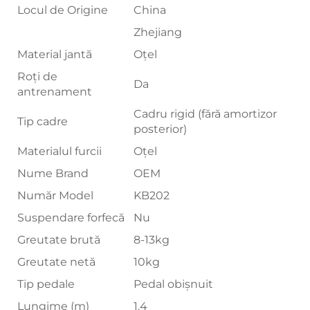
Locul de Origine
China
Zhejiang
Material jantă
Oțel
Roți de
Da
antrenament
Cadru rigid (fără amortizor
Tip cadre
posterior)
Materialul furcii
Oțel
Nume Brand
OEM
Număr Model
KB202
Suspendare forfecă
Nu
Greutate brută
8-13kg
Greutate netă
10kg
Tip pedale
Pedal obișnuit
Lungime (m)
1.4