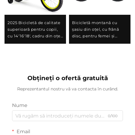
2025 Bicicletă de calitate
Bicicletă montană cu
superioară pentru copii,
șasiu din oțel, cu frână
cu 14'16'18', cadru din oțel,
disc, pentru femei și
viteză unică și frână la
bărbați, cu șoc-absorbant,
pedalierul din spate,
cu viteză variabilă, cadru
design ușor și sigur
perfect pentru cadou
pentru băieți și fete
Obțineți o ofertă gratuită
Reprezentantul nostru vă va contacta în curând.
Nume
0/100
Email