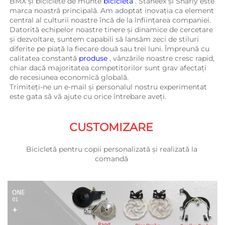
BMX și biciclete de munte 
bicicletă 
. Staneex și Sharly este 
marca noastră principală. Am adoptat inovația ca element 
central al culturii noastre încă de la înființarea companiei. 
Datorită echipelor noastre tinere și dinamice de cercetare 
și dezvoltare, suntem capabili să lansăm zeci de stiluri 
diferite pe piață la fiecare două sau trei luni. Împreună cu 
calitatea constantă 
produse 
, vânzările noastre cresc rapid, 
chiar dacă majoritatea competitorilor sunt grav afectați 
de recesiunea economică globală. 
Trimiteți-ne un e-mail și personalul nostru experimentat 
este gata să vă ajute cu orice întrebare aveți. 
CUSTOMIZARE 
Bicicletă pentru copii personalizată și realizată la 
comandă 