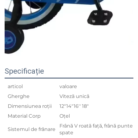
Specificație
articol
valoare
Gherghe
Viteză unică
Dimensiunea roții
12"14"16'' 18"
Material Corp
Oțel
Frână V roată față, frână punte
Sistemul de frânare
spate