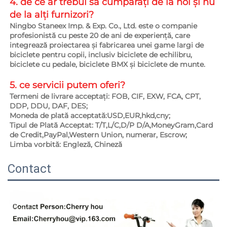
4. de ce ar trebui să cumpărați de la noi și nu 
de la alți furnizori?   
Ningbo Staneex Imp. & Exp. Co., Ltd. este o companie 
profesionistă cu peste 20 de ani de experiență, care 
integrează proiectarea și fabricarea unei game largi de 
biciclete pentru copii, inclusiv biciclete de echilibru, 
biciclete cu pedale, biciclete BMX și biciclete de munte. 
5. ce servicii putem oferi?   
Termeni de livrare acceptați: FOB, CIF, EXW, FCA, CPT, 
DDP, DDU, DAF, DES; 
Moneda de plată acceptată:USD,EUR,hkd,cny; 
Tipul de Plată Acceptat: T/T,L/C,D/P D/A,MoneyGram,Card 
de Credit,PayPal,Western Union, numerar, Escrow; 
Limba vorbită: Engleză, Chineză   
Contact