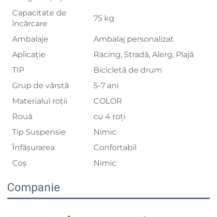
Capacitate de
75 kg
încărcare
Ambalaje
Ambalaj personalizat
Aplicație
Racing, Stradă, Alerg, Plajă
TIP
Bicicletă de drum
Grup de vârstă
5-7 ani
Materialul roții
COLOR
Rouă
cu 4 roți
Tip Suspensie
Nimic
Înfăşurarea
Confortabil
Coș
Nimic
Companie