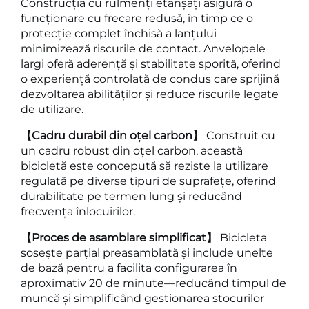
Construcția cu rulmenți etanșați asigură o
funcționare cu frecare redusă, în timp ce o
protecție complet închisă a lanțului
minimizează riscurile de contact. Anvelopele
largi oferă aderență și stabilitate sporită, oferind
o experiență controlată de condus care sprijină
dezvoltarea abilităților și reduce riscurile legate
de utilizare.
【Cadru durabil din oțel carbon】
Construit cu
un cadru robust din oțel carbon, această
bicicletă este concepută să reziste la utilizare
regulată pe diverse tipuri de suprafețe, oferind
durabilitate pe termen lung și reducând
frecvența înlocuirilor.
【Proces de asamblare simplificat】
Bicicleta
sosește parțial preasamblată și include unelte
de bază pentru a facilita configurarea în
aproximativ 20 de minute—reducând timpul de
muncă și simplificând gestionarea stocurilor