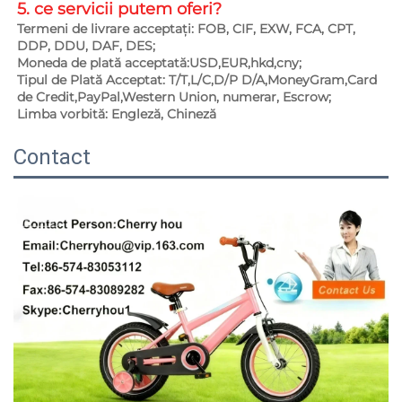
5. ce servicii putem oferi?   
Termeni de livrare acceptați: FOB, CIF, EXW, FCA, CPT, 
DDP, DDU, DAF, DES; 
Moneda de plată acceptată:USD,EUR,hkd,cny; 
Tipul de Plată Acceptat: T/T,L/C,D/P D/A,MoneyGram,Card 
de Credit,PayPal,Western Union, numerar, Escrow; 
Limba vorbită: Engleză, Chineză   
Contact