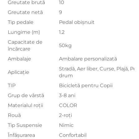
Greutate brută
10
Greutate netă
9
Tip pedale
Pedal obișnuit
Lungime (m)
1.2
Capacitate de
50kg
încărcare
Ambalaje
Ambalare personalizată
Stradă, Aer liber, Curse, Plajă, Pe
Aplicație
drum
TIP
Bicicletă pentru Copii
Grup de vârstă
3-8 ani
Materialul roții
COLOR
Rouă
2-roți
Tip Suspensie
Nimic
Înfăşurarea
Confortabil