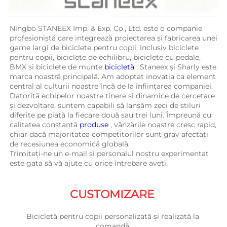
Ningbo STANEEX Imp. & Exp. Co., Ltd. este o companie 
profesionistă care integrează proiectarea și fabricarea unei 
game largi de biciclete pentru copii, inclusiv biciclete 
pentru copii, biciclete de echilibru, biciclete cu pedale, 
BMX și biciclete de munte 
bicicletă 
. Staneex și Sharly este 
marca noastră principală. Am adoptat inovația ca element 
central al culturii noastre încă de la înființarea companiei. 
Datorită echipelor noastre tinere și dinamice de cercetare 
și dezvoltare, suntem capabili să lansăm zeci de stiluri 
diferite pe piață la fiecare două sau trei luni. Împreună cu 
calitatea constantă 
produse 
, vânzările noastre cresc rapid, 
chiar dacă majoritatea competitorilor sunt grav afectați 
de recesiunea economică globală. 
Trimiteți-ne un e-mail și personalul nostru experimentat 
este gata să vă ajute cu orice întrebare aveți. 
CUSTOMIZARE 
Bicicletă pentru copii personalizată și realizată la 
comandă 