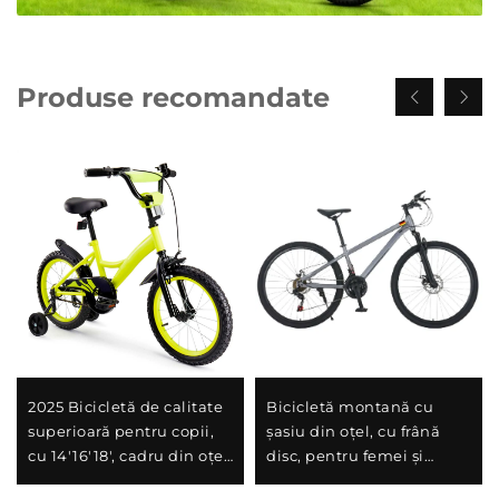
Produse recomandate
2025 Bicicletă de calitate
Bicicletă montană cu
superioară pentru copii,
șasiu din oțel, cu frână
cu 14'16'18', cadru din oțel,
disc, pentru femei și
viteză unică și frână la
bărbați, cu șoc-absorbant,