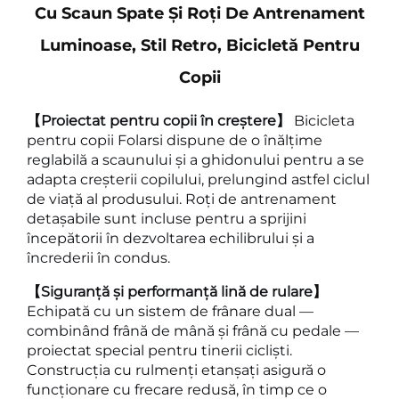
Cu Scaun Spate Și Roți De Antrenament
Luminoase, Stil Retro, Bicicletă Pentru
Copii
【Proiectat pentru copii în creștere】
Bicicleta
pentru copii Folarsi dispune de o înălțime
reglabilă a scaunului și a ghidonului pentru a se
adapta creșterii copilului, prelungind astfel ciclul
de viață al produsului. Roți de antrenament
detașabile sunt incluse pentru a sprijini
începătorii în dezvoltarea echilibrului și a
încrederii în condus.
【Siguranță și performanță lină de rulare】
Echipată cu un sistem de frânare dual —
combinând frână de mână și frână cu pedale —
proiectat special pentru tinerii cicliști.
Construcția cu rulmenți etanșați asigură o
funcționare cu frecare redusă, în timp ce o