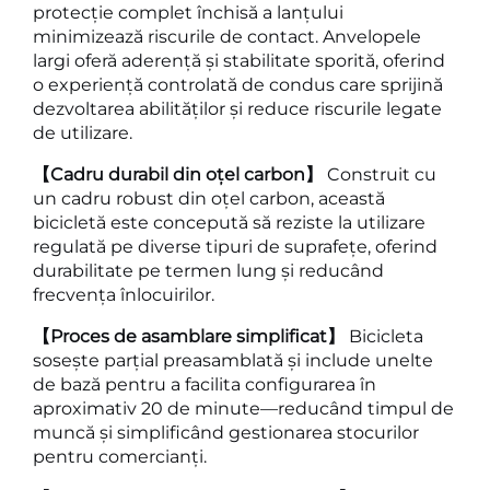
protecție complet închisă a lanțului
minimizează riscurile de contact. Anvelopele
largi oferă aderență și stabilitate sporită, oferind
o experiență controlată de condus care sprijină
dezvoltarea abilităților și reduce riscurile legate
de utilizare.
【Cadru durabil din oțel carbon】
Construit cu
un cadru robust din oțel carbon, această
bicicletă este concepută să reziste la utilizare
regulată pe diverse tipuri de suprafețe, oferind
durabilitate pe termen lung și reducând
frecvența înlocuirilor.
【Proces de asamblare simplificat】
Bicicleta
sosește parțial preasamblată și include unelte
de bază pentru a facilita configurarea în
aproximativ 20 de minute—reducând timpul de
muncă și simplificând gestionarea stocurilor
pentru comercianți.