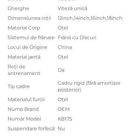
Gherghe
Viteză unică
Dimensiunea roții
12inch,14inch,16inch,18inch
Material Corp
Oțel
Sistemul de frânare
Frână cu Discuri
Locul de Origine
China
Material jantă
Oțel
Roți de
Da
antrenament
Cadru rigid (fără amortizor
Tip cadre
posterior)
Materialul furcii
Oțel
Nume Brand
OEM
Număr Model
KB175
Suspendare forfecă
Nu