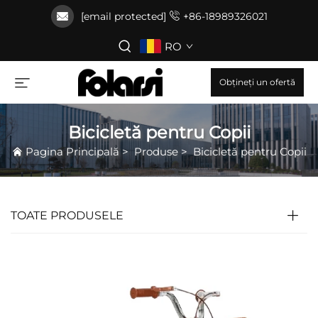
[email protected]
+86-18989326021
RO
Obțineți un ofertă
Bicicletă pentru Copii
Pagina Principală
>
Produse
>
Bicicletă pentru Copii
TOATE PRODUSELE