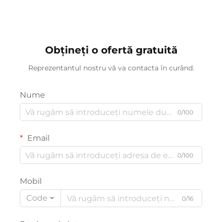
pedalierul din spate,
cu viteză variabilă, cadru
design ușor și sigur
perfect pentru cadou
pentru băieți și fete
Obțineți o ofertă gratuită
Reprezentantul nostru vă va contacta în curând.
Nume
0/100
Email
0/100
Mobil
Code
0/16