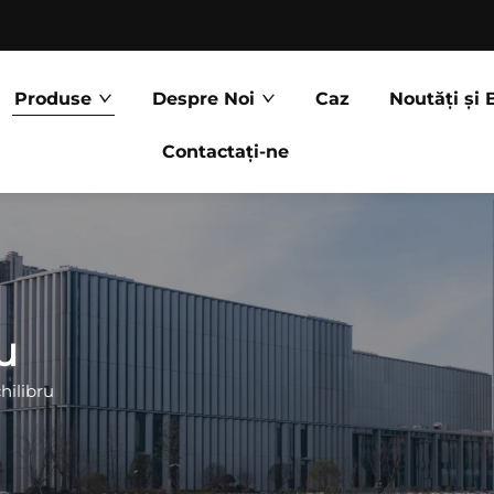
Produse
Despre Noi
Caz
Noutăți și 
Contactați-ne
u
hilibru