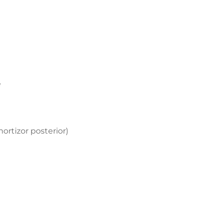
e
mortizor posterior)