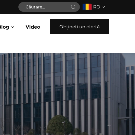
RO
Obțineți un ofertă
Blog
Video