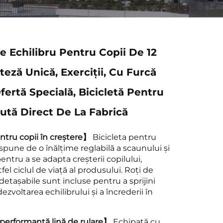
De Echilibru Pentru Copii De 12
teză Unică, Exerciții, Cu Furcă
fertă Specială, Bicicletă Pentru
ută Direct De La Fabrică
ntru copii în creștere】
Bicicleta pentru
ispune de o înălțime reglabilă a scaunului și
entru a se adapta creșterii copilului,
el ciclul de viață al produsului. Roți de
tașabile sunt incluse pentru a sprijini
dezvoltarea echilibrului și a încrederii în
 performanță lină de rulare】
Echipată cu