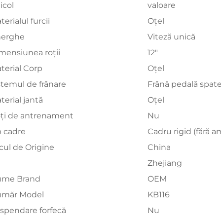
icol
valoare
terialul furcii
Oțel
erghe
Viteză unică
mensiunea roții
12"
terial Corp
Oțel
stemul de frânare
Frână pedală spat
terial jantă
Oțel
ți de antrenament
Nu
p cadre
Cadru rigid (fără a
cul de Origine
China
Zhejiang
me Brand
OEM
măr Model
KB116
spendare forfecă
Nu