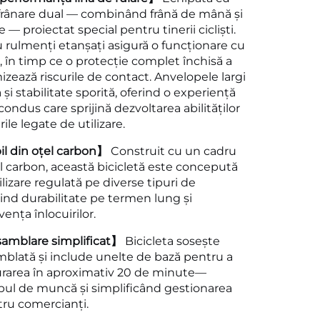
frânare dual — combinând frână de mână și
 — proiectat special pentru tinerii cicliști.
 rulmenți etanșați asigură o funcționare cu
, în timp ce o protecție complet închisă a
izează riscurile de contact. Anvelopele largi
și stabilitate sporită, oferind o experiență
condus care sprijină dezvoltarea abilităților
rile legate de utilizare.
l din oțel carbon】
Construit cu un cadru
l carbon, această bicicletă este concepută
tilizare regulată pe diverse tipuri de
rind durabilitate pe termen lung și
ența înlocuirilor.
amblare simplificat】
Bicicleta sosește
mblată și include unelte de bază pentru a
gurarea în aproximativ 20 de minute—
ul de muncă și simplificând gestionarea
tru comercianți.