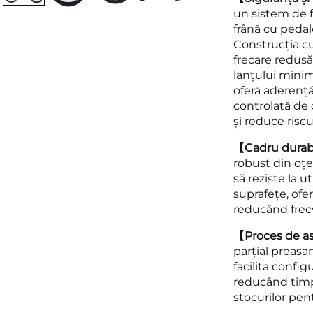
un sistem de 
frână cu pedale
Construcția cu
frecare redusă
lanțului minim
oferă aderență 
controlată de 
și reduce riscu
【Cadru durabi
robust din oțe
să reziste la u
suprafețe, ofe
reducând frecv
【Proces de as
parțial preasa
facilita confi
reducând timp
stocurilor pen