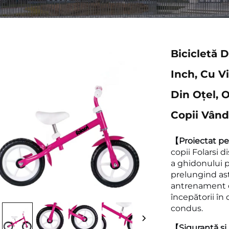
Bicicletă 
Inch, Cu Vi
Din Oțel, O
Copii Vând
【Proiectat pe
copii Folarsi d
a ghidonului p
prelungind astf
antrenament de
începătorii în 
condus.
【Siguranță și