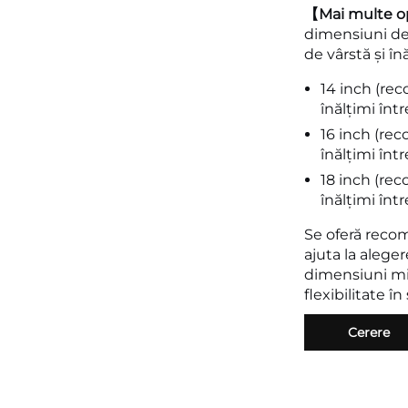
【Mai multe o
dimensiuni de 
de vârstă și în
14 inch (re
înălțimi înt
16 inch (re
înălțimi înt
18 inch (re
înălțimi înt
Se oferă reco
ajuta la alege
dimensiuni mi
flexibilitate în
Cerere