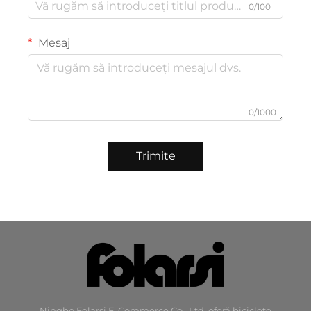
0/100
Mesaj
0/1000
Trimite
Ningbo Folarsi E-Commerce Co., Ltd. oferă biciclete