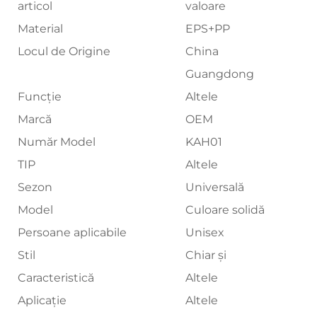
articol
valoare
Material
EPS+PP
Locul de Origine
China
Guangdong
Funcție
Altele
Marcă
OEM
Număr Model
KAH01
TIP
Altele
Sezon
Universală
Model
Culoare solidă
Persoane aplicabile
Unisex
Stil
Chiar şi
Caracteristică
Altele
Aplicație
Altele