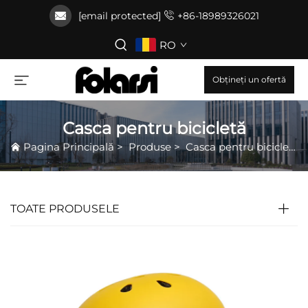
[email protected]
+86-18989326021
RO
Obțineți un ofertă
Casca pentru bicicletă
Pagina Principală
>
Produse
>
Casca pentru bicicletă
TOATE PRODUSELE