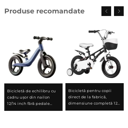
Produse recomandate
Bicicletă pentru copii
Bicicletă de echilibru cu
direct de la fabrică,
cadru ușor din nailon
dimensiune completă 12-
12/14 inch fără pedale
18 inchi, preț redus B2B
pentru copii între 1-6 ani
Vânzare în bloc