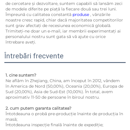
de cercetare și dezvoltare, suntem capabili să lansăm zeci 
de modele diferite pe piață la fiecare două sau trei luni. 
Împreună cu calitatea constantă 
produse 
, vânzările 
noastre cresc rapid, chiar dacă majoritatea competitorilor 
sunt grav afectați de recesiunea economică globală. 
Trimiteți-ne doar un e-mail, iar membrii experimentați ai 
personalului nostru sunt gata să vă ajute cu orice 
întrebare aveți. 
Întrebări frecvente
1. cine suntem?   
Ne aflăm în Zhejiang, China, am început în 2012, vândem 
în America de Nord (50,00%), Oceania (20,00%), Europa de 
Sud (20,00%), Asia de Sud-Est (10,00%). În total, avem 
aproximativ 11-50 de persoane în biroul nostru. 
2. cum putem garanta calitatea?   
Întotdeauna o probă pre-producție înainte de producția în 
masă; 
Întotdeauna inspecție finală înainte de expediție; 