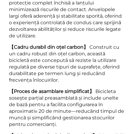
protecție complet închisă a lanțului
minimizează riscurile de contact. Anvelopele
largi oferă aderență și stabilitate sporită, oferind
o experiență controlată de condus care sprijină
dezvoltarea abilităților și reduce riscurile legate
de utilizare.
【Cadru durabil din oțel carbon】
Construit cu
un cadru robust din oțel carbon, această
bicicletă este concepută să reziste la utilizare
regulată pe diverse tipuri de suprafețe, oferind
durabilitate pe termen lung și reducând
frecvența înlocuirilor.
【Proces de asamblare simplificat】
Bicicleta
sosește parțial preasamblată și include unelte
de bază pentru a facilita configurarea în
aproximativ 20 de minute—reducând timpul de
muncă și simplificând gestionarea stocurilor
pentru comercianți.