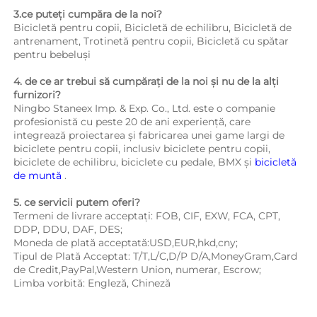
3.ce puteți cumpăra de la noi?   
Bicicletă pentru copii, Bicicletă de echilibru, Bicicletă de 
antrenament, Trotinetă pentru copii, Bicicletă cu spătar 
pentru bebeluși 
4. de ce ar trebui să cumpărați de la noi și nu de la alți 
furnizori?   
Ningbo Staneex Imp. & Exp. Co., Ltd. este o companie 
profesionistă cu peste 20 de ani experiență, care 
integrează proiectarea și fabricarea unei game largi de 
biciclete pentru copii, inclusiv biciclete pentru copii, 
biciclete de echilibru, biciclete cu pedale, BMX și 
bicicletă 
de muntă 
.
5. ce servicii putem oferi?   
Termeni de livrare acceptați: FOB, CIF, EXW, FCA, CPT, 
DDP, DDU, DAF, DES; 
Moneda de plată acceptată:USD,EUR,hkd,cny; 
Tipul de Plată Acceptat: T/T,L/C,D/P D/A,MoneyGram,Card 
de Credit,PayPal,Western Union, numerar, Escrow; 
Limba vorbită: Engleză, Chineză   