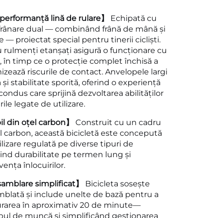
 performanță lină de rulare】
Echipată cu
frânare dual — combinând frână de mână și
 — proiectat special pentru tinerii cicliști.
 rulmenți etanșați asigură o funcționare cu
, în timp ce o protecție complet închisă a
izează riscurile de contact. Anvelopele largi
și stabilitate sporită, oferind o experiență
condus care sprijină dezvoltarea abilităților
rile legate de utilizare.
l din oțel carbon】
Construit cu un cadru
l carbon, această bicicletă este concepută
tilizare regulată pe diverse tipuri de
rind durabilitate pe termen lung și
ența înlocuirilor.
amblare simplificat】
Bicicleta sosește
mblată și include unelte de bază pentru a
gurarea în aproximativ 20 de minute—
ul de muncă și simplificând gestionarea