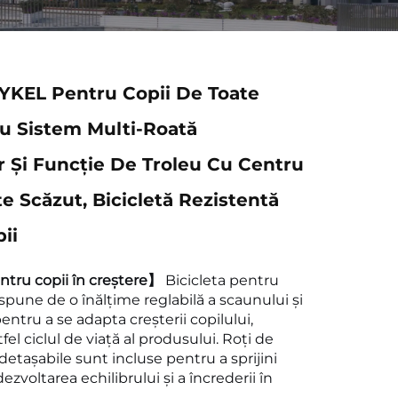
CYKEL Pentru Copii De Toate
Cu Sistem Multi-Roată
or Și Funcție De Troleu Cu Centru
e Scăzut, Bicicletă Rezistentă
ii
ntru copii în creștere】
Bicicleta pentru
ispune de o înălțime reglabilă a scaunului și
entru a se adapta creșterii copilului,
el ciclul de viață al produsului. Roți de
tașabile sunt incluse pentru a sprijini
dezvoltarea echilibrului și a încrederii în