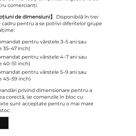
tru comercianți.
pțiuni de dimensiuni】
Disponibilă în trei
cadru pentru a se potrivi diferitelor grupe
ălțime:
comandat pentru vârstele 3–5 ani sau
re 35–47 inch)
comandat pentru vârstele 4–7 ani sau
re 40–51 inch)
comandat pentru vârstele 5–9 ani sau
re 45–59 inch)
mandări privind dimensionare pentru a
rea corectă, iar comenzile în bloc cu
xte sunt acceptate pentru o mai mare
 stoc.