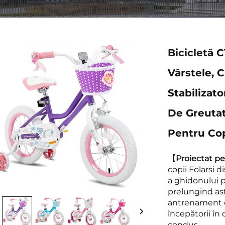
Bicicletă 
Vârstele, 
Stabilizat
De Greutat
Pentru Cop
【Proiectat pe
copii Folarsi d
a ghidonului p
prelungind astf
antrenament de
începătorii în 
condus.