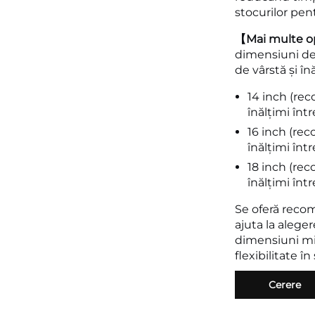
stocurilor pen
【Mai multe o
dimensiuni de 
de vârstă și în
14 inch (re
înălțimi înt
16 inch (re
înălțimi înt
18 inch (re
înălțimi înt
Se oferă reco
ajuta la alege
dimensiuni mi
flexibilitate în
Cerere