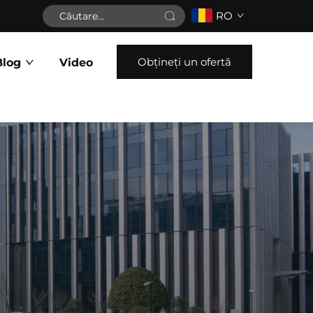
RO
Obțineți un ofertă
Blog
Video