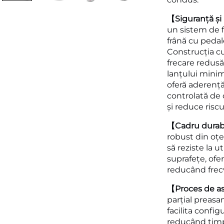
【Siguranță și
un sistem de 
frână cu pedale
Construcția cu
frecare redusă
lanțului minim
oferă aderență 
controlată de 
și reduce riscu
【Cadru durabi
robust din oțe
să reziste la u
suprafețe, ofe
reducând frecv
【Proces de as
parțial preasa
facilita confi
reducând timp