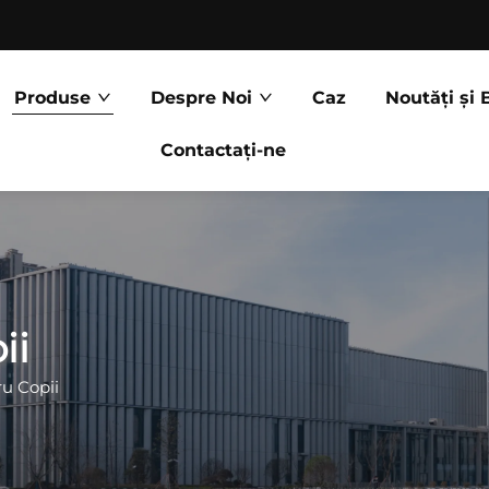
Produse
Despre Noi
Caz
Noutăți și 
Contactați-ne
ii
ru Copii