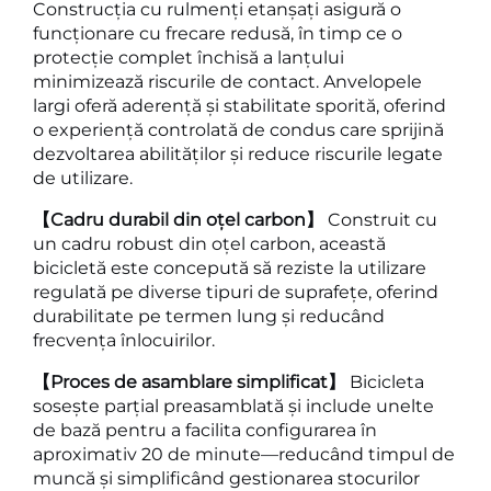
Construcția cu rulmenți etanșați asigură o
funcționare cu frecare redusă, în timp ce o
protecție complet închisă a lanțului
minimizează riscurile de contact. Anvelopele
largi oferă aderență și stabilitate sporită, oferind
o experiență controlată de condus care sprijină
dezvoltarea abilităților și reduce riscurile legate
de utilizare.
【Cadru durabil din oțel carbon】
Construit cu
un cadru robust din oțel carbon, această
bicicletă este concepută să reziste la utilizare
regulată pe diverse tipuri de suprafețe, oferind
durabilitate pe termen lung și reducând
frecvența înlocuirilor.
【Proces de asamblare simplificat】
Bicicleta
sosește parțial preasamblată și include unelte
de bază pentru a facilita configurarea în
aproximativ 20 de minute—reducând timpul de
muncă și simplificând gestionarea stocurilor