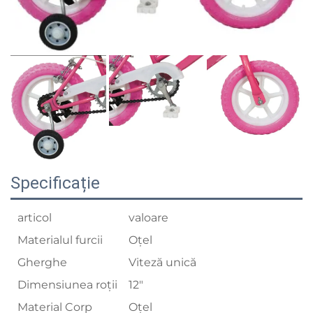
Specificație
articol
valoare
Materialul furcii
Oțel
Gherghe
Viteză unică
Dimensiunea roții
12"
Material Corp
Oțel