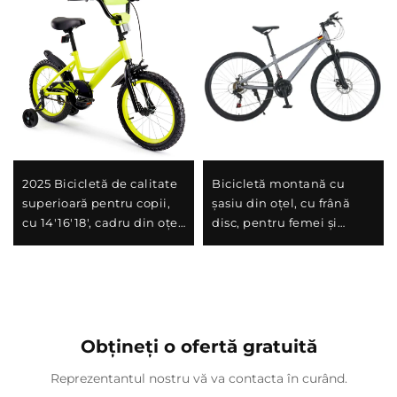
2025 Bicicletă de calitate
Bicicletă montană cu
superioară pentru copii,
șasiu din oțel, cu frână
cu 14'16'18', cadru din oțel,
disc, pentru femei și
viteză unică și frână la
bărbați, cu șoc-absorbant,
pedalierul din spate,
cu viteză variabilă, cadru
design ușor și sigur
perfect pentru cadou
pentru băieți și fete
Obțineți o ofertă gratuită
Reprezentantul nostru vă va contacta în curând.