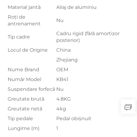
Material jantă
Aliaj de aluminiu
Roți de
Nu
antrenament
Cadru rigid (fără amortizor
Tip cadre
posterior)
Locul de Origine
China
Zhejiang
Nume Brand
OEM
Număr Model
KB41
Suspendare forfecă
Nu
Greutate brută
4.8KG
Greutate netă
4kg
Tip pedale
Pedal obișnuit
Lungime (m)
1