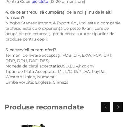
Pentru Copii 
bicicleta 
(12-20 dimensiuni) 
4. de ce ar trebui să cumpărați de la noi și nu de la alți 
furnizori?   
Ningbo Staneex Import & Export Co., Ltd. este o companie 
profesionistă cu o experiență de peste 10 ani, care se 
ocupă de proiectarea și producerea tuturor tipurilor de 
produse pentru copii. 
5. ce servicii putem oferi?   
Termeni de livrare acceptați: FOB, CIF, EXW, FCA, CPT, 
DDP, DDU, DAF, DES; 
Moneda de plată acceptată:USD,EUR,hkd,cny; 
Tipuri de Plată Acceptate: T/T, L/C, D/P D/A, PayPal, 
Western Union, Numerar; 
Limba vorbită: Engleză, Chineză   
Produse recomandate