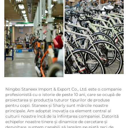
Ningbo Staneex Import & Export Co., Ltd. este o companie 
profesionistă cu o istorie de peste 10 ani, care se ocupă de 
proiectarea și producția tuturor tipurilor de produse 
pentru copii. 
Staneex și Sharly sunt mărcile noastre 
principale. Am adoptat inovația ca element central al 
culturii noastre încă de la înființarea companiei. Datorită 
echipelor noastre tinere și dinamice de cercetare și 
dezvoltare, suntem capabili să lansăm pe piață zeci de 