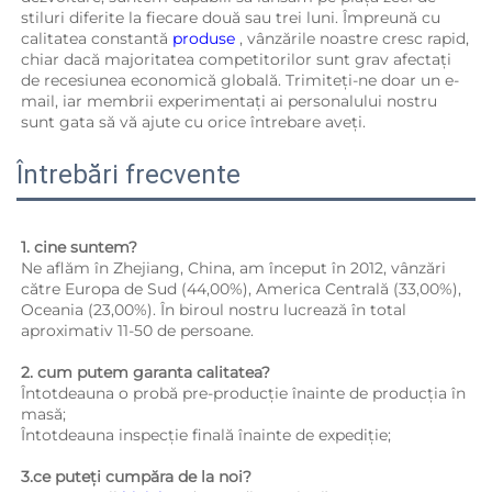
stiluri diferite la fiecare două sau trei luni. Împreună cu 
calitatea constantă 
produse 
, vânzările noastre cresc rapid, 
chiar dacă majoritatea competitorilor sunt grav afectați 
de recesiunea economică globală. Trimiteți-ne doar un e-
mail, iar membrii experimentați ai personalului nostru 
sunt gata să vă ajute cu orice întrebare aveți. 
Întrebări frecvente
1. cine suntem?   
Ne aflăm în Zhejiang, China, am început în 2012, vânzări 
către Europa de Sud (44,00%), America Centrală (33,00%), 
Oceania (23,00%). În biroul nostru lucrează în total 
aproximativ 11-50 de persoane. 
2. cum putem garanta calitatea?   
Întotdeauna o probă pre-producție înainte de producția în 
masă; 
Întotdeauna inspecție finală înainte de expediție; 
3.ce puteți cumpăra de la noi?   