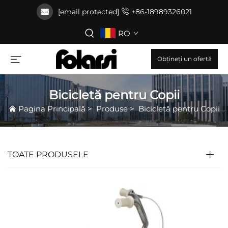
[email protected]
+86-18989326021
RO
Obțineți un ofertă
Bicicletă pentru Copii
Pagina Principală
>
Produse
>
Bicicletă pentru Copii
TOATE PRODUSELE