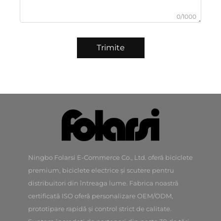
0/1000
Trimite
Ningbo Folarsi E-Commerce Co., Ltd. oferă biciclete
premium, biciclete electrice și scutere pentru
distribuitori din întreaga lume. Fabrica noastră
certificată ISO oferă personalizare OEM/ODM,
prototipare rapidă și control strict de calitate.