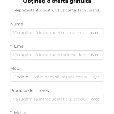
Obțineți o ofertă gratuită
Reprezentantul nostru vă va contacta în curând.
Nume
0/100
Email
0/100
Mobil
Code
0/16
Produse de interes
0/100
Mesaj