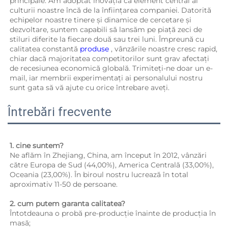
principale. Am adoptat inovația ca element central al 
culturii noastre încă de la înființarea companiei. Datorită 
echipelor noastre tinere și dinamice de cercetare și 
dezvoltare, suntem capabili să lansăm pe piață zeci de 
stiluri diferite la fiecare două sau trei luni. Împreună cu 
calitatea constantă 
produse 
, vânzările noastre cresc rapid, 
chiar dacă majoritatea competitorilor sunt grav afectați 
de recesiunea economică globală. Trimiteți-ne doar un e-
mail, iar membrii experimentați ai personalului nostru 
sunt gata să vă ajute cu orice întrebare aveți. 
Întrebări frecvente
1. cine suntem?   
Ne aflăm în Zhejiang, China, am început în 2012, vânzări 
către Europa de Sud (44,00%), America Centrală (33,00%), 
Oceania (23,00%). În biroul nostru lucrează în total 
aproximativ 11-50 de persoane. 
2. cum putem garanta calitatea?   
Întotdeauna o probă pre-producție înainte de producția în 
masă; 