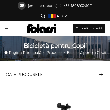
[email protected]
+86-18989326021
RO
Obțineți un ofertă
Bicicletă pentru Copii
Pagina Principală
>
Produse
>
Bicicletă pentru Copii
TOATE PRODUSELE