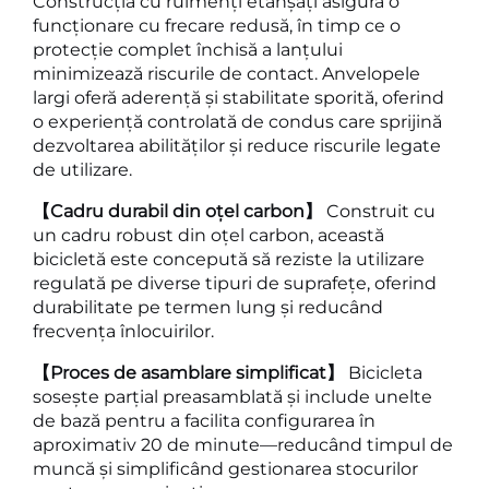
Construcția cu rulmenți etanșați asigură o
funcționare cu frecare redusă, în timp ce o
protecție complet închisă a lanțului
minimizează riscurile de contact. Anvelopele
largi oferă aderență și stabilitate sporită, oferind
o experiență controlată de condus care sprijină
dezvoltarea abilităților și reduce riscurile legate
de utilizare.
【Cadru durabil din oțel carbon】
Construit cu
un cadru robust din oțel carbon, această
bicicletă este concepută să reziste la utilizare
regulată pe diverse tipuri de suprafețe, oferind
durabilitate pe termen lung și reducând
frecvența înlocuirilor.
【Proces de asamblare simplificat】
Bicicleta
sosește parțial preasamblată și include unelte
de bază pentru a facilita configurarea în
aproximativ 20 de minute—reducând timpul de
muncă și simplificând gestionarea stocurilor