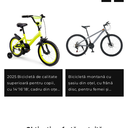
2025 Bicicletă de calitate
Bicicletă montană cu
superioară pentru copii,
șasiu din oțel, cu frână
cu 14'16'18', cadru din oțel,
disc, pentru femei și
viteză unică și frână la
bărbați, cu șoc-absorbant,
pedalierul din spate,
cu viteză variabilă, cadru
design ușor și sigur
perfect pentru cadou
pentru băieți și fete