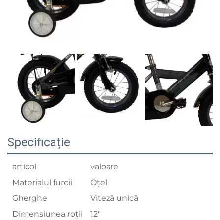
Specificație
articol
valoare
Materialul furcii
Oțel
Gherghe
Viteză unică
Dimensiunea roții
12"