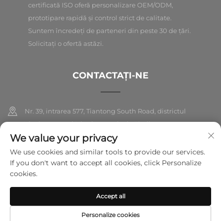
certificată ISO oferă personalizare OEM/ODM,
prototipare rapidă și control strict de calitate.
Suntem încredeți de parteneri din peste 30 de țări.
Solicitați o ofertă astăzi.
CONTACTAȚI-NE
Nr. 39, intrarea 577, Tiantong South Road, districtul
Yinzhou, orașul Ningbo, provincia Zhejiang
We value your privacy
+86-18989326021
We use cookies and similar tools to provide our services.
If you don't want to accept all cookies, click Personalize
[email protected]
cookies.
Accept all
Drepturi de autor © 2026 Ningbo Folarsi E-Commerce Co., Ltd. Toate
drepturile rezervate.
Politica de confidențialitate
Personalize cookies