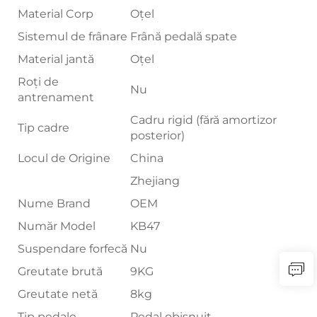
Material Corp
Oțel
Sistemul de frânare
Frână pedală spate
Material jantă
Oțel
Roți de
Nu
antrenament
Cadru rigid (fără amortizor
Tip cadre
posterior)
Locul de Origine
China
Zhejiang
Nume Brand
OEM
Număr Model
KB47
Suspendare forfecă
Nu
Greutate brută
9KG
Greutate netă
8kg
Tip pedale
Pedal obișnuit