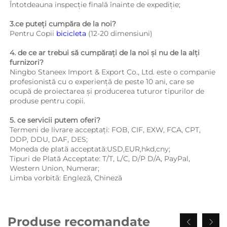
Întotdeauna inspecție finală înainte de expediție; 
3.ce puteți cumpăra de la noi?   
Pentru Copii 
bicicleta 
(12-20 dimensiuni) 
4. de ce ar trebui să cumpărați de la noi și nu de la alți 
furnizori?   
Ningbo Staneex Import & Export Co., Ltd. este o companie 
profesionistă cu o experiență de peste 10 ani, care se 
ocupă de proiectarea și producerea tuturor tipurilor de 
produse pentru copii. 
5. ce servicii putem oferi?   
Termeni de livrare acceptați: FOB, CIF, EXW, FCA, CPT, 
DDP, DDU, DAF, DES; 
Moneda de plată acceptată:USD,EUR,hkd,cny; 
Tipuri de Plată Acceptate: T/T, L/C, D/P D/A, PayPal, 
Western Union, Numerar; 
Limba vorbită: Engleză, Chineză   
Produse recomandate