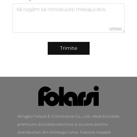
0/1000
Trimite
Ningbo Folarsi E-Commerce Co., Ltd. oferă biciclete
premium, biciclete electrice și scutere pentru
distribuitori din întreaga lume. Fabrica noastră