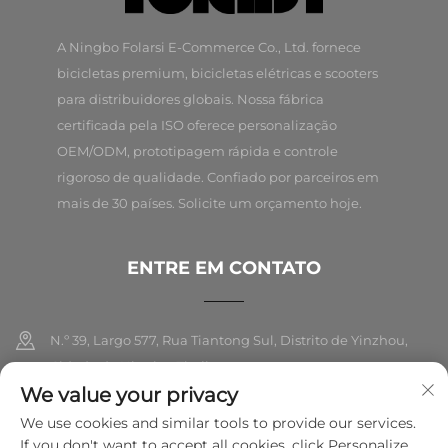
A Ningbo Folarsi E-Commerce Co., Ltd. fornece
bicicletas premium, bicicletas elétricas e scooters
para distribuidores globais. Nossa fábrica
certificada pela ISO oferece personalização
OEM/ODM, prototipagem rápida e controle
rigoroso de qualidade. Confiado por parceiros em
mais de 30 países. Solicite um orçamento hoje.
ENTRE EM CONTATO
N.º 39, Largo 577, Rua Tiantong Sul, Distrito de Yinzhou,
Cidade de Ningbo, Zhejiang
We value your privacy
+86-18989326021
We use cookies and similar tools to provide our services.
If you don't want to accept all cookies, click Personalize