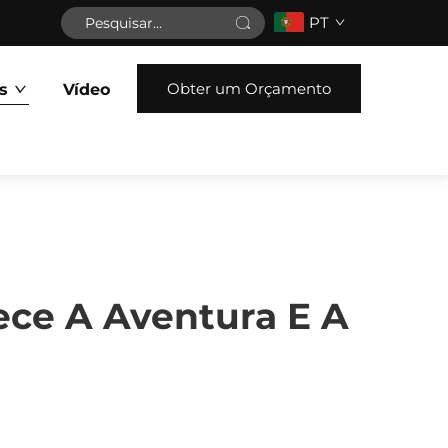
PT
Obter um Orçamento
s
Vídeo
ce A Aventura E A