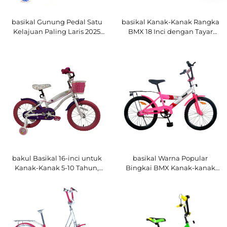
basikal Gunung Pedal Satu
basikal Kanak-Kanak Rangka
Kelajuan Paling Laris 2025
BMX 18 Inci dengan Tayar
untuk Kanak-Kanak
Pneumatik Pelbagai Warna
Berkualiti Tinggi dengan
Popular Garpu Keluli Pedal
Garpu Keluli dan Brek Cakera
Biasa
- Basikal Kanak-Kanak
Generasi Baharu
bakul Basikal 16-inci untuk
basikal Warna Popular
Kanak-Kanak 5-10 Tahun,
Bingkai BMX Kanak-kanak
Garpu Keluli, Sistem Brek
20-inci Tayar Putih Garpu
Pedal Biasa, Gaya Basikal
Keluli Pedal Biasa Gear
Kanak-Kanak
Kelajuan Tunggal Paling
Laris 2025