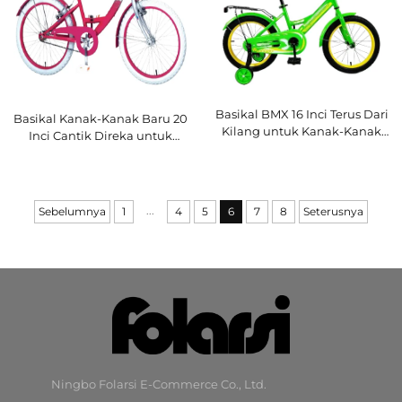
Basikal BMX 16 Inci Terus Dari
Basikal Kanak-Kanak Baru 20
Kilang untuk Kanak-Kanak
Inci Cantik Direka untuk
Tayar Udara Warna Moden
Perempuan Berusia 8 hingga
untuk Perempuan dengan
12 Tahun, Satu Kelajuan
Gear Satu Kelajuan Pedal
dalam Warna Popular
Biasa Garpu Keluli
dengan Fork Keluli
...
Sebelumnya
1
4
5
6
7
8
Seterusnya
Ningbo Folarsi E-Commerce Co., Ltd.