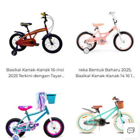
Lama, Brek Kaki, Pembawa
Kanak-Kanak dalam Warna
Belakang, Satu Kelajuan,
Moden, Garpu Keluli, Pelana
Mainan Berkaki dengan
Biasa
Pelana Biasa
Basikal Kanak-Kanak 16-inci
reka Bentuk Baharu 2025,
2025 Terkini dengan Tayar
Basikal Kanak-Kanak 14 16 18
Udara dan Rim Terpadu,
Inci Berkualiti Tinggi dengan
Garpu Keluli, Pedal Biasa,
Rim Keluli, Kelajuan Tunggal
Gear Kelajuan Tunggal
dengan Pedal Biasa dan
Brek Kaki