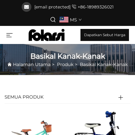
[email protected]
+86-18989326021
MS
Dapatkan Sebut Harga
Basikal Kanak-Kanak
Halaman Utama
>
Produk
>
Basikal Kanak-Kanak
SEMUA PRODUK