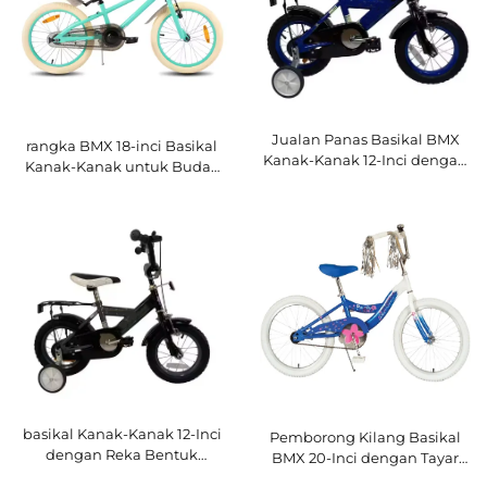
Jualan Panas Basikal BMX
rangka BMX 18-inci Basikal
Kanak-Kanak 12-Inci dengan
Kanak-Kanak untuk Budak
Rangka Keluli, Brek Kaki,
Lelaki Pelbagai Warna
Pembawa Belakang, Satu
Popular Garpu Keluli Brek
Kelajuan, Reka Bentuk
Injakan Belakang Tayar
Baharu dan Pelana Biasa
Angin Injakan Biasa
basikal Kanak-Kanak 12-Inci
Pemborong Kilang Basikal
dengan Reka Bentuk
BMX 20-Inci dengan Tayar
Baharu, Rangka Keluli Tahan
Putih, Satu Kelajuan, Basikal