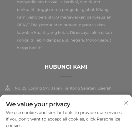
menyediakan basikal, e-basikal, dan skuter
berkualiti tinggi untuk pengedar global. Kilang
kami yang bersijil ISO menawarkan penyesuaian
OEM/ODM, pembuatan prototaip pantas, dan
kawalan kualiti yang ketat. Dipercayai oleh rakan
kongsi di lebih daripada 30 negara. Mohon sebut
harga hari ini.
HUBUNGI KAMI
No. 39, Lorong 577, Jalan Tiantong Selatan, Daerah
Yinzhou, Bandar Ningbo, Zhejiang
We value your privacy
+86-18989326021
We use cookies and similar tools to provide our services.
If you don't want to accept all cookies, click Personalize
[email protected]
cookies.