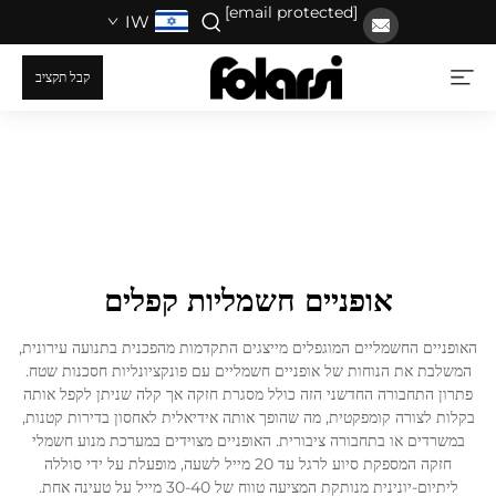
[email protected]
IW
קבל תקציב
אופניים חשמליות קפלים
האופניים החשמליים המוגפלים מייצגים התקדמות מהפכנית בתנועה עירונית,
המשלבת את הנוחות של אופניים חשמליים עם פונקציונליות חסכנות שטח.
פתרון התחבורה החדשני הזה כולל מסגרת חזקה אך קלה שניתן לקפל אותה
בקלות לצורה קומפקטית, מה שהופך אותה אידיאלית לאחסון בדירות קטנות,
במשרדים או בתחבורה ציבורית. האופניים מצוידים במערכת מנוע חשמלי
חזקה המספקת סיוע לרגל עד 20 מייל לשעה, מופעלת על ידי סוללה
ליתיום-יונינית מנותקת המציעה טווח של 30-40 מייל על טעינה אחת.