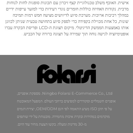
אישית. האוכף משלב טכנולוגיית קצף זיכרון עם תכונות סופגות לחות לנוחות
מרבית. נקודות האחיזה כוללות חומרים נוגדי רעידות כדי למזער עייפות ידיים
במהלך רכיבות ארוכות. מערכת סיוע לדיוושים מציעה חמש רמות תמיכה
שונות, כל אחת מכוילת בקפידה כדי לספק סיוע בתחושה טבעית שניתן לכוונן
אותו באמצעות הממשק הדיגיטלי. מיקום תצוגת ה-LCD ופריסת הבקרה עברו
אופטימיזציה לגישה נוחה תוך שמירה על תצוגה ברורה של הכביש.
Ningbo Folarsi E-Commerce Co., Ltd. מספקת אופניים,
אופניים חשמליים וסקוררים למפיצים ברחבי העולם. המפעל המאובטח
על פי תקן ISO מציע התאמה לפי דגם OEM/ODM, יצירת דגמים
מוקדמים במהירות ובקרת איכות מחמירה. מובטחת על ידי שותפים
מ-30 מדינות ומעלה. בקשו הצעת מחיר עוד היום.