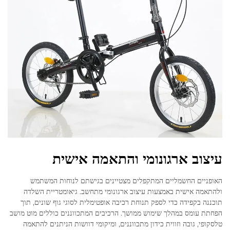
עיצוב ארגונומי והתאמה אישית
האופניים החשמליים המתקפלים מצטיינים בגישתם לנוחות המשתמש
ולהתאמה אישית באמצעות עיצוב ארגונומי מתחשב. גיאומטריית השלדה
תוכננה בקפידה כדי לספק תנוחת רכיבה אופטימלית לסוגי גוף שונים, תוך
הפחתת עומס במהלך שימוש ממושך. הרכיבים המתכווננים כוללים מוט מושב
טלסקופי, גובה וזווית כידון מתכווננים, ומיקומי דוושות הניתנים להתאמה