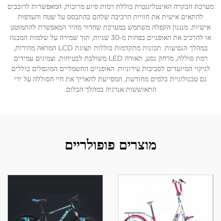
מערכת הבקרה האינטליגנטית כוללת רמות סיוע מרובות, המאפשרות לרוכבים
להתאים אישית את חוויית הרכיבה שלהם בהתבסס על שטח והעדפות
אישיות. מנגנון הקפלה משתמש במערכת שחרור מהיר המאפשרת להתמוטט
או להרכיב את האופניים בפחות מ-30 שניות, תוך שמירה על שלמות המבנה
במהלך הנסיעות. תכונות מתקדמות כוללות תצוגת LCD המראה מהירות,
רמת סוללה, מרחק נסע, תאורה LED משולבת לבטיחות, וצמיגים עמידים
לניקוי המיועדים לסביבות עירוניות. האופניים החשמליים המוגפלים כוללים
גם טכנולוגיית בלמים מחודשת, המסייעת להאריך את חיי הסוללה על ידי
התאוששות אנרגיה במהלך הבלום.
מוצרים פופולריים