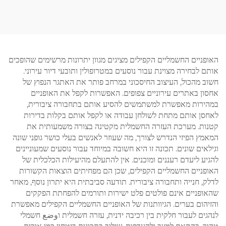
גברים ונשים, מהירות משתנה,
רגיל
אופניים מפליז, עבור סטודנטים
לרכב בחוץ
האופניים החשמליים הקפילים מציגים מגוון יתרונות מרשימים שהופכים
אותם לבחירה מצוינת עבור נוסעים במטרופולין ותובעי דיור עירוני.
חשוב מהכול, העיצוב החיסכוני במרחב פותר את האתגר הנפוץ של
אחסון באתרים עירוניים צפופים. האפשרות לקפל את האופניים
במהירות מאפשרת למשתמשים להסיע אותם בתחבורה ציבורית,
לאחסן אותם מתחת לשולחן עבודה או לקפל אותם בקלות בדירות
קטנות. מערכת העזרה החשמלית מקטינה בצורה משמעותית את
המאמץ הפיזי הנדרש לצורך, מה שעוזר לאנשים בעלי כושר גופני שונה
וגילאים שונים. תכונה זו היא חשובה במיוחד עבור נוסעים שמעוניינים
להגיע ליעדם רעננים ומוכנים. אין להתעלם מהיעילות הכלכלית של
האופניים החשמליים הקפילים, שכן הם מפחיתים הוצאות הקשורות
לדלק, חנייה ותחבורה ציבורית. תודעה סביבתית היא יתרון נוסף, מאחר
שהאופניים אינם פולטים פלט ישירות ותורמים להפחתת הפקקים
והזיהום בערים. הגיוותנות של האופניים החשמליים הקפילים מאפשרת
לנהגים לעבור חלקית בין רכיבה ידנית, עזרה חשמלית וوضع חשמלי