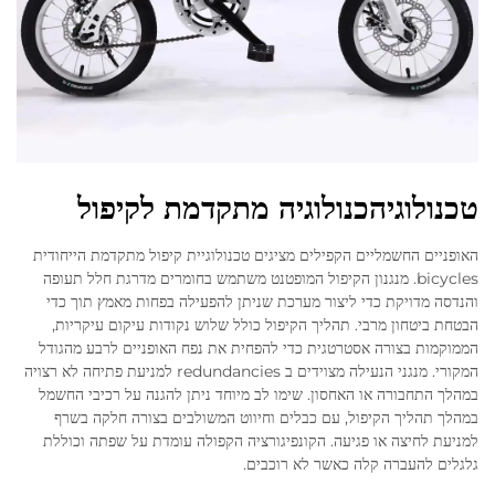
טכנולוגיהכנולוגיה מתקדמת לקיפול
האופניים החשמליים הקפילים מציגים טכנולוגיית קיפול מתקדמת הייחודית
bicycles. מנגנון הקיפול המופטנט משתמש בחומרים מדרגת חלל תעופה
והנדסה מדויקת כדי ליצור מערכת שניתן להפעילה בפחות מאמץ תוך כדי
הבטחת ביטחון מרבי. תהליך הקיפול כולל שלוש נקודות עיקום עיקריות,
הממוקמות בצורה אסטרטגית כדי להפחית את נפח האופניים לרבע מהגודל
המקורי. מנגני הנעילה מצוידים ב redundancies למניעת פתיחה לא רצויה
במהלך התחבורה או האחסון. שימו לב מיוחד ניתן להגנה על רכיבי החשמל
במהלך תהליך הקיפול, עם כבלים וחיווט המשולבים בצורה חלקה בשרף
למניעת לחיצה או פגיעה. הקונפיגורציה הקפולה עומדת על שפתה וכוללת
גלגלים להעברה קלה כאשר לא רוכבים.