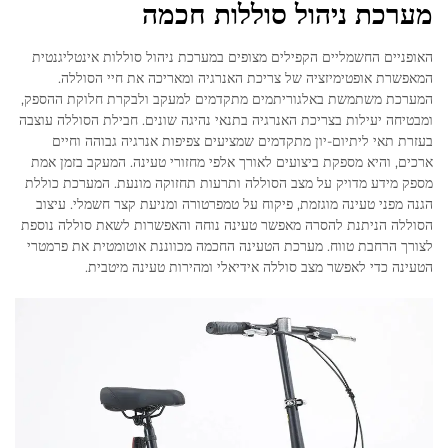
מערכת ניהול סוללות חכמה
האופניים החשמליים הקפילים מצופים במערכת ניהול סוללות אינטליגנטית
המאפשרת אופטימיזציה של צריכת האנרגיה ומאריכה את חיי הסוללה.
המערכת משתמשת באלגוריתמים מתקדמים למעקב ולבקרת חלוקת ההספק,
ומבטיחה יעילות בצריכת האנרגיה בתנאי נהיגה שונים. חבילת הסוללה עוצבה
בעזרת תאי ליתיום-יון מתקדמים שמציעים צפיפות אנרגיה גבוהה וחיים
ארכים, והיא מספקת ביצועים לאורך אלפי מחזורי טעינה. המעקב בזמן אמת
מספק מידע מדויק על מצב הסוללה ותרעות תחזוקה מונעת. המערכת כוללת
הגנה מפני טעינה מוגזמת, פיקוח על טמפרטורה ומניעת קצר חשמלי. עיצוב
הסוללה הניתנת להסרה מאפשר טעינה נוחה והאפשרות לשאת סוללה נוספת
לצורך הרחבת טווח. מערכת הטעינה החכמה מכווננת אוטומטית את פרמטרי
הטעינה כדי לאפשר מצב סוללה אידיאלי ומהירות טעינה מיטבית.