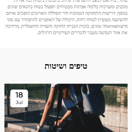
טהור, בהתאם למצב ולהעדפות. שילוב בתכונות ביטחון כמו אורות
מובנים ומערכות בלימה אמינות מבטיחים תפעול בטוח בתנאים שונים.
בנוסף, דרישות התחזוקה הנמוכות וחיי הסוללה הארוכים הופכים אותם
להשקעה מעשית לטווח רחוק. היכולת של האופניים להתמודד עם סוגי
מישterrainה שונים, בזכות הבנייה החזקה והעזרה החשמלית, מרחיבה
את אזור הנסיעה מעבר להגדרים העירוניים הרגילים.
טיפים ושיטות
18
Jul