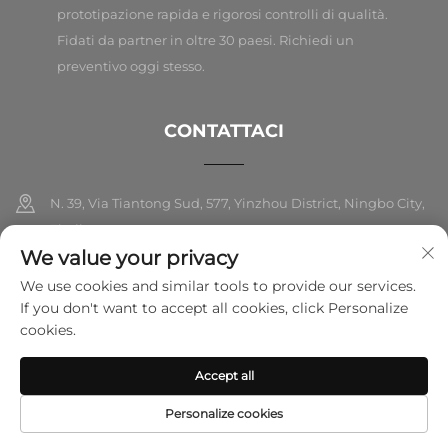
prototipazione rapida e rigorosi controlli di qualità.
Fidati da partner in oltre 30 paesi. Richiedi un
preventivo oggi stesso.
CONTATTACI
N. 39, Via Tiantong Sud, 577, Yinzhou District, Ningbo City,
Zhejiang
We value your privacy
+86-18989326021
We use cookies and similar tools to provide our services.
If you don't want to accept all cookies, click Personalize
[email protected]
cookies.
Accept all
Copyright © 2026 Ningbo Folarsi E-Commerce Co., Ltd. Tutti i diritti
riservati.
Informativa sulla privacy
Personalize cookies
HOMEPAGE
PRODOTTI
E-MAIL
TEL