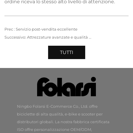
ordine riceva lo stesso alto livello di attenzione.
Prec :
Servizio post-vendita eccellente
Successivo:
Attrezzature avanzate e qualità affidabile
TUTTI
Ningbo Folarsi E-Commerce Co., Ltd. offre
biciclette di alta qualità, e-bike e scooter per
distributori globali. La nostra fabbrica certificata
ISO offre personalizzazione OEM/ODM,