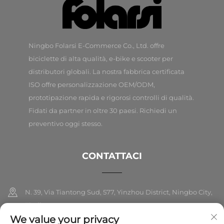
Ningbo Folarsi E-Commerce Co., Ltd. offre
biciclette di alta qualità, e-bike e scooter per
distributori globali. La nostra fabbrica certificata
ISO offre personalizzazione OEM/ODM,
prototipazione rapida e rigorosi controlli di qualità.
Fidati da partner in oltre 30 paesi. Richiedi un
preventivo oggi stesso.
CONTATTACI
N. 39, Via Tiantong Sud, 577, Yinzhou District, Ningbo City,
Zhejiang
We value your privacy