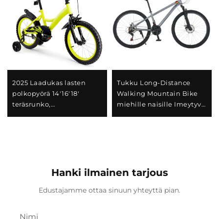
2025 Laadukas lasten
Tukku Long-Distance
polkopyörä 14'16'18'
Walking Mountain Bike
teräsrunko,
miehille naisille Imeytyvä
yksivaihteinen ja
jousipyörä muuttuvalla
takajarru jalkapetallilla,
nopeudella teräksisellä
helppo ja turvallinen
haarukalla Täydellinen
suunnittelu poikille ja
lahja
tytöille
Hanki ilmainen tarjous
Edustajamme ottaa sinuun yhteyttä pian.
Nimi