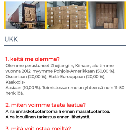
UKK
1. keitä me olemme?   
Olemme perustuneet Zhejiangiin, Kiinaan, aloitimme 
vuonna 2012, myymme Pohjois-Amerikkaan (50,00 %), 
Oseaniaan (20,00 %), Etelä-Eurooppaan (20,00 %), 
Kaakkois- 
Aasiaan (10,00 %). Toimistossamme on yhteensä noin 11–50 
henkilöä. 
2. miten voimme taata 
laatua? 
Aina ennakkotuotantomalli ennen massatuotantoa. 
Aina lopullinen tarkastus ennen lähetystä. 
3. mitä voit ostaa meiltä?   