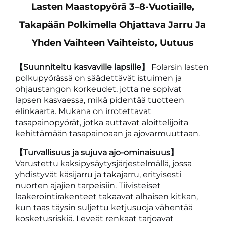
Lasten Maastopyörä 3–8-Vuotiaille,
Takapään Polkimella Ohjattava Jarru Ja
Yhden Vaihteen Vaihteisto, Uutuus
【Suunniteltu kasvaville lapsille】
Folarsin lasten
polkupyörässä on säädettävät istuimen ja
ohjaustangon korkeudet, jotta ne sopivat
lapsen kasvaessa, mikä pidentää tuotteen
elinkaarta. Mukana on irrotettavat
tasapainopyörät, jotka auttavat aloittelijoita
kehittämään tasapainoaan ja ajovarmuuttaan.
【Turvallisuus ja sujuva ajo-ominaisuus】
Varustettu kaksipysäytysjärjestelmällä, jossa
yhdistyvät käsijarru ja takajarru, erityisesti
nuorten ajajien tarpeisiin. Tiivisteiset
laakerointirakenteet takaavat alhaisen kitkan,
kun taas täysin suljettu ketjusuoja vähentää
kosketusriskiä. Leveät renkaat tarjoavat