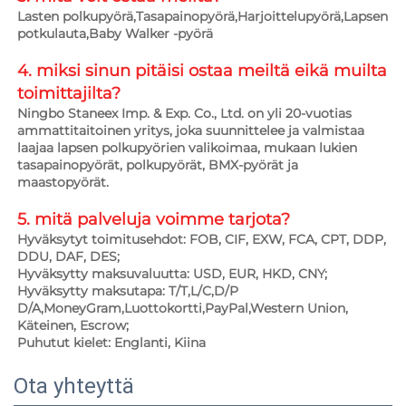
Lasten polkupyörä,Tasapainopyörä,Harjoittelupyörä,Lapsen 
potkulauta,Baby Walker -pyörä 
4. miksi sinun pitäisi ostaa meiltä eikä muilta 
toimittajilta?   
Ningbo Staneex Imp. & Exp. Co., Ltd. on yli 20-vuotias 
ammattitaitoinen yritys, joka suunnittelee ja valmistaa 
laajaa lapsen polkupyörien valikoimaa, mukaan lukien 
tasapainopyörät, polkupyörät, BMX-pyörät ja 
maastopyörät. 
5. mitä palveluja voimme tarjota?   
Hyväksytyt toimitusehdot: FOB, CIF, EXW, FCA, CPT, DDP, 
DDU, DAF, DES; 
Hyväksytty maksuvaluutta: USD, EUR, HKD, CNY; 
Hyväksytty maksutapa: T/T,L/C,D/P 
D/A,MoneyGram,Luottokortti,PayPal,Western Union, 
Käteinen, Escrow;   
Puhutut kielet: Englanti, Kiina   
Ota yhteyttä