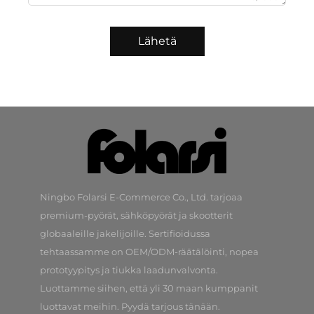
Lähetä
Ningbo Folarsi E-Commerce Co., Ltd. tarjoaa
premium-pyörät, sähköpyörät ja skootterit
globaaleille jakelijoille. Sertifioidussa
tehtaassamme on OEM/ODM-räätälöinti, nopea
prototyypitys ja tiukka laadunvalvonta.
Luottamme siihen, että yli 30 maan kumppanit
luottavat meihin. Pyydä tarjous tänään.