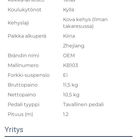
Koulukytönot
Kyllä
Kova kehys (Ilman
Kehyslaji
takaresussa)
Paikka alkuperä
Kiina
Zhejiang
Brändin nimi
OEM
Mallinumero
KB103
Forkki-suspensio
Ei
Bruttopaino
11,5 kg
Nettopaino
10,5 kg
Pedali tyyppi
Tavallinen pedali
Pituus (m)
1.2
Yritys