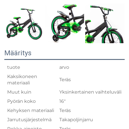
Määritys
tuote
arvo
Kaksikoneen
Teräs
materiaali
Muut kuin
Yksinkertainen vaihteluväli
Pyörän koko
16"
Kehyksen materiaali
Teräs
Jarrutusjärjestelmä
Takapoljinjarru
Rekka-aineisto
Teräs