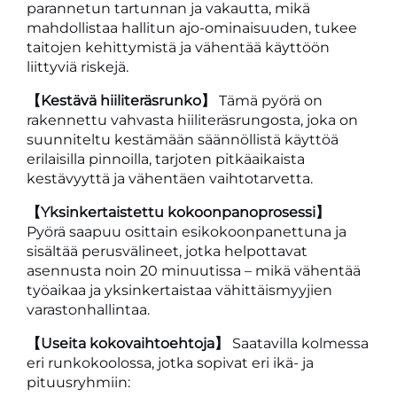
parannetun tartunnan ja vakautta, mikä
mahdollistaa hallitun ajo-ominaisuuden, tukee
taitojen kehittymistä ja vähentää käyttöön
liittyviä riskejä.
【Kestävä hiiliteräsrunko】
Tämä pyörä on
rakennettu vahvasta hiiliteräsrungosta, joka on
suunniteltu kestämään säännöllistä käyttöä
erilaisilla pinnoilla, tarjoten pitkäaikaista
kestävyyttä ja vähentäen vaihtotarvetta.
【Yksinkertaistettu kokoonpanoprosessi】
Pyörä saapuu osittain esikokoonpanettuna ja
sisältää perusvälineet, jotka helpottavat
asennusta noin 20 minuutissa – mikä vähentää
työaikaa ja yksinkertaistaa vähittäismyyjien
varastonhallintaa.
【Useita kokovaihtoehtoja】
Saatavilla kolmessa
eri runkokoolossa, jotka sopivat eri ikä- ja
pituusryhmiin: