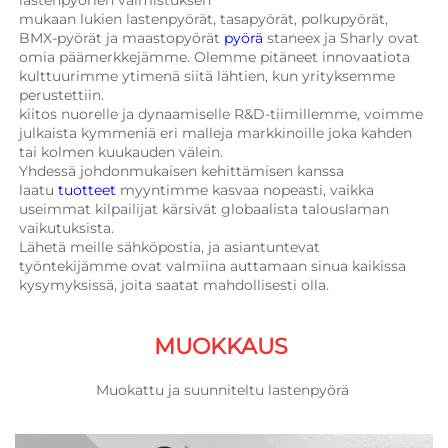
lastenpyörien valmistuksen 
mukaan lukien lastenpyörät, tasapyörät, polkupyörät, 
BMX-pyörät ja maastopyörät 
pyörä 
staneex ja Sharly ovat 
omia päämerkkejämme. Olemme pitäneet innovaatiota 
kulttuurimme ytimenä siitä lähtien, kun yrityksemme 
perustettiin. 
kiitos nuorelle ja dynaamiselle R&D-tiimillemme, voimme 
julkaista kymmeniä eri malleja markkinoille joka kahden 
tai kolmen kuukauden välein. 
Yhdessä johdonmukaisen kehittämisen kanssa 
laatu 
tuotteet 
myyntimme kasvaa nopeasti, vaikka 
useimmat kilpailijat kärsivät globaalista talouslaman 
vaikutuksista. 
Lähetä meille sähköpostia, ja asiantuntevat 
työntekijämme ovat valmiina auttamaan sinua kaikissa 
kysymyksissä, joita saatat mahdollisesti olla. 
MUOKKAUS 
Muokattu ja suunniteltu lastenpyörä 