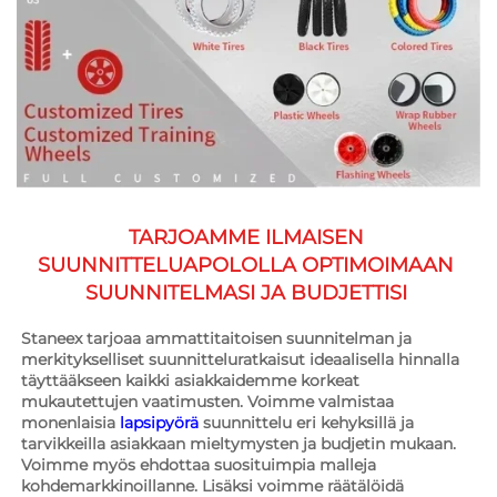
TARJOAMME ILMAISEN 
SUUNNITTELUAPOLOLLA OPTIMOIMAAN 
SUUNNITELMASI JA BUDJETTISI 
Staneex tarjoaa ammattitaitoisen suunnitelman ja 
merkitykselliset suunnitteluratkaisut ideaalisella hinnalla 
täyttääkseen kaikki asiakkaidemme korkeat 
mukautettujen vaatimusten. Voimme valmistaa 
monenlaisia 
lapsipyörä 
suunnittelu eri kehyksillä ja 
tarvikkeilla asiakkaan mieltymysten ja budjetin mukaan. 
Voimme myös ehdottaa suosituimpia malleja 
kohdemarkkinoillanne. Lisäksi voimme räätälöidä 