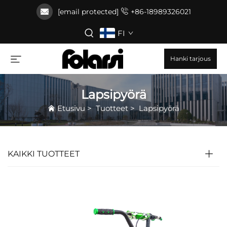
[email protected]
+86-18989326021
FI
Hanki tarjous
Lapsipyörä
Etusivu
>
Tuotteet
>
Lapsipyörä
KAIKKI TUOTTEET