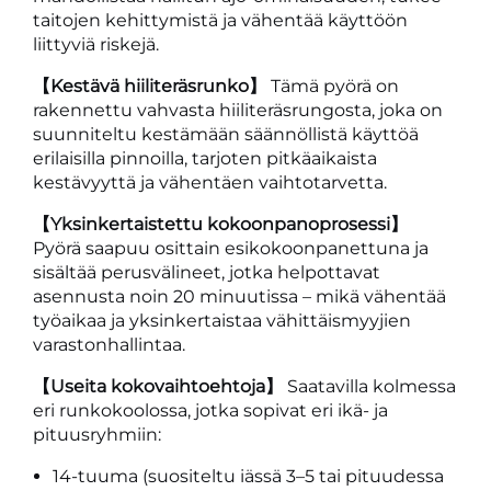
taitojen kehittymistä ja vähentää käyttöön
liittyviä riskejä.
【Kestävä hiiliteräsrunko】
Tämä pyörä on
rakennettu vahvasta hiiliteräsrungosta, joka on
suunniteltu kestämään säännöllistä käyttöä
erilaisilla pinnoilla, tarjoten pitkäaikaista
kestävyyttä ja vähentäen vaihtotarvetta.
【Yksinkertaistettu kokoonpanoprosessi】
Pyörä saapuu osittain esikokoonpanettuna ja
sisältää perusvälineet, jotka helpottavat
asennusta noin 20 minuutissa – mikä vähentää
työaikaa ja yksinkertaistaa vähittäismyyjien
varastonhallintaa.
【Useita kokovaihtoehtoja】
Saatavilla kolmessa
eri runkokoolossa, jotka sopivat eri ikä- ja
pituusryhmiin:
14-tuuma (suositeltu iässä 3–5 tai pituudessa