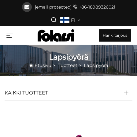
[email protected]
+86-18989326021
FI
Hanki tarjous
Lapsipyörä
Etusivu
>
Tuotteet
>
Lapsipyörä
KAIKKI TUOTTEET