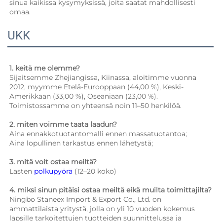
sinua kaikissa kysymyksissä, joita saatat mahdollisesti 
omaa. 
UKK
1. keitä me olemme?   
Sijaitsemme Zhejiangissa, Kiinassa, aloitimme vuonna 
2012, myymme Etelä-Eurooppaan (44,00 %), Keski-
Amerikkaan (33,00 %), Oseaniaan (23,00 %). 
Toimistossamme on yhteensä noin 11–50 henkilöä. 
2. miten voimme taata laadun?   
Aina ennakkotuotantomalli ennen massatuotantoa;   
Aina lopullinen tarkastus ennen lähetystä;   
3. mitä voit ostaa meiltä?   
Lasten 
polkupyörä 
(12–20 koko) 
4. miksi sinun pitäisi ostaa meiltä eikä muilta toimittajilta?   
Ningbo Staneex Import & Export Co., Ltd. on 
ammattilaista yritystä, jolla on yli 10 vuoden kokemus 
lapsille tarkoitettujen tuotteiden suunnittelussa ja 