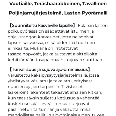
Vuotiaille, Teräshaarakkeinen, Tavallinen
Poljinjarrujärjestelmä, Lasten Pyörämalli
【Suunniteltu kasvaville lapsille】
Folarsin lasten
polkupyörässä on säädettävät istuimen ja
ohjaustangon korkeudet, jotta ne sopivat
lapsen kasvaessa, mikä pidentää tuotteen
elinkaarta. Mukana on irrotettavat
tasapainopyörät, jotka auttavat aloittelijoita
kehittämään tasapainoaan ja ajovarmuuttaan.
【Turvallisuus ja sujuva ajo-ominaisuus】
Varustettu kaksipysäytysjärjestelmällä, jossa
yhdistyvät käsijarru ja takajarru, erityisesti
nuorten ajajien tarpeisiin. Tiivisteiset
laakerointirakenteet takaavat alhaisen kitkan,
kun taas täysin suljettu ketjusuoja vähentää
kosketusriskiä. Leveät renkaat tarjoavat
parannetun tartunnan ja vakautta, mikä
mahdollistaa hallitun ajo-ominaisuuden, tukee