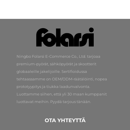
Ningbo Folarsi E-Commerce Co., Ltd. tarjoaa
premium-pyörät, sähköpyörät ja skootterit
globaaleille jakelijoille. Sertifioidussa
tehtaassamme on OEM/ODM-räätälöinti, nopea
prototyypitys ja tiukka laadunvalvonta.
Luottamme siihen, että yli 30 maan kumppanit
luottavat meihin. Pyydä tarjous tänään.
OTA YHTEYTTÄ