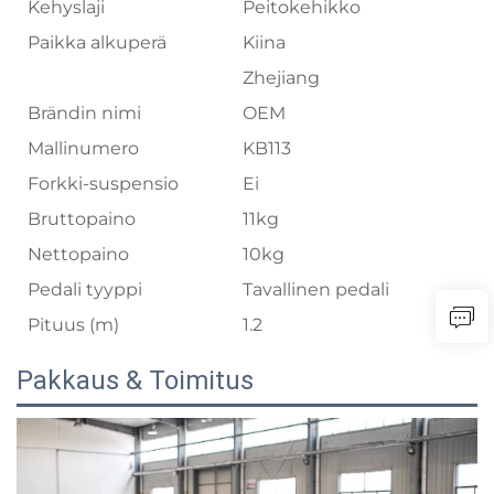
Kehyslaji
Peitokehikko
Paikka alkuperä
Kiina
Zhejiang
Brändin nimi
OEM
Mallinumero
KB113
Forkki-suspensio
Ei
Bruttopaino
11kg
Nettopaino
10kg
Pedali tyyppi
Tavallinen pedali
Pituus (m)
1.2
Pakkaus & Toimitus