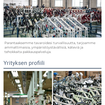
Parantaaksemme tavaroidesi turvallisuutta, tarjoamme 
ammattimaisia, ympäristöystävällisiä, käteviä ja 
tehokkaita pakkauspalveluja.   
Yrityksen profiili