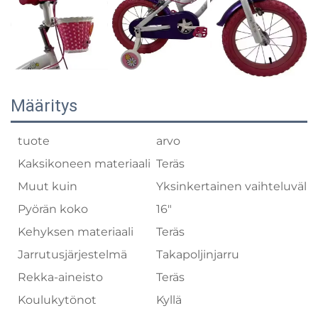
Määritys
tuote
arvo
Kaksikoneen materiaali
Teräs
Muut kuin
Yksinkertainen vaihteluväli
Pyörän koko
16"
Kehyksen materiaali
Teräs
Jarrutusjärjestelmä
Takapoljinjarru
Rekka-aineisto
Teräs
Koulukytönot
Kyllä