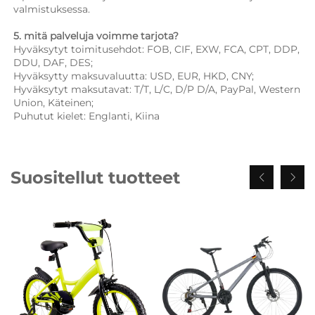
valmistuksessa. 
5. mitä palveluja voimme tarjota?   
Hyväksytyt toimitusehdot: FOB, CIF, EXW, FCA, CPT, DDP, 
DDU, DAF, DES; 
Hyväksytty maksuvaluutta: USD, EUR, HKD, CNY; 
Hyväksytyt maksutavat: T/T, L/C, D/P D/A, PayPal, Western 
Union, Käteinen; 
Puhutut kielet: Englanti, Kiina   
Suositellut tuotteet