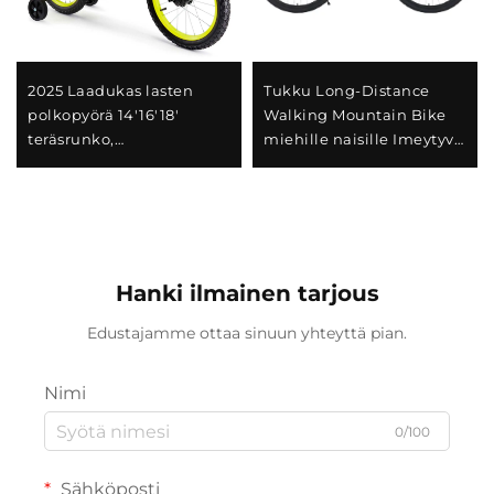
2025 Laadukas lasten
Tukku Long-Distance
polkopyörä 14'16'18'
Walking Mountain Bike
teräsrunko,
miehille naisille Imeytyvä
yksivaihteinen ja
jousipyörä muuttuvalla
takajarru jalkapetallilla,
nopeudella teräksisellä
helppo ja turvallinen
haarukalla Täydellinen
suunnittelu poikille ja
lahja
tytöille
Hanki ilmainen tarjous
Edustajamme ottaa sinuun yhteyttä pian.
Nimi
0/100
Sähköposti