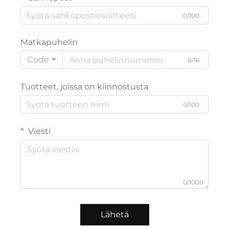
0/100
Matkapuhelin
Code
0/16
Tuotteet, joissa on kiinnostusta
0/100
Viesti
0/1000
Lähetä