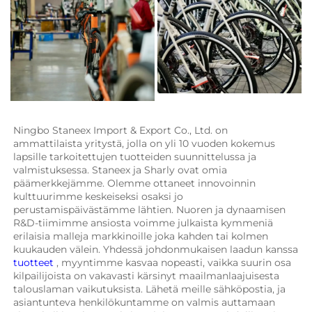
Ningbo Staneex Import & Export Co., Ltd. on 
ammattilaista yritystä, jolla on yli 10 vuoden kokemus 
lapsille tarkoitettujen tuotteiden suunnittelussa ja 
valmistuksessa. 
Staneex ja Sharly ovat omia 
päämerkkejämme. Olemme ottaneet innovoinnin 
kulttuurimme keskeiseksi osaksi jo 
perustamispäivästämme lähtien. Nuoren ja dynaamisen 
R&D-tiimimme ansiosta voimme julkaista kymmeniä 
erilaisia malleja markkinoille joka kahden tai kolmen 
kuukauden välein. Yhdessä johdonmukaisen laadun kanssa 
tuotteet 
, myyntimme kasvaa nopeasti, vaikka suurin osa 
kilpailijoista on vakavasti kärsinyt maailmanlaajuisesta 
talouslaman vaikutuksista. Lähetä meille sähköpostia, ja 
asiantunteva henkilökuntamme on valmis auttamaan 