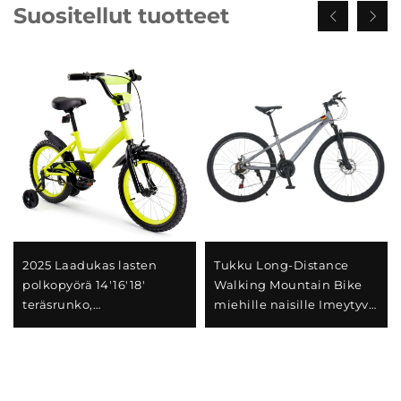
Suositellut tuotteet
2025 Laadukas lasten
Tukku Long-Distance
polkopyörä 14'16'18'
Walking Mountain Bike
teräsrunko,
miehille naisille Imeytyvä
yksivaihteinen ja
jousipyörä muuttuvalla
takajarru jalkapetallilla,
nopeudella teräksisellä
helppo ja turvallinen
haarukalla Täydellinen
suunnittelu poikille ja
lahja