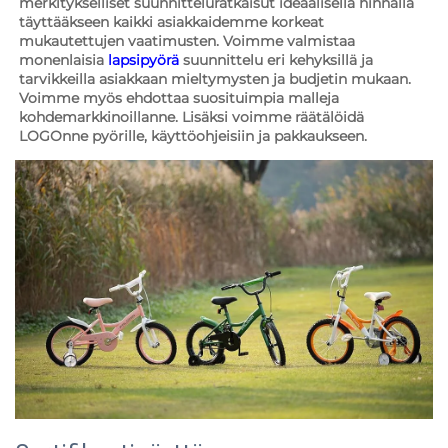
merkitykselliset suunnitteluratkaisut ideaalisella hinnalla 
täyttääkseen kaikki asiakkaidemme korkeat 
mukautettujen vaatimusten. Voimme valmistaa 
monenlaisia 
lapsipyörä 
suunnittelu eri kehyksillä ja 
tarvikkeilla asiakkaan mieltymysten ja budjetin mukaan. 
Voimme myös ehdottaa suosituimpia malleja 
kohdemarkkinoillanne. Lisäksi voimme räätälöidä 
LOGOnne pyörille, käyttöohjeisiin ja pakkaukseen. 