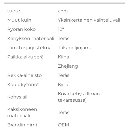
tuote
arvo
Muut kuin
Yksinkertainen vaihteluväli
Pyörän koko
12"
Kehyksen materiaali
Teräs
Jarrutusjärjestelmä
Takapoljinjarru
Paikka alkuperä
Kiina
Zhejiang
Rekka-aineisto
Teräs
Koulukytönot
Kyllä
Kova kehys (Ilman
Kehyslaji
takaresussa)
Kaksikoneen
Teräs
materiaali
Brändin nimi
OEM