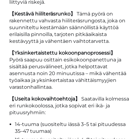
liittyviä riskejä.
【Kestävä hiiliteräsrunko】
Tämä pyörä on
rakennettu vahvasta hiiliteräsrungosta, joka on
suunniteltu kestämään säännöllistä käyttöä
erilaisilla pinnoilla, tarjoten pitkäaikaista
kestävyyttä ja vähentäen vaihtotarvetta.
【Yksinkertaistettu kokoonpanoprosessi】
Pyörä saapuu osittain esikokoonpanettuna ja
sisältää perusvälineet, jotka helpottavat
asennusta noin 20 minuutissa – mikä vähentää
työaikaa ja yksinkertaistaa vähittäismyyjien
varastonhallintaa.
【Useita kokovaihtoehtoja】
Saatavilla kolmessa
eri runkokoolossa, jotka sopivat eri ikä- ja
pituusryhmiin:
14-tuuma (suositeltu iässä 3–5 tai pituudessa
35–47 tuumaa)