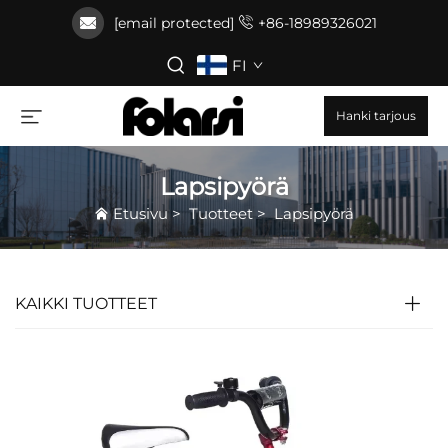
[email protected]
+86-18989326021
FI
Hanki tarjous
Lapsipyörä
Etusivu
>
Tuotteet
>
Lapsipyörä
KAIKKI TUOTTEET