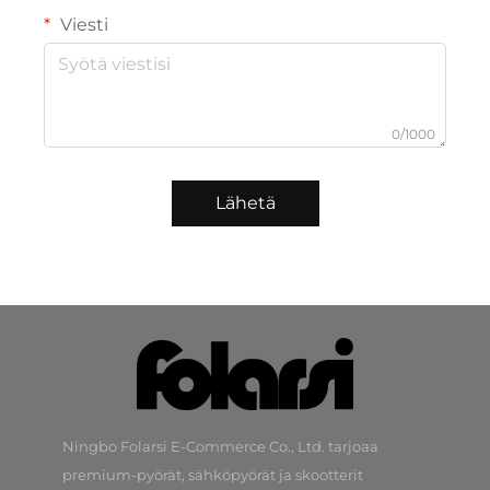
Viesti
0/1000
Lähetä
Ningbo Folarsi E-Commerce Co., Ltd. tarjoaa
premium-pyörät, sähköpyörät ja skootterit