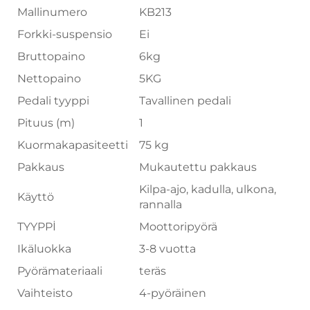
Mallinumero
KB213
Forkki-suspensio
Ei
Bruttopaino
6kg
Nettopaino
5KG
Pedali tyyppi
Tavallinen pedali
Pituus (m)
1
Kuormakapasiteetti
75 kg
Pakkaus
Mukautettu pakkaus
Kilpa-ajo, kadulla, ulkona,
Käyttö
rannalla
TYYPPİ
Moottoripyörä
Ikäluokka
3-8 vuotta
Pyörämateriaali
teräs
Vaihteisto
4-pyöräinen