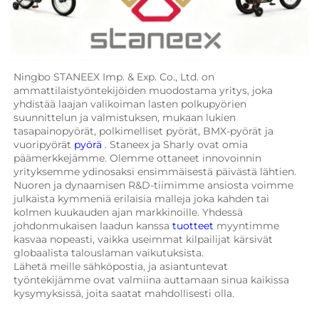
Ningbo STANEEX Imp. & Exp. Co., Ltd. on 
ammattilaistyöntekijöiden muodostama yritys, joka 
yhdistää laajan valikoiman lasten polkupyörien 
suunnittelun ja valmistuksen, mukaan lukien 
tasapainopyörät, polkimelliset pyörät, BMX-pyörät ja 
vuoripyörät 
pyörä 
. Staneex ja Sharly ovat omia 
päämerkkejämme. Olemme ottaneet innovoinnin 
yrityksemme ydinosaksi ensimmäisestä päivästä lähtien. 
Nuoren ja dynaamisen R&D-tiimimme ansiosta voimme 
julkaista kymmeniä erilaisia malleja joka kahden tai 
kolmen kuukauden ajan markkinoille. Yhdessä 
johdonmukaisen laadun kanssa 
tuotteet 
myyntimme 
kasvaa nopeasti, vaikka useimmat kilpailijat kärsivät 
globaalista talouslaman vaikutuksista. 
Lähetä meille sähköpostia, ja asiantuntevat 
työntekijämme ovat valmiina auttamaan sinua kaikissa 
kysymyksissä, joita saatat mahdollisesti olla. 