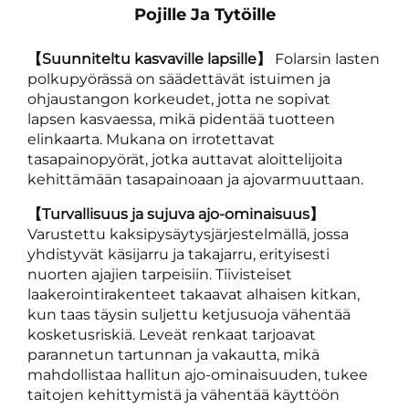
Pojille Ja Tytöille
【Suunniteltu kasvaville lapsille】
Folarsin lasten
polkupyörässä on säädettävät istuimen ja
ohjaustangon korkeudet, jotta ne sopivat
lapsen kasvaessa, mikä pidentää tuotteen
elinkaarta. Mukana on irrotettavat
tasapainopyörät, jotka auttavat aloittelijoita
kehittämään tasapainoaan ja ajovarmuuttaan.
【Turvallisuus ja sujuva ajo-ominaisuus】
Varustettu kaksipysäytysjärjestelmällä, jossa
yhdistyvät käsijarru ja takajarru, erityisesti
nuorten ajajien tarpeisiin. Tiivisteiset
laakerointirakenteet takaavat alhaisen kitkan,
kun taas täysin suljettu ketjusuoja vähentää
kosketusriskiä. Leveät renkaat tarjoavat
parannetun tartunnan ja vakautta, mikä
mahdollistaa hallitun ajo-ominaisuuden, tukee
taitojen kehittymistä ja vähentää käyttöön