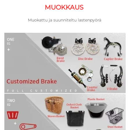
MUOKKAUS 
Muokattu ja suunniteltu lastenpyörä 