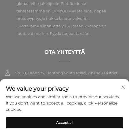
globaaleille jakelijoille. Sertifioidussa
tehtaassamme on OEM/ODM-räätälöinti, nopea
prototyypitys ja tiukka laadunvalvonta.
Luottamme siihen, että yli 30 maan kumppanit
luottavat meihin. Pyydä tarjous tänään.
OTA YHTEYTTÄ
No. 39, Lane 577, Tiantong South Road, Yinzhou District,
Ningbo City, Zhejiang
We value your privacy
+86-18989326021
We use cookies and similar tools to provide our services.
If you don't want to accept all cookies, click Personalize
[email protected]
cookies.
Accept all
Tekijänoikeus © 2026 Ningbo Folarsi E-Commerce Co., Ltd. Kaikki