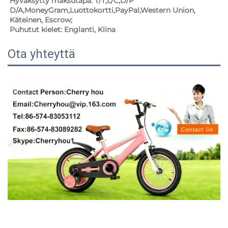
Hyväksytty maksutapa: T/T,L/C,D/P 
D/A,MoneyGram,Luottokortti,PayPal,Western Union, 
Käteinen, Escrow;   
Puhutut kielet: Englanti, Kiina   
Ota yhteyttä