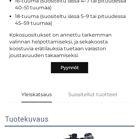
16-tuuma (suositeltu iässä 4–7 tai pituudessa
40–51 tuumaa)
18-tuuma (suositeltu iässä 5–9 tai pituudessa
45–59 tuumaa)
Kokosuositukset on annettu tarkemman
valinnan helpottamiseksi, ja sekakoosta
koostuvia erätilauksia tuetaan varaston
joustavuuden takaamiseksi.
Pyynnöt
Yleiskatsaus
Suositellut tuotteet
Tuotekuvaus