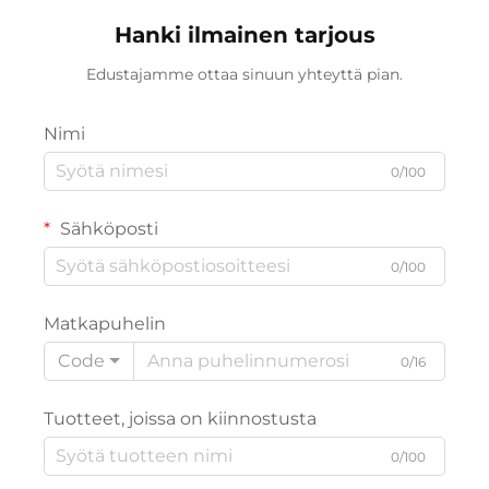
tytöille
Hanki ilmainen tarjous
Edustajamme ottaa sinuun yhteyttä pian.
Nimi
0/100
Sähköposti
0/100
Matkapuhelin
Code
0/16
Tuotteet, joissa on kiinnostusta
0/100