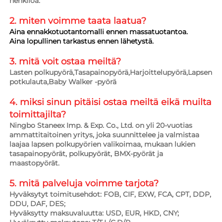
henkilöä. 
2. miten voimme taata 
laatua? 
Aina ennakkotuotantomalli ennen massatuotantoa. 
Aina lopullinen tarkastus ennen lähetystä. 
3. mitä voit ostaa meiltä?   
Lasten polkupyörä,Tasapainopyörä,Harjoittelupyörä,Lapsen 
potkulauta,Baby Walker -pyörä 
4. miksi sinun pitäisi ostaa meiltä eikä muilta 
toimittajilta?   
Ningbo Staneex Imp. & Exp. Co., Ltd. on yli 20-vuotias 
ammattitaitoinen yritys, joka suunnittelee ja valmistaa 
laajaa lapsen polkupyörien valikoimaa, mukaan lukien 
tasapainopyörät, polkupyörät, BMX-pyörät ja 
maastopyörät. 
5. mitä palveluja voimme tarjota?   
Hyväksytyt toimitusehdot: FOB, CIF, EXW, FCA, CPT, DDP, 
DDU, DAF, DES; 
Hyväksytty maksuvaluutta: USD, EUR, HKD, CNY; 