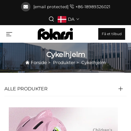
[email protected]
+86-18989326021
DA
Få et tilbud
Cykelhjelm
Forside
>
Produkter
>
Cykelhjelm
ALLE PRODUKTER