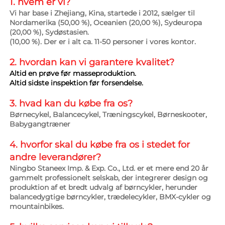
1. hvem er vi? 
Vi har base i Zhejiang, Kina, startede i 2012, sælger til 
Nordamerika (50,00 %), Oceanien (20,00 %), Sydeuropa 
(20,00 %), Sydøstasien. 
(10,00 %). Der er i alt ca. 11-50 personer i vores kontor. 
2. hvordan kan vi garantere 
kvalitet? 
Altid en prøve før masseproduktion. 
Altid sidste inspektion før forsendelse. 
3. hvad kan du købe fra os? 
Børnecykel, Balancecykel, Træningscykel, Børneskooter, 
Babygangtræner 
4. hvorfor skal du købe fra os i stedet for 
andre leverandører? 
Ningbo Staneex Imp. & Exp. Co., Ltd. er et mere end 20 år 
gammelt professionelt selskab, der integrerer design og 
produktion af et bredt udvalg af børncykler, herunder 
balancedygtige børncykler, trædelecykler, BMX-cykler og 
mountainbikes. 