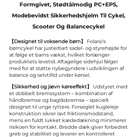
Formgivet, Stødtålmodig PC+EPS,
Modebevidst Sikkerhedshjelm Til Cykel,
Scooter Og Balancecykel
【Designet til voksende børn】
Folarsi's
børncykel har justerbart sadel- og styrehøjde for
at følge et barns vækst, hvilket forlænger
produktets levetid. Aftagelige sidehjul følger
med for at støtte nybegyndere i udviklingen af
balance og selvtillid under kørsel.
【Sikkerhed og jævn køreeffekt】
Udstyret med
et dobbelt bremssystem – kombination af
håndbremse og baglåsbremse – specielt
designet til unge ryttere. Forseglet kugleleje
konstruktion sikrer lavt friktionsmodstand,
mens en fuldt lukket kædedækning minimerer
risikoen for kontakt. Bredde dæk giver forbedret
greb og stabilitet og leverer en kontrolleret