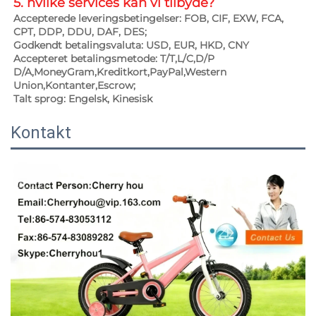
5. hvilke services kan vi tilbyde? 
Accepterede leveringsbetingelser: FOB, CIF, EXW, FCA, 
CPT, DDP, DDU, DAF, DES; 
Godkendt betalingsvaluta: USD, EUR, HKD, CNY 
Accepteret betalingsmetode: T/T,L/C,D/P 
D/A,MoneyGram,Kreditkort,PayPal,Western 
Union,Kontanter,Escrow;   
Talt sprog: Engelsk, Kinesisk   
Kontakt