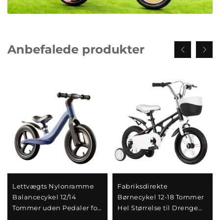
Anbefalede produkter
Fabriksdirekte
Lettvægts Nylonramme
Børnecykel 12-18 Tommer
Balancecykel 12/14
Hel Størrelse til Drenge
Tommer uden Pedaler for
og Piger Lav Pris B2B
Børn 1-6 År til Engros