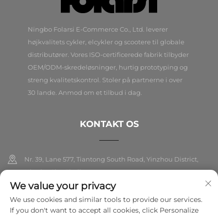
Ningbo Folarsi E-Commerce Co., Ltd. leverer
højkvalitets cykler, elcykler og scootere til globale
distributører. Vores ISO-certificerede fabrik tilbyder
OEM/ODM-skredeløsninger, hurtig prototyping og
streng kvalitetskontrol. Stoler på partnerne i over
30 lande. Anmod om et tilbud i dag.
KONTAKT OS
Nr. 39, Lane 577, Tiantong South Road, Yinzhou District,
Ningbo City, Zhejiang
We value your privacy
+86-18989326021
We use cookies and similar tools to provide our services.
If you don't want to accept all cookies, click Personalize
[email protected]