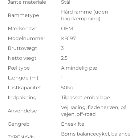
Jante materiale
Stål
Hård ramme (uden
Rammetype
bagdæmpning)
Mærkenavn
OEM
Modelnummer
KB197
Bruttovægt
3
Netto vægt
2.5
Pæl type
Almindelig pæl
Længde (m)
1
Lastkapacitet
50kg
Indpakning
Tilpasset emballage
Vej, racing, flade terræn, på
Anvendelse
vejen, off-road
Gengreb
Eneskifte
Børns balancecykel, balance
TYPENAVN