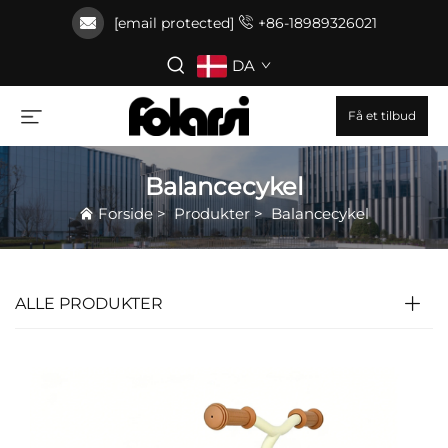
[email protected]
+86-18989326021
DA
Få et tilbud
Balancecykel
Forside
>
Produkter
>
Balancecykel
ALLE PRODUKTER