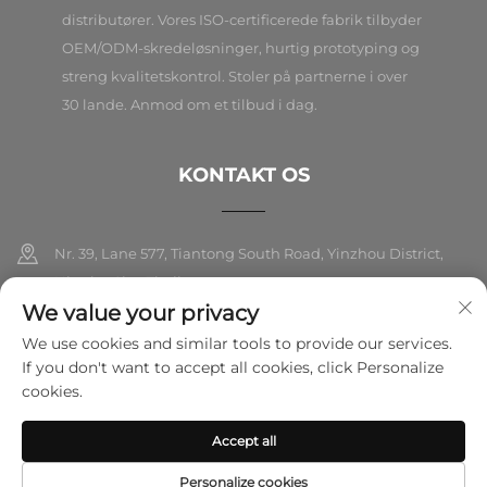
distributører. Vores ISO-certificerede fabrik tilbyder
OEM/ODM-skredeløsninger, hurtig prototyping og
streng kvalitetskontrol. Stoler på partnerne i over
30 lande. Anmod om et tilbud i dag.
KONTAKT OS
Nr. 39, Lane 577, Tiantong South Road, Yinzhou District,
Ningbo City, Zhejiang
We value your privacy
+86-18989326021
We use cookies and similar tools to provide our services.
If you don't want to accept all cookies, click Personalize
[email protected]
cookies.
Accept all
Copyright © 2026 Ningbo Folarsi E-Commerce Co., Ltd. Alle
rettigheder forbeholdes.
Privatlivspolitik
Personalize cookies