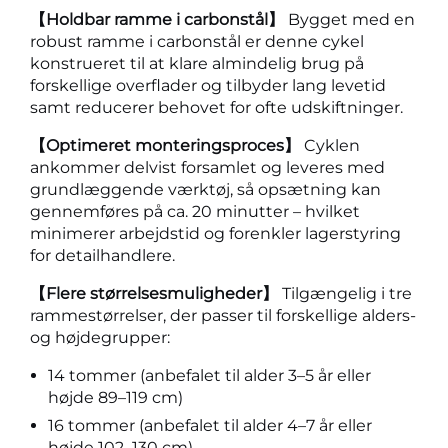
【Holdbar ramme i carbonstål】
Bygget med en
robust ramme i carbonstål er denne cykel
konstrueret til at klare almindelig brug på
forskellige overflader og tilbyder lang levetid
samt reducerer behovet for ofte udskiftninger.
【Optimeret monteringsproces】
Cyklen
ankommer delvist forsamlet og leveres med
grundlæggende værktøj, så opsætning kan
gennemføres på ca. 20 minutter – hvilket
minimerer arbejdstid og forenkler lagerstyring
for detailhandlere.
【Flere størrelsesmuligheder】
Tilgængelig i tre
rammestørrelser, der passer til forskellige alders-
og højdegrupper:
14 tommer (anbefalet til alder 3–5 år eller
højde 89–119 cm)
16 tommer (anbefalet til alder 4–7 år eller
højde 102–130 cm)