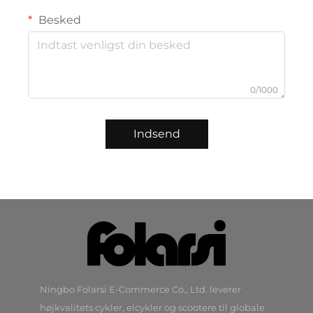
Besked
0/1000
Indsend
Ningbo Folarsi E-Commerce Co., Ltd. leverer
højkvalitets cykler, elcykler og scootere til globale