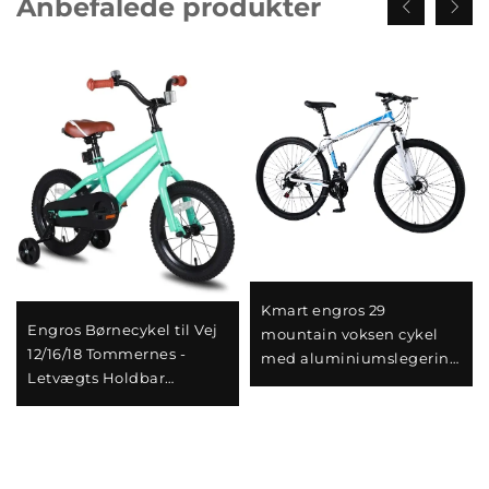
Anbefalede produkter
Kmart engros 29
Engros Børnecykel til Vej
mountain voksen cykel
12/16/18 Tommernes -
med aluminiumslegering
Letvægts Holdbar
selvkørende bil dobbelte
Stålskål Sportstil Cykel til
skivebremser variabel
Drenge og Piger
hastighed almindeligt
stål