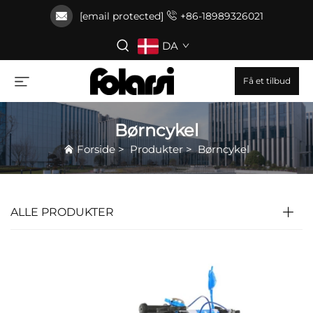
[email protected]
+86-18989326021
DA
Få et tilbud
Børncykel
Forside
>
Produkter
>
Børncykel
ALLE PRODUKTER