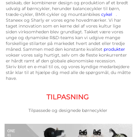
selskab, der kombinerer design og produktion af et bredt 
udvalg af børncykler, herunder balancecykler til børn, 
træde-cykler, BMX-cykler og mountainbikes 
cykel   
. 
Staneex og Sharly er vores egne hovedmærker. Vi har 
taget innovation som en kerne del af vores kultur lige 
siden virksomheden blev grundlagt. Takket være vores 
unge og dynamiske R&D-teams kan vi udgive mange 
forskellige stilarter på markedet hvert andet eller tredje 
måned. Sammen med den konstante kvalitet 
produkter 
vokser vores salg hurtigt, selv om de fleste konkurrenter 
er hårdt ramt af den globale økonomiske recession. 
Skriv blot en e-mail til os, og vores kyndige medarbejdere 
står klar til at hjælpe dig med alle de spørgsmål, du måtte 
have. 
TILPASNING 
Tilpassede og designede børnecykler 