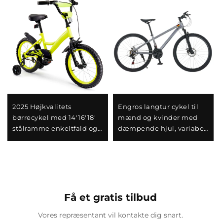
2025 Højkvalitets
Engros langtur cykel til
børrecykel med 14'16'18'
mænd og kvinder med
stålramme enkeltfald og
dæmpende hjul, variabel
bageste pedalbremse
hastighed og stålgaffel -
nem og sikker design til
perfekt gave
drenge og piger
Få et gratis tilbud
Vores repræsentant vil kontakte dig snart.