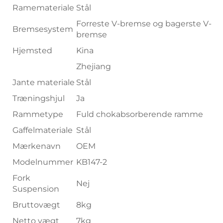
Ramemateriale
Stål
Forreste V-bremse og bagerste V-
Bremsesystem
bremse
Hjemsted
Kina
Zhejiang
Jante materiale
Stål
Træningshjul
Ja
Rammetype
Fuld chokabsorberende ramme
Gaffelmateriale
Stål
Mærkenavn
OEM
Modelnummer
KB147-2
Fork
Nej
Suspension
Bruttovægt
8kg
Netto vægt
7kg