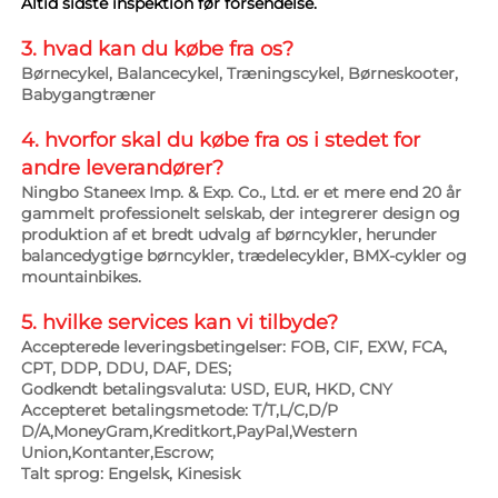
Altid sidste inspektion før forsendelse. 
3. hvad kan du købe fra os? 
Børnecykel, Balancecykel, Træningscykel, Børneskooter, 
Babygangtræner 
4. hvorfor skal du købe fra os i stedet for 
andre leverandører? 
Ningbo Staneex Imp. & Exp. Co., Ltd. er et mere end 20 år 
gammelt professionelt selskab, der integrerer design og 
produktion af et bredt udvalg af børncykler, herunder 
balancedygtige børncykler, trædelecykler, BMX-cykler og 
mountainbikes. 
5. hvilke services kan vi tilbyde? 
Accepterede leveringsbetingelser: FOB, CIF, EXW, FCA, 
CPT, DDP, DDU, DAF, DES; 
Godkendt betalingsvaluta: USD, EUR, HKD, CNY 
Accepteret betalingsmetode: T/T,L/C,D/P 
D/A,MoneyGram,Kreditkort,PayPal,Western 
Union,Kontanter,Escrow;   
Talt sprog: Engelsk, Kinesisk   