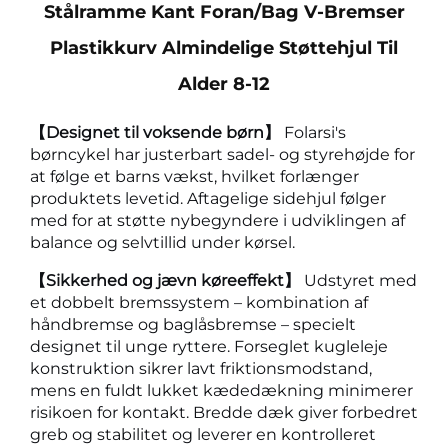
Stålramme Kant Foran/bag V-Bremser
Plastikkurv Almindelige Støttehjul Til
Alder 8-12
【Designet til voksende børn】
Folarsi's
børncykel har justerbart sadel- og styrehøjde for
at følge et barns vækst, hvilket forlænger
produktets levetid. Aftagelige sidehjul følger
med for at støtte nybegyndere i udviklingen af
balance og selvtillid under kørsel.
【Sikkerhed og jævn køreeffekt】
Udstyret med
et dobbelt bremssystem – kombination af
håndbremse og baglåsbremse – specielt
designet til unge ryttere. Forseglet kugleleje
konstruktion sikrer lavt friktionsmodstand,
mens en fuldt lukket kædedækning minimerer
risikoen for kontakt. Bredde dæk giver forbedret
greb og stabilitet og leverer en kontrolleret