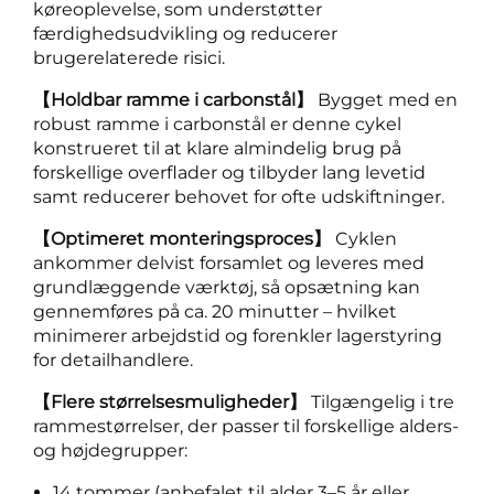
køreoplevelse, som understøtter
færdighedsudvikling og reducerer
brugerelaterede risici.
【Holdbar ramme i carbonstål】
Bygget med en
robust ramme i carbonstål er denne cykel
konstrueret til at klare almindelig brug på
forskellige overflader og tilbyder lang levetid
samt reducerer behovet for ofte udskiftninger.
【Optimeret monteringsproces】
Cyklen
ankommer delvist forsamlet og leveres med
grundlæggende værktøj, så opsætning kan
gennemføres på ca. 20 minutter – hvilket
minimerer arbejdstid og forenkler lagerstyring
for detailhandlere.
【Flere størrelsesmuligheder】
Tilgængelig i tre
rammestørrelser, der passer til forskellige alders-
og højdegrupper:
14 tommer (anbefalet til alder 3–5 år eller