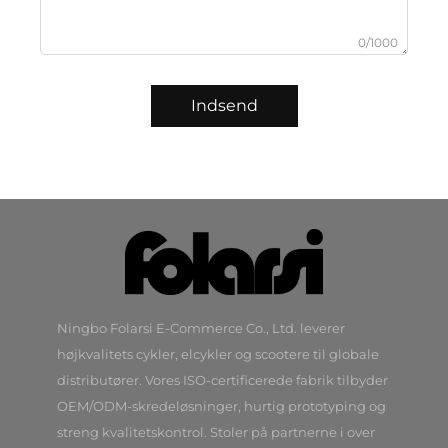
0/1000
Indsend
Ningbo Folarsi E-Commerce Co., Ltd. leverer
højkvalitets cykler, elcykler og scootere til globale
distributører. Vores ISO-certificerede fabrik tilbyder
OEM/ODM-skredeløsninger, hurtig prototyping og
streng kvalitetskontrol. Stoler på partnerne i over