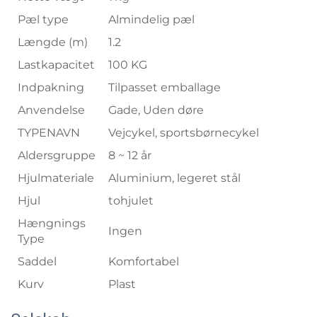
Pæl type
Almindelig pæl
Længde (m)
1.2
Lastkapacitet
100 KG
Indpakning
Tilpasset emballage
Anvendelse
Gade, Uden døre
TYPENAVN
Vejcykel, sportsbørnecykel
Aldersgruppe
8 ~ 12 år
Hjulmateriale
Aluminium, legeret stål
Hjul
tohjulet
Hængnings
Ingen
Type
Saddel
Komfortabel
Kurv
Plast