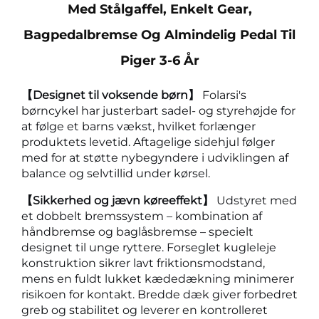
Med Stålgaffel, Enkelt Gear,
Bagpedalbremse Og Almindelig Pedal Til
Piger 3-6 År
【Designet til voksende børn】
Folarsi's
børncykel har justerbart sadel- og styrehøjde for
at følge et barns vækst, hvilket forlænger
produktets levetid. Aftagelige sidehjul følger
med for at støtte nybegyndere i udviklingen af
balance og selvtillid under kørsel.
【Sikkerhed og jævn køreeffekt】
Udstyret med
et dobbelt bremssystem – kombination af
håndbremse og baglåsbremse – specielt
designet til unge ryttere. Forseglet kugleleje
konstruktion sikrer lavt friktionsmodstand,
mens en fuldt lukket kædedækning minimerer
risikoen for kontakt. Bredde dæk giver forbedret
greb og stabilitet og leverer en kontrolleret