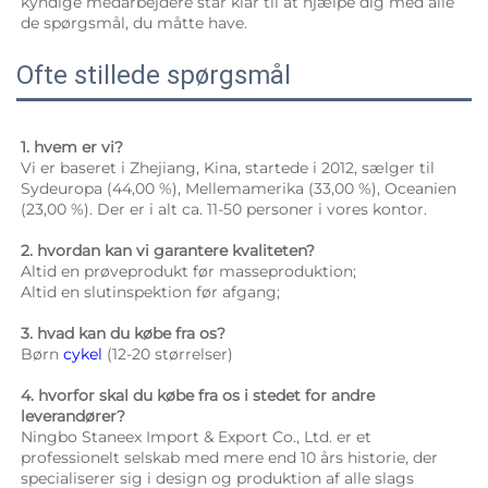
kyndige medarbejdere står klar til at hjælpe dig med alle 
de spørgsmål, du måtte have. 
Ofte stillede spørgsmål
1. hvem er vi? 
Vi er baseret i Zhejiang, Kina, startede i 2012, sælger til 
Sydeuropa (44,00 %), Mellemamerika (33,00 %), Oceanien 
(23,00 %). Der er i alt ca. 11-50 personer i vores kontor. 
2. hvordan kan vi garantere kvaliteten? 
Altid en prøveprodukt før masseproduktion; 
Altid en slutinspektion før afgang; 
3. hvad kan du købe fra os? 
Børn 
cykel 
(12-20 størrelser) 
4. hvorfor skal du købe fra os i stedet for andre 
leverandører? 
Ningbo Staneex Import & Export Co., Ltd. er et 
professionelt selskab med mere end 10 års historie, der 
specialiserer sig i design og produktion af alle slags 