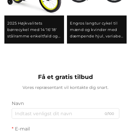
2025 Højkvalitets
Engros langtur cykel til
børrecykel med 14'16'18'
mænd og kvinder med
stålramme enkeltfald og
dæmpende hjul, variabel
bageste pedalbremse
hastighed og stålgaffel -
nem og sikker design til
perfekt gave
drenge og piger
Få et gratis tilbud
Vores repræsentant vil kontakte dig snart.
Navn
0/100
E-mail