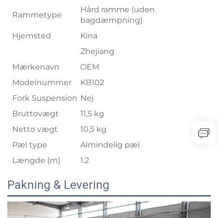
Hård ramme (uden
Rammetype
bagdæmpning)
Hjemsted
Kina
Zhejiang
Mærkenavn
OEM
Modelnummer
KB102
Fork Suspension
Nej
Bruttovægt
11,5 kg
Netto vægt
10,5 kg
Pæl type
Almindelig pæl
Længde (m)
1.2
Pakning & Levering