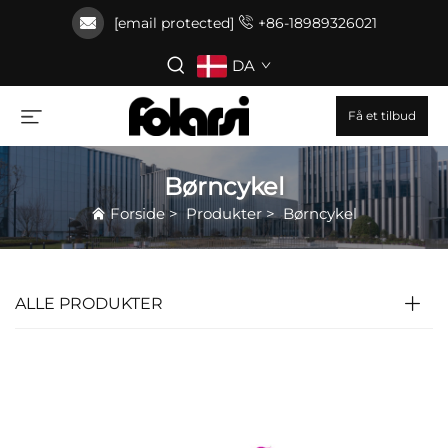
[email protected]
+86-18989326021
DA
Få et tilbud
Børncykel
Forside
>
Produkter
>
Børncykel
ALLE PRODUKTER