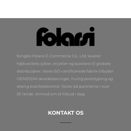
Ningbo Folarsi E-Commerce Co., Ltd. leverer
højkvalitets cykler, elcykler og scootere til globale
distributører. Vores ISO-certificerede fabrik tilbyder
OEM/ODM-skredeløsninger, hurtig prototyping og
streng kvalitetskontrol. Stoler på partnerne i over
30 lande. Anmod om et tilbud i dag.
KONTAKT OS