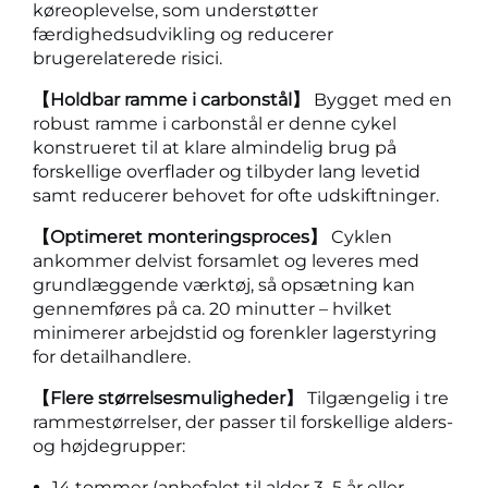
køreoplevelse, som understøtter
færdighedsudvikling og reducerer
brugerelaterede risici.
【Holdbar ramme i carbonstål】
Bygget med en
robust ramme i carbonstål er denne cykel
konstrueret til at klare almindelig brug på
forskellige overflader og tilbyder lang levetid
samt reducerer behovet for ofte udskiftninger.
【Optimeret monteringsproces】
Cyklen
ankommer delvist forsamlet og leveres med
grundlæggende værktøj, så opsætning kan
gennemføres på ca. 20 minutter – hvilket
minimerer arbejdstid og forenkler lagerstyring
for detailhandlere.
【Flere størrelsesmuligheder】
Tilgængelig i tre
rammestørrelser, der passer til forskellige alders-
og højdegrupper:
14 tommer (anbefalet til alder 3–5 år eller