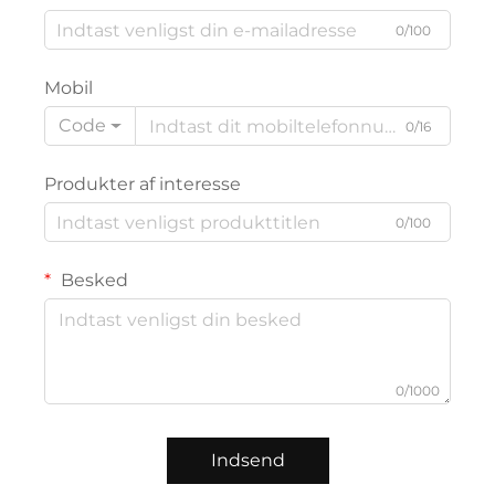
0/100
Mobil
Code
0/16
Produkter af interesse
0/100
Besked
0/1000
Indsend