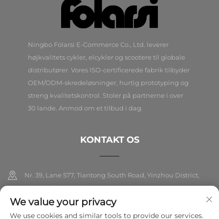
Ningbo Folarsi E-Commerce Co., Ltd. leverer
højkvalitets cykler, elcykler og scootere til globale
distributører. Vores ISO-certificerede fabrik tilbyder
OEM/ODM-skredeløsninger, hurtig prototyping og
streng kvalitetskontrol. Stoler på partnerne i over
30 lande. Anmod om et tilbud i dag.
KONTAKT OS
Nr. 39, Lane 577, Tiantong South Road, Yinzhou District,
Ningbo City, Zhejiang
We value your privacy
+86-18989326021
We use cookies and similar tools to provide our services.