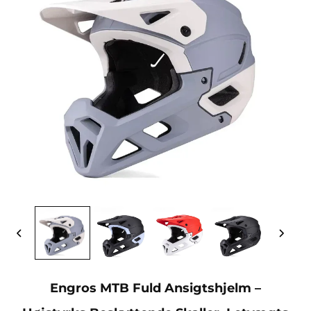
Engros MTB Fuld Ansigtshjelm –