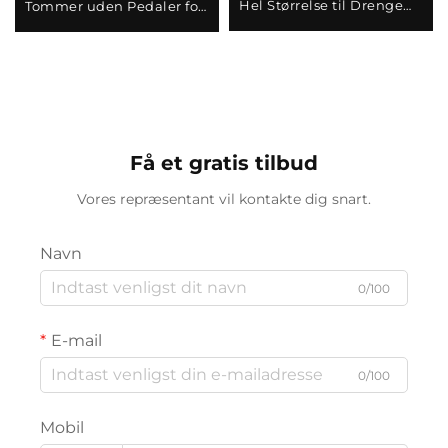
Hel Størrelse til Drenge
Tommer uden Pedaler for
og Piger Lav Pris B2B
Børn 1-6 År til Engros
Få et gratis tilbud
Vores repræsentant vil kontakte dig snart.
Navn
0/100
E-mail
0/100
Mobil