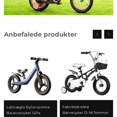
Anbefalede produkter
Fabriksdirekte
Lettvægts Nylonramme
Børnecykel 12-18 Tommer
Balancecykel 12/14