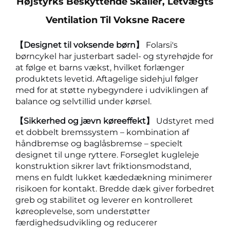
Højstyrks Beskyttende Skaller, Letvægts
Ventilation Til Voksne Racere
【Designet til voksende børn】
Folarsi's
børncykel har justerbart sadel- og styrehøjde for
at følge et barns vækst, hvilket forlænger
produktets levetid. Aftagelige sidehjul følger
med for at støtte nybegyndere i udviklingen af
balance og selvtillid under kørsel.
【Sikkerhed og jævn køreeffekt】
Udstyret med
et dobbelt bremssystem – kombination af
håndbremse og baglåsbremse – specielt
designet til unge ryttere. Forseglet kugleleje
konstruktion sikrer lavt friktionsmodstand,
mens en fuldt lukket kædedækning minimerer
risikoen for kontakt. Bredde dæk giver forbedret
greb og stabilitet og leverer en kontrolleret
køreoplevelse, som understøtter
færdighedsudvikling og reducerer