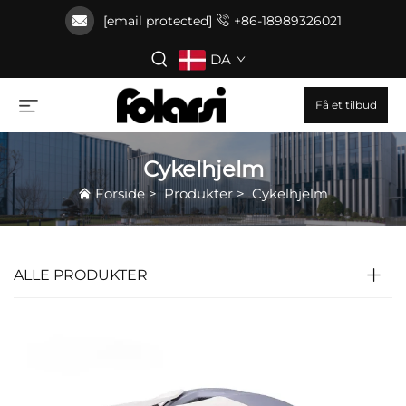
[email protected]
+86-18989326021
DA
Få et tilbud
Cykelhjelm
Forside
>
Produkter
>
Cykelhjelm
ALLE PRODUKTER