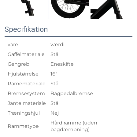
Specifikation
vare
værdi
Gaffelmateriale
Stål
Gengreb
Eneskifte
Hjulstørrelse
16"
Ramemateriale
Stål
Bremsesystem
Bagpedalbremse
Jante materiale
Stål
Træningshjul
Nej
Hård ramme (uden
Rammetype
bagdæmpning)