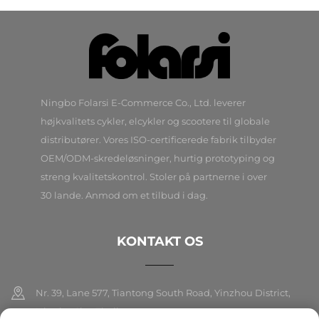
Ningbo Folarsi E-Commerce Co., Ltd. leverer
højkvalitets cykler, elcykler og scootere til globale
distributører. Vores ISO-certificerede fabrik tilbyder
OEM/ODM-skredeløsninger, hurtig prototyping og
streng kvalitetskontrol. Stoler på partnerne i over
30 lande. Anmod om et tilbud i dag.
KONTAKT OS
Nr. 39, Lane 577, Tiantong South Road, Yinzhou District,
Ningbo City, Zhejiang