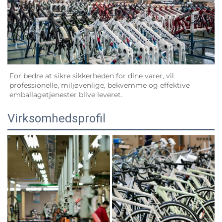
For bedre at sikre sikkerheden for dine varer, vil 
professionelle, miljøvenlige, bekvemme og effektive 
emballagetjenester blive leveret.   
Virksomhedsprofil