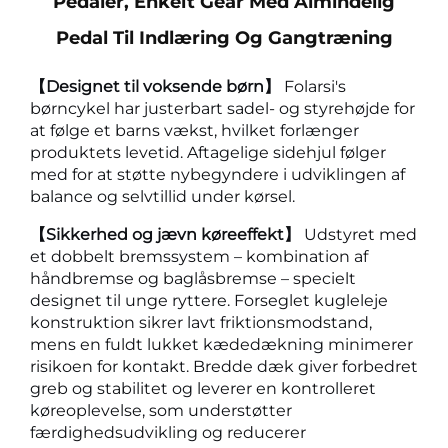
Pedaler, Enkelt Gear Med Almindelig
Pedal Til Indlæring Og Gangtræning
【Designet til voksende børn】
Folarsi's
børncykel har justerbart sadel- og styrehøjde for
at følge et barns vækst, hvilket forlænger
produktets levetid. Aftagelige sidehjul følger
med for at støtte nybegyndere i udviklingen af
balance og selvtillid under kørsel.
【Sikkerhed og jævn køreeffekt】
Udstyret med
et dobbelt bremssystem – kombination af
håndbremse og baglåsbremse – specielt
designet til unge ryttere. Forseglet kugleleje
konstruktion sikrer lavt friktionsmodstand,
mens en fuldt lukket kædedækning minimerer
risikoen for kontakt. Bredde dæk giver forbedret
greb og stabilitet og leverer en kontrolleret
køreoplevelse, som understøtter
færdighedsudvikling og reducerer