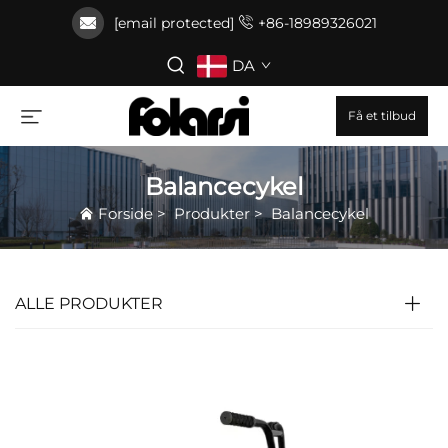
[email protected]
+86-18989326021
DA
Få et tilbud
Balancecykel
Forside
>
Produkter
>
Balancecykel
ALLE PRODUKTER