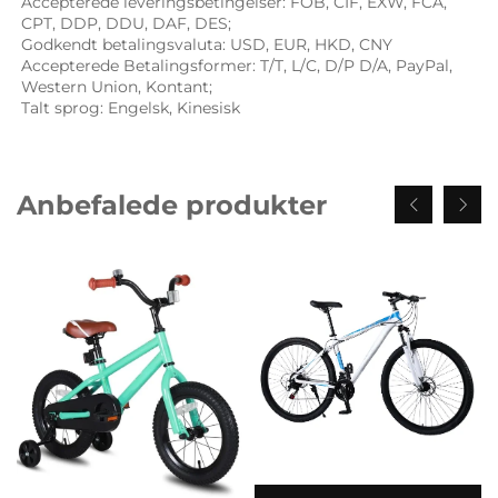
Accepterede leveringsbetingelser: FOB, CIF, EXW, FCA, 
CPT, DDP, DDU, DAF, DES; 
Godkendt betalingsvaluta: USD, EUR, HKD, CNY 
Accepterede Betalingsformer: T/T, L/C, D/P D/A, PayPal, 
Western Union, Kontant; 
Talt sprog: Engelsk, Kinesisk   
Anbefalede produkter