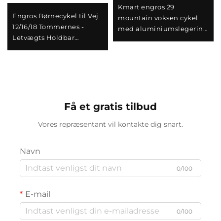
Kmart engros 29
Engros Børnecykel til Vej
mountain voksen cykel
12/16/18 Tommernes -
med aluminiumslegering
Letvægts Holdbar
selvkørende bil dobbelte
Stålskål Sportstil Cykel til
skivebremser variabel
Drenge og Piger
hastighed almindeligt
stål
Få et gratis tilbud
Vores repræsentant vil kontakte dig snart.
Navn
0/100
E-mail
0/100