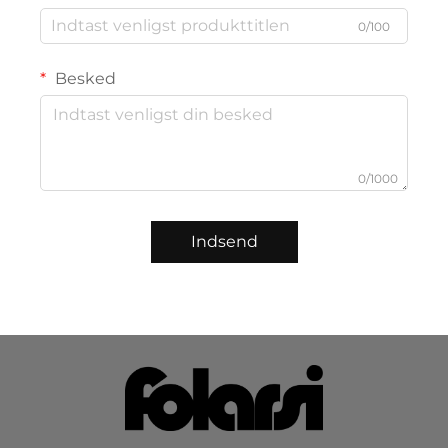
0/100
Besked
0/1000
Indsend