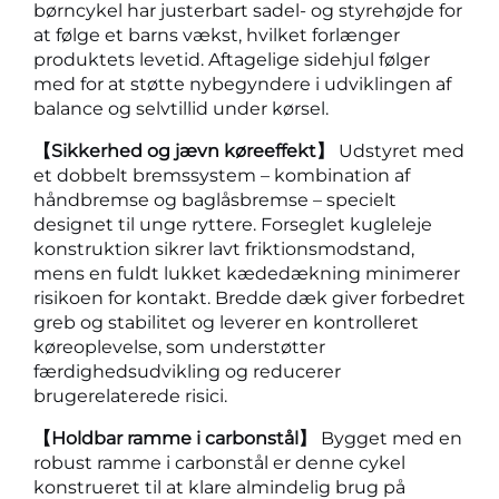
børncykel har justerbart sadel- og styrehøjde for
at følge et barns vækst, hvilket forlænger
produktets levetid. Aftagelige sidehjul følger
med for at støtte nybegyndere i udviklingen af
balance og selvtillid under kørsel.
【Sikkerhed og jævn køreeffekt】
Udstyret med
et dobbelt bremssystem – kombination af
håndbremse og baglåsbremse – specielt
designet til unge ryttere. Forseglet kugleleje
konstruktion sikrer lavt friktionsmodstand,
mens en fuldt lukket kædedækning minimerer
risikoen for kontakt. Bredde dæk giver forbedret
greb og stabilitet og leverer en kontrolleret
køreoplevelse, som understøtter
færdighedsudvikling og reducerer
brugerelaterede risici.
【Holdbar ramme i carbonstål】
Bygget med en
robust ramme i carbonstål er denne cykel
konstrueret til at klare almindelig brug på