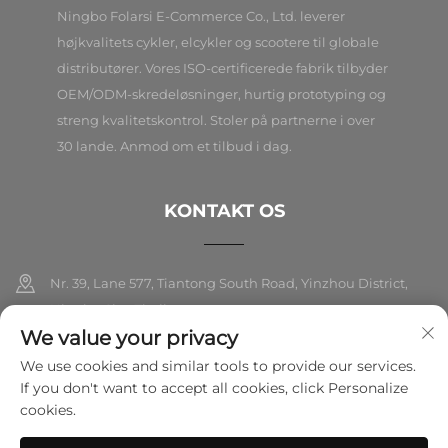
Ningbo Folarsi E-Commerce Co., Ltd. leverer
højkvalitets cykler, elcykler og scootere til globale
distributører. Vores ISO-certificerede fabrik tilbyder
OEM/ODM-skredeløsninger, hurtig prototyping og
streng kvalitetskontrol. Stoler på partnerne i over
30 lande. Anmod om et tilbud i dag.
KONTAKT OS
Nr. 39, Lane 577, Tiantong South Road, Yinzhou District,
Ningbo City, Zhejiang
We value your privacy
+86-18989326021
We use cookies and similar tools to provide our services.
If you don't want to accept all cookies, click Personalize
[email protected]
cookies.