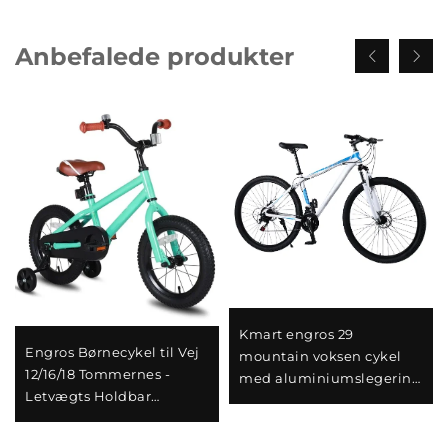
Anbefalede produkter
Kmart engros 29
Engros Børnecykel til Vej
mountain voksen cykel
12/16/18 Tommernes -
med aluminiumslegering
Letvægts Holdbar
selvkørende bil dobbelte
Stålskål Sportstil Cykel til
skivebremser variabel
Drenge og Piger
hastighed almindeligt