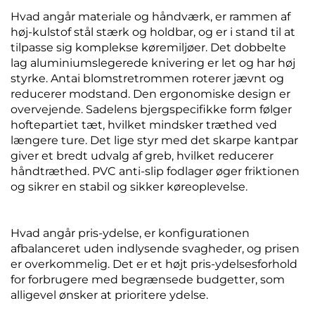
Hvad angår materiale og håndværk, er rammen af
høj-kulstof stål stærk og holdbar, og er i stand til at
tilpasse sig komplekse køremiljøer. Det dobbelte
lag aluminiumslegerede knivering er let og har høj
styrke. Antai blomstretrommen roterer jævnt og
reducerer modstand. Den ergonomiske design er
overvejende. Sadelens bjergspecifikke form følger
hoftepartiet tæt, hvilket mindsker træthed ved
længere ture. Det lige styr med det skarpe kantpar
giver et bredt udvalg af greb, hvilket reducerer
håndtræthed. PVC anti-slip fodlager øger friktionen
og sikrer en stabil og sikker køreoplevelse.
Hvad angår pris-ydelse, er konfigurationen
afbalanceret uden indlysende svagheder, og prisen
er overkommelig. Det er et højt pris-ydelsesforhold
for forbrugere med begrænsede budgetter, som
alligevel ønsker at prioritere ydelse.