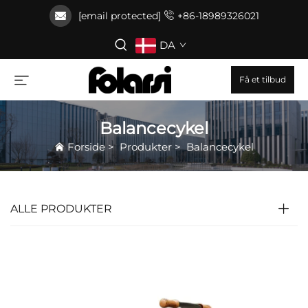
[email protected]
+86-18989326021
DA
Få et tilbud
Balancecykel
Forside
>
Produkter
>
Balancecykel
ALLE PRODUKTER